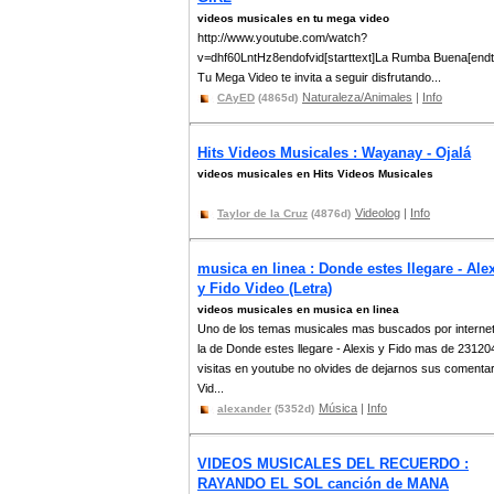
videos musicales en tu mega video
http://www.youtube.com/watch?
v=dhf60LntHz8endofvid[starttext]La Rumba Buena[endt
Tu Mega Video te invita a seguir disfrutando...
Naturaleza/Animales
|
Info
CAyED
(4865d)
Hits Videos Musicales : Wayanay - Ojalá
videos musicales en Hits Videos Musicales
Videolog
|
Info
Taylor de la Cruz
(4876d)
musica en linea : Donde estes llegare - Ale
y Fido Video (Letra)
videos musicales en musica en linea
Uno de los temas musicales mas buscados por interne
la de Donde estes llegare - Alexis y Fido mas de 23120
visitas en youtube no olvides de dejarnos sus comenta
Vid...
Música
|
Info
alexander
(5352d)
VIDEOS MUSICALES DEL RECUERDO :
RAYANDO EL SOL canción de MANA