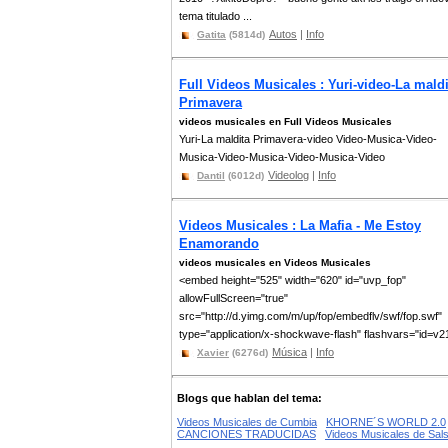
tema titulado ...
Autos
|
Info
Gatita
(5814d)
Full Videos Musicales : Yuri-video-La maldi
Primavera
videos musicales en Full Videos Musicales
Yuri-La maldita Primavera-video Video-Musica-Video-
Musica-Video-Musica-Video-Musica-Video
Videolog
|
Info
Dantil
(6012d)
Videos Musicales : La Mafia - Me Estoy
Enamorando
videos musicales en Videos Musicales
<embed height="525" width="620" id="uvp_fop"
allowFullScreen="true"
src="http://d.yimg.com/m/up/fop/embedflv/swf/fop.swf"
type="application/x-shockwave-flash" flashvars="id=v21
Música
|
Info
Xavier
(6276d)
Blogs que hablan del tema:
Videos Musicales de Cumbia
KHORNE´S WORLD 2.0
CANCIONES TRADUCIDAS
Videos Musicales de Sal