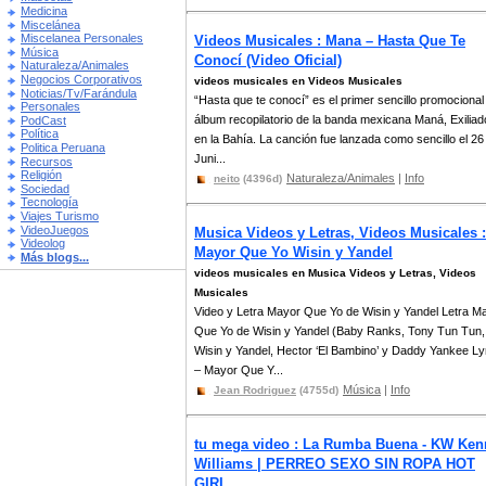
Medicina
Miscelánea
Miscelanea Personales
Videos Musicales : Mana – Hasta Que Te
Música
Conocí (Video Oficial)
Naturaleza/Animales
Negocios Corporativos
videos musicales en Videos Musicales
Noticias/Tv/Farándula
“Hasta que te conocí” es el primer sencillo promocional
Personales
álbum recopilatorio de la banda mexicana Maná, Exilia
PodCast
Política
en la Bahía. La canción fue lanzada como sencillo el 26
Politica Peruana
Juni...
Recursos
Religión
Naturaleza/Animales
|
Info
neito
(4396d)
Sociedad
Tecnología
Viajes Turismo
VideoJuegos
Musica Videos y Letras, Videos Musicales :
Videolog
Mayor Que Yo Wisin y Yandel
Más blogs...
videos musicales en Musica Videos y Letras, Videos
Musicales
Video y Letra Mayor Que Yo de Wisin y Yandel Letra M
Que Yo de Wisin y Yandel (Baby Ranks, Tony Tun Tun,
Wisin y Yandel, Hector ‘El Bambino’ y Daddy Yankee Ly
– Mayor Que Y...
Música
|
Info
Jean Rodriguez
(4755d)
tu mega video : La Rumba Buena - KW Ken
Williams | PERREO SEXO SIN ROPA HOT
GIRL