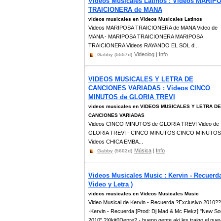
Videos Musicales Latinos : Videos MARIP
TRAICIONERA de MANA
videos musicales en Videos Musicales Latinos
Videos MARIPOSA TRAICIONERA de MANA Video de
MANA - MARIPOSA TRAICIONERA MARIPOSA
TRAICIONERA Videos RAYANDO EL SOL d...
Videolog
|
Info
Gabby
(5557d)
VIDEOS MUSICALES Y LETRA DE
CANCIONES VARIADAS : Videos CINCO
MINUTOS de GLORIA TREVI
videos musicales en VIDEOS MUSICALES Y LETRA DE
CANCIONES VARIADAS
Videos CINCO MINUTOS de GLORIA TREVI Video de
GLORIA TREVI - CINCO MINUTOS CINCO MINUTOS
Videos CHICA EMBA...
Música
|
Info
Gabby
(5602d)
Videos Musicales Music : Kervin - Recuerda
Video y Letra )
videos musicales en Videos Musicales Music
Video Musical de Kervin - Recuerda ?Exclusivo 2010??
·Kervin - Recuerda [Prod: Dj Mad & Mc Flekz] "New S
2010" ?Xikit0Depre? - bueno gente aki les traigo el nue