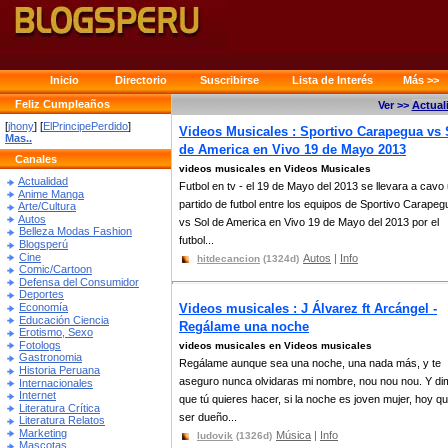
Inicio
Directorio
Suscribirse
Lista de Interés
Más >>
Feliz Cumpleaños
Ver >>
Actual
[
jhony
] [
ElPrincipePerdido
]
Videos Musicales : Sportivo Carapegua vs 
Mas..
de America en Vivo 19 de Mayo 2013
Canales
videos musicales en Videos Musicales
Actualidad
Futbol en tv - el 19 de Mayo del 2013 se llevara a cavo
Anime Manga
partido de futbol entre los equipos de Sportivo Carapeg
Arte/Cultura
Autos
vs Sol de America en Vivo 19 de Mayo del 2013 por el
Belleza Modas Fashion
futbol...
Blogsperú
Cine
Autos
|
Info
hitdecancion
(1324d)
Comic/Cartoon
Defensa del Consumidor
Deportes
Economía
Videos musicales : J Álvarez ft Arcángel -
Educación Ciencia
Regálame una noche
Erotismo, Sexo
Fotologs
videos musicales en Videos musicales
Gastronomia
Regálame aunque sea una noche, una nada más, y te
Historia Peruana
aseguro nunca olvidaras mi nombre, nou nou nou. Y di
Internacionales
Internet
que tú quieres hacer, si la noche es joven mujer, hoy qu
Literatura Crítica
ser dueño...
Literatura Relatos
Marketing
Música
|
Info
ludovik
(1326d)
Mascotas