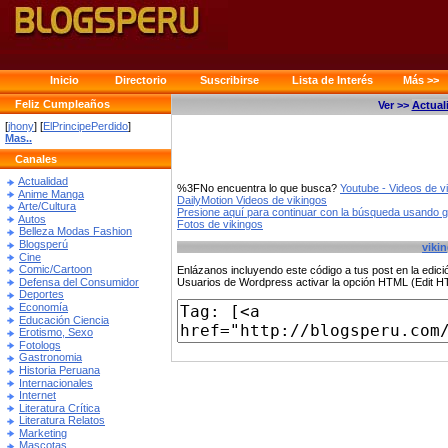
Inicio
Directorio
Suscribirse
Lista de Interés
Más >>
Feliz Cumpleaños
Ver >>
Actual
[
jhony
] [
ElPrincipePerdido
]
Mas..
Canales
Actualidad
%3FNo encuentra lo que busca?
Youtube - Videos de v
Anime Manga
DailyMotion Videos de vikingos
Arte/Cultura
Presione aquí para continuar con la búsqueda usando 
Autos
Fotos de vikingos
Belleza Modas Fashion
Blogsperú
viki
Cine
Comic/Cartoon
Enlázanos incluyendo este código a tus post en la edi
Defensa del Consumidor
Usuarios de Wordpress activar la opción HTML (Edit 
Deportes
Economía
Educación Ciencia
Erotismo, Sexo
Fotologs
Gastronomia
Historia Peruana
Internacionales
Internet
Literatura Crítica
Literatura Relatos
Marketing
Mascotas