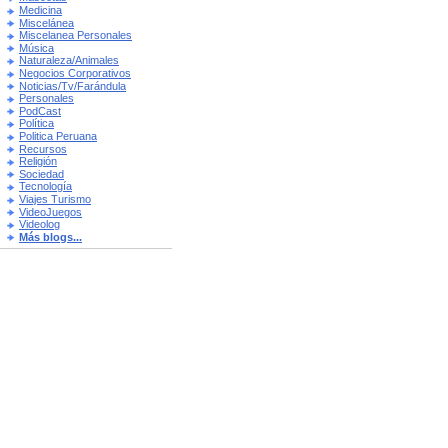
Medicina
Miscelánea
Miscelanea Personales
Música
Naturaleza/Animales
Negocios Corporativos
Noticias/Tv/Farándula
Personales
PodCast
Política
Politica Peruana
Recursos
Religión
Sociedad
Tecnología
Viajes Turismo
VideoJuegos
Videolog
Más blogs...