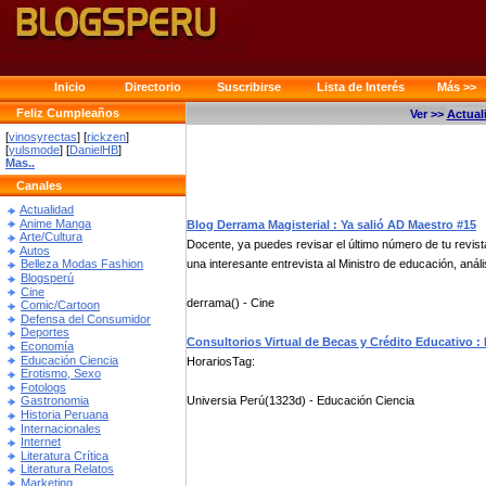
Inicio
Directorio
Suscribirse
Lista de Interés
Más >>
Feliz Cumpleaños
Ver >>
Actual
[
vinosyrectas
] [
rickzen
]
[
yulsmode
] [
DanielHB
]
Mas..
Canales
Actualidad
Anime Manga
Blog Derrama Magisterial : Ya salió AD Maestro #15
Arte/Cultura
Docente, ya puedes revisar el último número de tu revis
Autos
una interesante entrevista al Ministro de educación, anális
Belleza Modas Fashion
Blogsperú
Cine
derrama() - Cine
Comic/Cartoon
Defensa del Consumidor
Deportes
Consultorios Virtual de Becas y Crédito Educativo :
Economía
Educación Ciencia
HorariosTag:
Erotismo, Sexo
Fotologs
Universia Perú(1323d) - Educación Ciencia
Gastronomia
Historia Peruana
Internacionales
Internet
Literatura Crítica
Literatura Relatos
Marketing