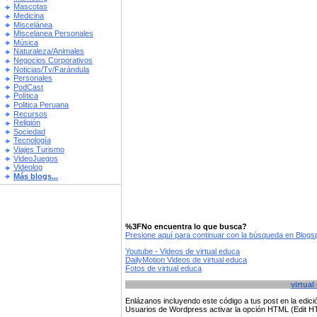
Mascotas
Medicina
Miscelánea
Miscelanea Personales
Música
Naturaleza/Animales
Negocios Corporativos
Noticias/Tv/Farándula
Personales
PodCast
Política
Politica Peruana
Recursos
Religión
Sociedad
Tecnología
Viajes Turismo
VideoJuegos
Videolog
Más blogs...
%3FNo encuentra lo que busca?
Presione aquí para continuar con la búsqueda en Blog
Youtube - Videos de virtual educa
DailyMotion Videos de virtual educa
Fotos de virtual educa
virtual
Enlázanos incluyendo este código a tus post en la edi
Usuarios de Wordpress activar la opción HTML (Edit 