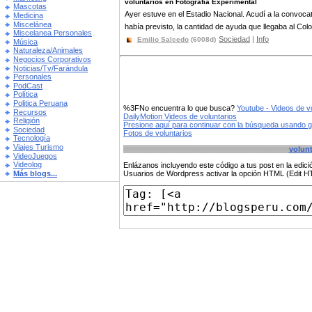
voluntarios en Fotografía Experimental
Mascotas
Ayer estuve en el Estadio Nacional. Acudí a la convo
Medicina
Miscelánea
había previsto, la cantidad de ayuda que llegaba al Colo
Miscelanea Personales
Sociedad
|
Info
Emilio Salcedo
(6008d)
Música
Naturaleza/Animales
Negocios Corporativos
Noticias/Tv/Farándula
Personales
PodCast
Política
Politica Peruana
%3FNo encuentra lo que busca?
Youtube - Videos de v
Recursos
DailyMotion Videos de voluntarios
Religión
Presione aquí para continuar con la búsqueda usando 
Sociedad
Fotos de voluntarios
Tecnología
Viajes Turismo
volunt
VideoJuegos
Videolog
Enlázanos incluyendo este código a tus post en la edi
Más blogs...
Usuarios de Wordpress activar la opción HTML (Edit 