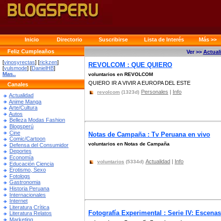
Inicio
Directorio
Suscribirse
Lista de Interés
Más >>
Feliz Cumpleaños
Ver >>
Actual
[
vinosyrectas
] [
rickzen
]
REVOLCOM : QUE QUIERO
[
yulsmode
] [
DanielHB
]
Mas..
voluntarios en REVOLCOM
QUIERO IR A VIVIR A EUROPA DEL ESTE
Canales
Personales
|
Info
revolcom
(1323d)
Actualidad
Anime Manga
Arte/Cultura
Autos
Belleza Modas Fashion
Blogsperú
Cine
Notas de Campaña : Tv Peruana en vivo
Comic/Cartoon
voluntarios en Notas de Campaña
Defensa del Consumidor
Deportes
Economía
Actualidad
|
Info
voluntarios
(5334d)
Educación Ciencia
Erotismo, Sexo
Fotologs
Gastronomia
Historia Peruana
Internacionales
Internet
Literatura Crítica
Fotografía Experimental : Serie IV: Escenas
Literatura Relatos
Marketing