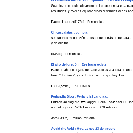
El Laberinto del Fauxto : Aprendiz : Lección I - Em
Seas joven o adulto el camino de la experiencia esta pla
resultados, y aveces equivocarnos reiteradas veces hace
Fauxto Laertez(5172d) - Personales
Chicascalatas : cumbia
se esconde mi corazón se esconde detrás de pesadas pi
y da vueltas.
(5334d) - Personales
El año del dragón : Ese lugar existe
Hace un año no dejaba de darle vueltas a la idea de encon
llamo "el sótano", y es el sitio más feo que hay. Por...
Laura(5349d) - Personales
Perlandia Blog : Perlandia?Landia c:
Entrada de blog nro. ## Blogger: Perla Edad: casi 14 T
año Inteligencia: 57% Tsundere : 80% Adicción ...
3pm(5349d) - Politica Peruana
Avoid the Void : Hoy, Lunes 23 de agosto