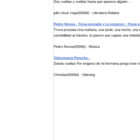
Doy vueltas y vueltas hasta que aparece alguien ...
julio césar vega(6009d) - Literatura Relatos
Pedro Novoa - Trova prosada y La estacion : Trova 
Trova prosada Una mañana, una tarde, una noche, una m
sensibilidad al máximo, te parece que captas una melodía
Pedro Novoa(6009d) - Música
Videomania Perucha :
Dando vueltas Por exigenci de mi hermana pongo este v
Christian(6009d) - Videolog