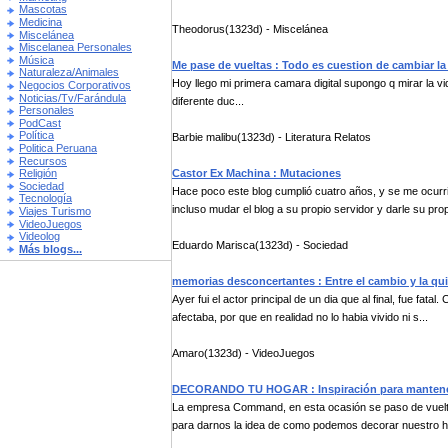
Mascotas
Medicina
Theodorus(1323d) - Miscelánea
Miscelánea
Miscelanea Personales
Música
Me pase de vueltas : Todo es cuestion de cambiar la
Naturaleza/Animales
Hoy llego mi primera camara digital supongo q mirar la vid
Negocios Corporativos
Noticias/Tv/Farándula
diferente duc...
Personales
PodCast
Política
Barbie malibu(1323d) - Literatura Relatos
Politica Peruana
Recursos
Castor Ex Machina : Mutaciones
Religión
Sociedad
Hace poco este blog cumplió cuatro años, y se me ocurr
Tecnología
incluso mudar el blog a su propio servidor y darle su prop
Viajes Turismo
VideoJuegos
Videolog
Eduardo Marisca(1323d) - Sociedad
Más blogs...
memorias desconcertantes : Entre el cambio y la qu
Ayer fui el actor principal de un dia que al final, fue f
afectaba, por que en realidad no lo habia vivido ni s...
Amaro(1323d) - VideoJuegos
DECORANDO TU HOGAR : Inspiración para mantener 
La empresa Command, en esta ocasión se paso de vuelta
para darnos la idea de como podemos decorar nuestro ho