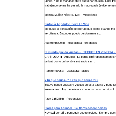
Lunes, 4 de la mañana: entre escuchar música, jugar Pok
trabajando se me ha pasado la madrugada (evidentemente
Mónica Muñoz Nájar(5713d) - Miscelánea
Sinfonía Agridulce : Viva La Vida
Me gusta la sensación de libertad que siento cuando me q
vergüenza. Entonces puedo perdonarme a ...
Aschroft(5828d) - Miscelanea Personales
El mundo que da vueltas... : TECHOS EN VENECIA - Ca
CAPÍTULO III - Artilugios. La perilla giró repentinamente
umbral como un hombre entrando a un ...
Ramiro (5905d) - Literatura Relatos
Y tu que harias...? : Y tu que harias ???
Estuve dando vueltas y vueltas en esta pagina y pude l
irrelevantes. Hoy me anime a contar un poco de mí, si lo l
Patty J.(5985d) - Personales
Flores para Abimael : 12/ flores desconocidas
Hoy salí por allí a perseguir desconocidos. Siempre que me