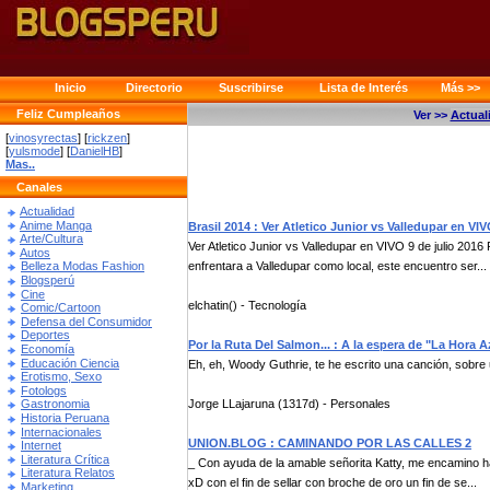
Inicio
Directorio
Suscribirse
Lista de Interés
Más >>
Feliz Cumpleaños
Ver >>
Actual
[
vinosyrectas
] [
rickzen
]
[
yulsmode
] [
DanielHB
]
Mas..
Canales
Actualidad
Anime Manga
Brasil 2014 : Ver Atletico Junior vs Valledupar en VIV
Arte/Cultura
Ver Atletico Junior vs Valledupar en VIVO 9 de julio 2016 
Autos
enfrentara a Valledupar como local, este encuentro ser...
Belleza Modas Fashion
Blogsperú
Cine
elchatin() - Tecnología
Comic/Cartoon
Defensa del Consumidor
Deportes
Por la Ruta Del Salmon... : A la espera de "La Hora A
Economía
Educación Ciencia
Eh, eh, Woody Guthrie, te he escrito una canción, sobre u
Erotismo, Sexo
Fotologs
Jorge LLajaruna (1317d) - Personales
Gastronomia
Historia Peruana
Internacionales
UNION.BLOG : CAMINANDO POR LAS CALLES 2
Internet
Literatura Crítica
_ Con ayuda de la amable señorita Katty, me encamino h
Literatura Relatos
xD con el fin de sellar con broche de oro un fin de se...
Marketing