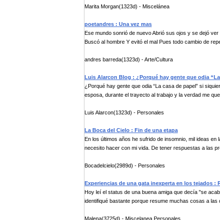
Marita Morgan(1323d) - Miscelánea
poetandres : Una vez mas
Ese mundo sonrió de nuevo Abrió sus ojos y se dejó ver M
Buscó al hombre Y evitó el mal Pues todo cambio de repe
andres barreda(1323d) - Arte/Cultura
Luis Alarcon Blog : ¿Porqué hay gente que odia “La
¿Porqué hay gente que odia “La casa de papel” si siquie
esposa, durante el trayecto al trabajo y la verdad me que
Luis Alarcon(1323d) - Personales
La Boca del Cielo : Fin de una etapa
En los últimos años he sufrido de insomnio, mil ideas en
necesito hacer con mi vida. De tener respuestas a las pr
Bocadelcielo(2989d) - Personales
Experiencias de una gata inexperta en los tejados : 
Hoy leí el status de una buena amiga que decía "se acab
identifiqué bastante porque resume muchas cosas a las q
Malena(3725d) - Miscelanea Personales