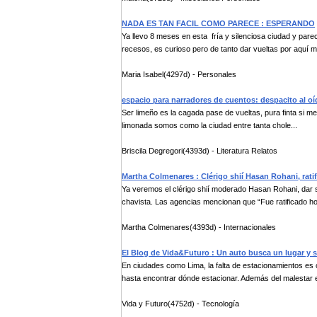
NADA ES TAN FACIL COMO PARECE : ESPERANDO
Ya llevo 8 meses en esta fría y silenciosa ciudad y pa
recesos, es curioso pero de tanto dar vueltas por aquí me 
Maria Isabel(4297d) - Personales
espacio para narradores de cuentos: despacito al oíd
Ser limeño es la cagada pase de vueltas, pura finta si me
limonada somos como la ciudad entre tanta chole...
Briscila Degregori(4393d) - Literatura Relatos
Martha Colmenares : Clérigo shií Hasan Rohani, rati
Ya veremos el clérigo shií moderado Hasan Rohani, dar su
chavista. Las agencias mencionan que “Fue ratificado ho
Martha Colmenares(4393d) - Internacionales
El Blog de Vida&Futuro : Un auto busca un lugar y 
En ciudades como Lima, la falta de estacionamientos es c
hasta encontrar dónde estacionar. Además del malestar e
Vida y Futuro(4752d) - Tecnología