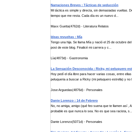
Narraciones Breves : Tácticas de seducción
Mi táctica es simple y directa, sin demasiadas vueltas. D
tiempo que me resta. Cada día es un nuevo d...
Maxx Guetta(4762d) - Literatura Relatos
Ideas revueltas : Mía
Tengo una hija. Se llama Mía y nació el 25 de octubre del
post de este blog. Finalicé mi carrera y c...
Lía(4873d) - Gastronomia
La Sensación Desconocida : Ricky, mi peluquero est
Hoy pedí el día libre para hacer varias cosas, entre ella
peluqueria a buscar a Ricky (mi peluquero estrella) y no l
Jose Arguedas(4876d) - Personales
Dante Lorenzo : 14 de Febrero
No, no amiga, amigo (qué feo suena que te llamen así , 
probable es que nunca lo sea. No es que sea racista, s..
Dante Lorenzo(5071d) - Personales