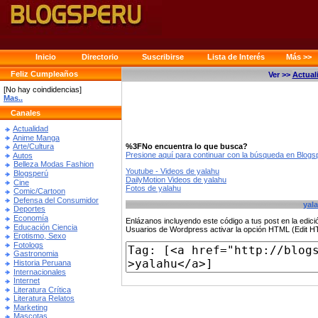
Inicio
Directorio
Suscribirse
Lista de Interés
Más >>
Feliz Cumpleaños
Ver >>
Actual
[No hay coindidencias]
Mas..
Canales
Actualidad
Anime Manga
%3FNo encuentra lo que busca?
Arte/Cultura
Presione aquí para continuar con la búsqueda en Blog
Autos
Belleza Modas Fashion
Youtube - Videos de yalahu
Blogsperú
DailyMotion Videos de yalahu
Cine
Fotos de yalahu
Comic/Cartoon
Defensa del Consumidor
yal
Deportes
Economía
Enlázanos incluyendo este código a tus post en la edi
Educación Ciencia
Usuarios de Wordpress activar la opción HTML (Edit 
Erotismo, Sexo
Fotologs
Gastronomia
Historia Peruana
Internacionales
Internet
Literatura Crítica
Literatura Relatos
Marketing
Mascotas