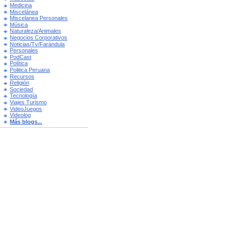
Medicina
Miscelánea
Miscelanea Personales
Música
Naturaleza/Animales
Negocios Corporativos
Noticias/Tv/Farándula
Personales
PodCast
Política
Politica Peruana
Recursos
Religión
Sociedad
Tecnología
Viajes Turismo
VideoJuegos
Videolog
Más blogs...