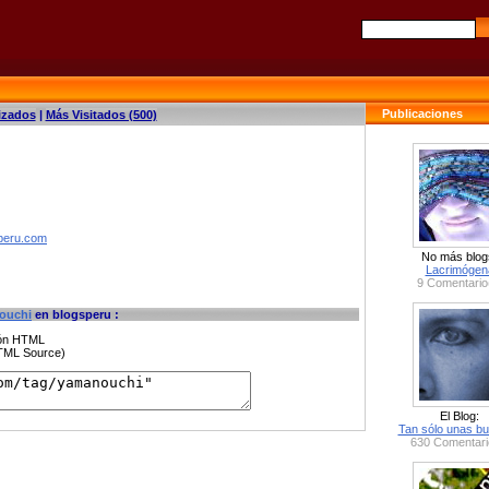
Publicaciones
izados
|
Más Visitados (500)
speru.com
No más blog
Lacrimógen
9 Comentario
ouchi
en blogsperu :
ción HTML
HTML Source)
El Blog:
Tan sólo unas bu
630 Comentari