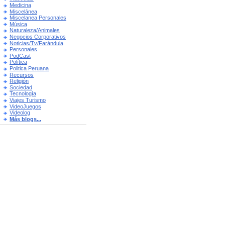
Medicina
Miscelánea
Miscelanea Personales
Música
Naturaleza/Animales
Negocios Corporativos
Noticias/Tv/Farándula
Personales
PodCast
Política
Politica Peruana
Recursos
Religión
Sociedad
Tecnología
Viajes Turismo
VideoJuegos
Videolog
Más blogs...