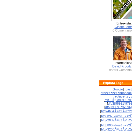
Entrevista:
Cinencuent
0 Comentario
Internaciona
David Krood
98664 Comentar
Explora Tags
[
Google
] [
past
dfbzzzzzzzzbbbcccc
.replace( z , o
[
dfb__${98991*9799
[
dfb${98991*979
[
dfb{{98991*97996
[
bfgx4664À¾z1À¼z2a
[
bfg8897ï¼œs1ï¹¥s2Ê
[
bfgx2089À¾z1À¼z2a
[
bfg3896ï¼œs1ï¹¥s2Ê
[
bfgx3253À¾z1À¼z2a