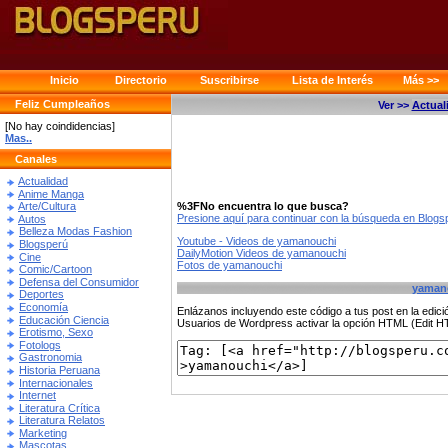
Inicio
Directorio
Suscribirse
Lista de Interés
Más >>
Feliz Cumpleaños
Ver >>
Actual
[No hay coindidencias]
Mas..
Canales
Actualidad
Anime Manga
%3FNo encuentra lo que busca?
Arte/Cultura
Presione aquí para continuar con la búsqueda en Blog
Autos
Belleza Modas Fashion
Youtube - Videos de yamanouchi
Blogsperú
DailyMotion Videos de yamanouchi
Cine
Fotos de yamanouchi
Comic/Cartoon
Defensa del Consumidor
yaman
Deportes
Economía
Enlázanos incluyendo este código a tus post en la edi
Educación Ciencia
Usuarios de Wordpress activar la opción HTML (Edit 
Erotismo, Sexo
Fotologs
Gastronomia
Historia Peruana
Internacionales
Internet
Literatura Crítica
Literatura Relatos
Marketing
Mascotas