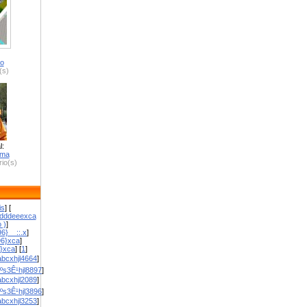
ro
(s)
l:
zma
io(s)
is
] [
dddeeexca
 )
]
6}__::.x
]
96}xca
]
}}xca
] [
1
]
bcxhjl4664
]
ºs3Ê¹hjl8897
]
bcxhjl2089
]
ºs3Ê¹hjl3896
]
bcxhjl3253
]