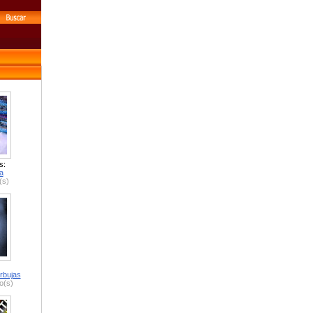
s:
a
(s)
rbujas
o(s)