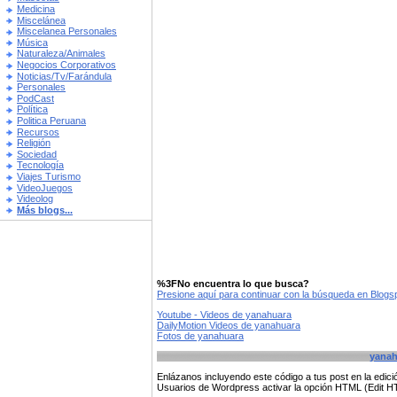
Medicina
Miscelánea
Miscelanea Personales
Música
Naturaleza/Animales
Negocios Corporativos
Noticias/Tv/Farándula
Personales
PodCast
Política
Politica Peruana
Recursos
Religión
Sociedad
Tecnología
Viajes Turismo
VideoJuegos
Videolog
Más blogs...
%3FNo encuentra lo que busca?
Presione aquí para continuar con la búsqueda en Blog
Youtube - Videos de yanahuara
DailyMotion Videos de yanahuara
Fotos de yanahuara
yanah
Enlázanos incluyendo este código a tus post en la edi
Usuarios de Wordpress activar la opción HTML (Edit 