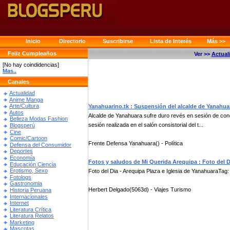
Inicio
Directorio
Suscribirse
Lista de Interés
Más >>
Feliz Cumpleaños
Ver >>
Actual
[No hay coindidencias]
Mas..
Canales
Actualidad
Anime Manga
Arte/Cultura
Yanahuarino.tk : Suspensión del alcalde de Yanahua
Autos
Alcalde de Yanahuara sufre duro revés en sesión de con
Belleza Modas Fashion
sesión realizada en el salón consistorial del t...
Blogsperú
Cine
Comic/Cartoon
Frente Defensa Yanahuara() - Política
Defensa del Consumidor
Deportes
Economía
Fotos y saludos de Mi Querida Arequipa : Foto del D
Educación Ciencia
Erotismo, Sexo
Foto del Dia - Arequipa Plaza e Iglesia de YanahuaraTag:
Fotologs
Gastronomia
Herbert Delgado(5063d) - Viajes Turismo
Historia Peruana
Internacionales
Internet
Literatura Crítica
Literatura Relatos
Marketing
Mascotas