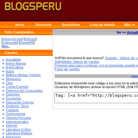
Inicio
Directorio
Suscribirse
Lista de Interés
Más >>
Feliz Cumpleaños
Ver >>
Actual
[
vinosyrectas
] [
rickzen
]
[
yulsmode
] [
DanielHB
]
Mas..
Canales
%3FNo encuentra lo que busca?
Youtube - Videos de 
Actualidad
DailyMotion Videos de yandex
Anime Manga
Presione aquí para continuar con la búsqueda usando 
Arte/Cultura
Fotos de yandex
Autos
Belleza Modas Fashion
yan
Blogsperú
Cine
Enlázanos incluyendo este código a tus post en la edi
Comic/Cartoon
Usuarios de Wordpress activar la opción HTML (Edit 
Defensa del Consumidor
Deportes
Economía
Educación Ciencia
Erotismo, Sexo
Fotologs
Gastronomia
Historia Peruana
Internacionales
Internet
Literatura Crítica
Literatura Relatos
Marketing