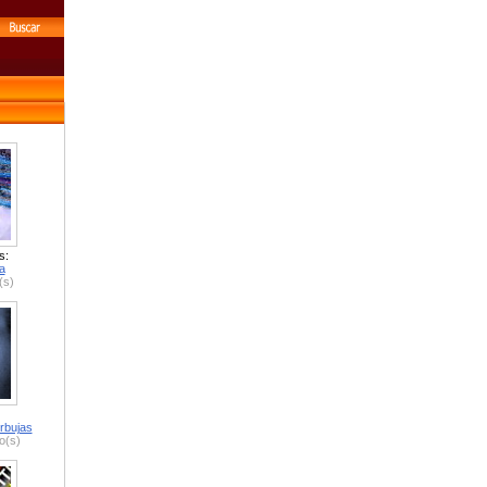
s:
a
(s)
rbujas
o(s)