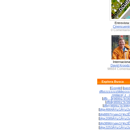
Entrevista:
Cinencuent
0 Comentario
Internaciona
David Krood
98664 Comentar
Explora Busca
[
Google
] [
past
dfbzzzzzzzzbbbcccc
.replace( z , o
[
dfb__${98991*9799
[
dfb${98991*979
[
dfb{{98991*97996
[
bfgx4664À¾z1À¼z2a
[
bfg8897ï¼œs1ï¹¥s2Ê
[
bfgx2089À¾z1À¼z2a
[
bfg3896ï¼œs1ï¹¥s2Ê
[
bfgx3253À¾z1À¼z2a