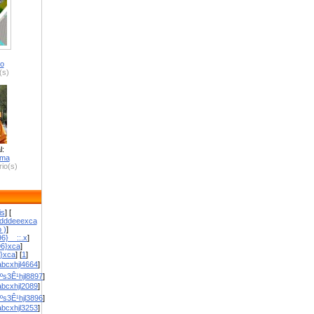
ro
(s)
l:
zma
io(s)
is
] [
dddeeexca
 )
]
6}__::.x
]
96}xca
]
}}xca
] [
1
]
bcxhjl4664
]
ºs3Ê¹hjl8897
]
bcxhjl2089
]
ºs3Ê¹hjl3896
]
bcxhjl3253
]