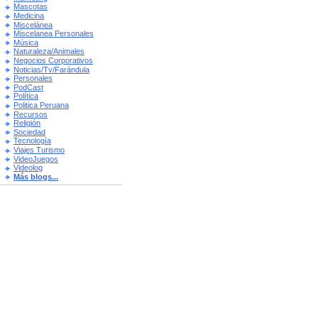
Mascotas
Medicina
Miscelánea
Miscelanea Personales
Música
Naturaleza/Animales
Negocios Corporativos
Noticias/Tv/Farándula
Personales
PodCast
Política
Politica Peruana
Recursos
Religión
Sociedad
Tecnología
Viajes Turismo
VideoJuegos
Videolog
Más blogs...