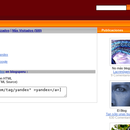
Publicaciones
izados
|
Más Visitados (500)
yandex
google
No más blog
dex
en blogsperu :
Lacrimógen
9 Comentario
ción HTML
HTML Source)
El Blog:
Tan sólo unas bu
630 Comentari