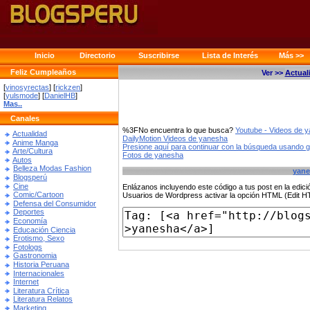
Inicio
Directorio
Suscribirse
Lista de Interés
Más >>
Feliz Cumpleaños
Ver >>
Actual
[
vinosyrectas
] [
rickzen
]
[
yulsmode
] [
DanielHB
]
Mas..
Canales
%3FNo encuentra lo que busca?
Youtube - Videos de 
Actualidad
DailyMotion Videos de yanesha
Anime Manga
Presione aquí para continuar con la búsqueda usando 
Arte/Cultura
Fotos de yanesha
Autos
Belleza Modas Fashion
yane
Blogsperú
Cine
Enlázanos incluyendo este código a tus post en la edi
Comic/Cartoon
Usuarios de Wordpress activar la opción HTML (Edit 
Defensa del Consumidor
Deportes
Economía
Educación Ciencia
Erotismo, Sexo
Fotologs
Gastronomia
Historia Peruana
Internacionales
Internet
Literatura Crítica
Literatura Relatos
Marketing