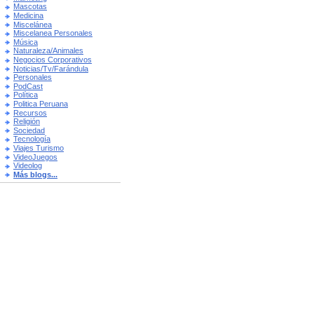
Mascotas
Medicina
Miscelánea
Miscelanea Personales
Música
Naturaleza/Animales
Negocios Corporativos
Noticias/Tv/Farándula
Personales
PodCast
Política
Politica Peruana
Recursos
Religión
Sociedad
Tecnología
Viajes Turismo
VideoJuegos
Videolog
Más blogs...