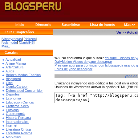
Inicio
Directorio
Suscribirse
Lista de Interés
Más >>
Feliz Cumpleaños
Ver >>
Actual
[
vinosyrectas
] [
rickzen
]
[
yulsmode
] [
DanielHB
]
Mas..
Canales
%3FNo encuentra lo que busca?
Youtube - Videos de 
Actualidad
DailyMotion Videos de yape descargar
Anime Manga
Presione aquí para continuar con la búsqueda usando 
Arte/Cultura
Fotos de yape descargar
Autos
Belleza Modas Fashion
yape de
Blogsperú
Cine
Enlázanos incluyendo este código a tus post en la edi
Comic/Cartoon
Usuarios de Wordpress activar la opción HTML (Edit 
Defensa del Consumidor
Deportes
Economía
Educación Ciencia
Erotismo, Sexo
Fotologs
Gastronomia
Historia Peruana
Internacionales
Internet
Literatura Crítica
Literatura Relatos
Marketing