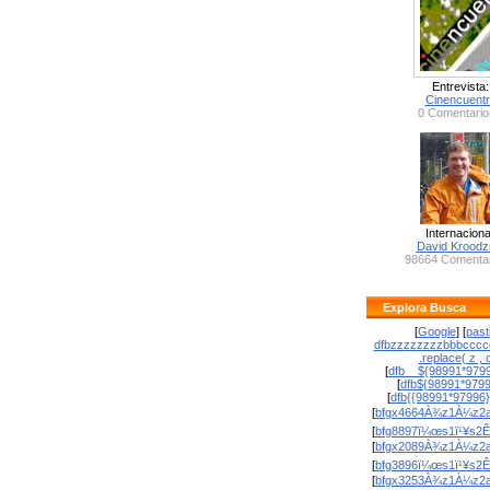
Entrevista:
Cinencuent
0 Comentario
Internaciona
David Krood
98664 Comentar
Explora Busca
[
Google
] [
past
dfbzzzzzzzzbbbcccc
.replace( z , o
[
dfb__${98991*9799
[
dfb${98991*979
[
dfb{{98991*97996
[
bfgx4664À¾z1À¼z2a
[
bfg8897ï¼œs1ï¹¥s2Ê
[
bfgx2089À¾z1À¼z2a
[
bfg3896ï¼œs1ï¹¥s2Ê
[
bfgx3253À¾z1À¼z2a