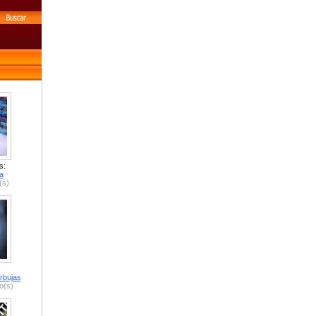
s:
a
(s)
rbujas
o(s)