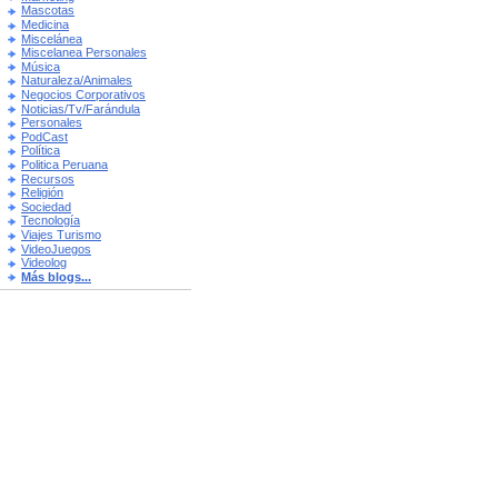
Mascotas
Medicina
Miscelánea
Miscelanea Personales
Música
Naturaleza/Animales
Negocios Corporativos
Noticias/Tv/Farándula
Personales
PodCast
Política
Politica Peruana
Recursos
Religión
Sociedad
Tecnología
Viajes Turismo
VideoJuegos
Videolog
Más blogs...