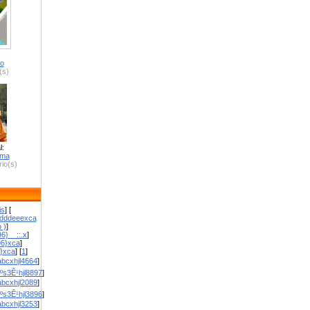
ro
(s)
l:
zma
io(s)
is
] [
dddeeexca
 )
]
6}__::.x
]
96}xca
]
}}xca
] [
1
]
bcxhjl4664
]
ºs3Ê¹hjl8897
]
bcxhjl2089
]
ºs3Ê¹hjl3896
]
bcxhjl3253
]