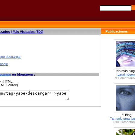
Publicaciones
izados
|
Más Visitados (500)
yape descargar
google
No más blog
scargar
en blogsperu :
Lacrimógen
9 Comentario
ción HTML
HTML Source)
El Blog:
Tan sólo unas bu
630 Comentari