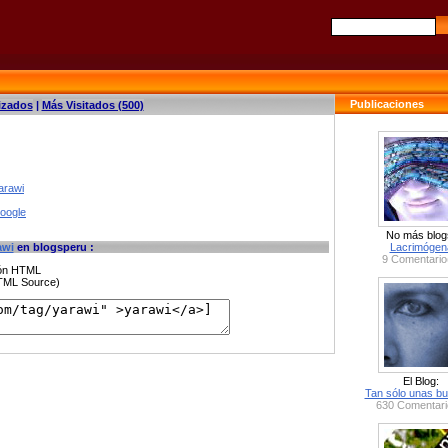
Publicaciones
izados
|
Más Visitados (500)
arawi
google
No más blog
awi
en blogsperu :
Lacrimógen
9 Comentario
ción HTML
HTML Source)
El Blog:
Tan sólo unas bu
630 Comentari