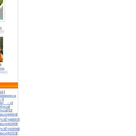
ro
(s)
l:
zma
io(s)
is
] [
dddeeexca
 )
]
6}__::.x
]
96}xca
]
}}xca
] [
1
]
bcxhjl4664
]
ºs3Ê¹hjl8897
]
bcxhjl2089
]
ºs3Ê¹hjl3896
]
bcxhjl3253
]