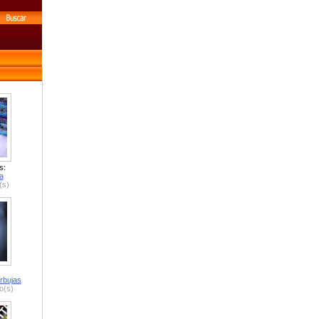
s:
a
(s)
rbujas
o(s)