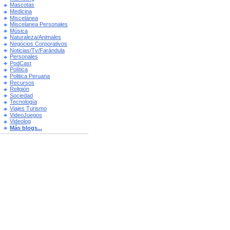
Mascotas
Medicina
Miscelánea
Miscelanea Personales
Música
Naturaleza/Animales
Negocios Corporativos
Noticias/Tv/Farándula
Personales
PodCast
Política
Politica Peruana
Recursos
Religión
Sociedad
Tecnología
Viajes Turismo
VideoJuegos
Videolog
Más blogs...