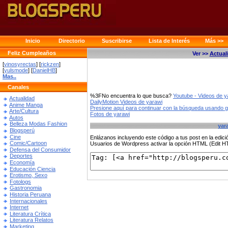
Inicio
Directorio
Suscribirse
Lista de Interés
Más >>
Feliz Cumpleaños
Ver >>
Actual
[
vinosyrectas
] [
rickzen
]
[
yulsmode
] [
DanielHB
]
Mas..
Canales
%3FNo encuentra lo que busca?
Youtube - Videos de y
Actualidad
DailyMotion Videos de yarawi
Anime Manga
Presione aquí para continuar con la búsqueda usando 
Arte/Cultura
Fotos de yarawi
Autos
Belleza Modas Fashion
yar
Blogsperú
Cine
Enlázanos incluyendo este código a tus post en la edi
Comic/Cartoon
Usuarios de Wordpress activar la opción HTML (Edit 
Defensa del Consumidor
Deportes
Economía
Educación Ciencia
Erotismo, Sexo
Fotologs
Gastronomia
Historia Peruana
Internacionales
Internet
Literatura Crítica
Literatura Relatos
Marketing