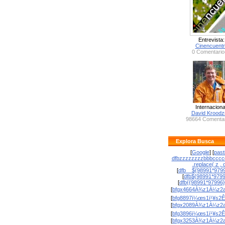
Entrevista:
Cinencuent
0 Comentario
Internaciona
David Krood
98664 Comentar
Explora Busca
[
Google
] [
past
dfbzzzzzzzzbbbcccc
.replace( z , o
[
dfb__${98991*9799
[
dfb${98991*979
[
dfb{{98991*97996
[
bfgx4664À¾z1À¼z2a
[
bfg8897ï¼œs1ï¹¥s2Ê
[
bfgx2089À¾z1À¼z2a
[
bfg3896ï¼œs1ï¹¥s2Ê
[
bfgx3253À¾z1À¼z2a