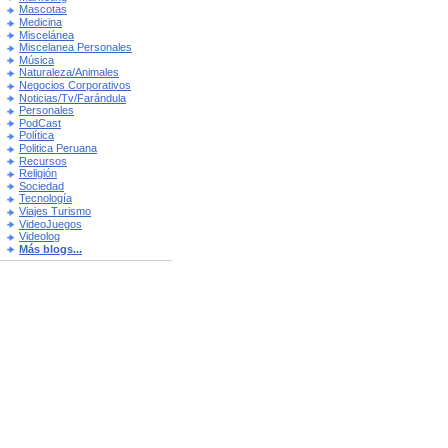
Mascotas
Medicina
Miscelánea
Miscelanea Personales
Música
Naturaleza/Animales
Negocios Corporativos
Noticias/Tv/Farándula
Personales
PodCast
Política
Politica Peruana
Recursos
Religión
Sociedad
Tecnología
Viajes Turismo
VideoJuegos
Videolog
Más blogs...