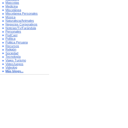
Mascotas
Medicina
Miscelánea
Miscelanea Personales
Música
Naturaleza/Animales
Negocios Corporativos
Noticias/Tv/Farándula
Personales
PodCast
Política
Politica Peruana
Recursos
Religión
Sociedad
Tecnología
Viajes Turismo
VideoJuegos
Videolog
Más blogs...