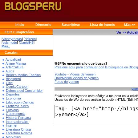
Inicio
Directorio
Suscribirse
Lista de Interés
Más >>
Feliz Cumpleaños
Ver >>
Actual
[
vinosyrectas
] [
rickzen
]
[
yulsmode
] [
DanielHB
]
Mas..
Canales
Actualidad
Anime Manga
%3FNo encuentra lo que busca?
Presione aquí para continuar con la búsqueda en Blog
Arte/Cultura
Autos
Youtube - Videos de yemen
Belleza Modas Fashion
DailyMotion Videos de yemen
Blogsperú
Fotos de yemen
Cine
Comic/Cartoon
yem
Defensa del Consumidor
Deportes
Enlázanos incluyendo este código a tus post en la edi
Economía
Usuarios de Wordpress activar la opción HTML (Edit 
Educación Ciencia
Erotismo, Sexo
Fotologs
Gastronomia
Historia Peruana
Internacionales
Internet
Literatura Crítica
Literatura Relatos
Marketing