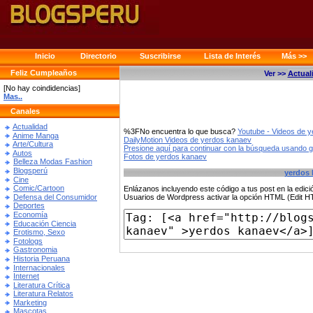
Inicio
Directorio
Suscribirse
Lista de Interés
Más >>
Feliz Cumpleaños
Ver >>
Actual
[No hay coindidencias]
Mas..
Canales
Actualidad
%3FNo encuentra lo que busca?
Youtube - Videos de 
Anime Manga
DailyMotion Videos de yerdos kanaev
Arte/Cultura
Presione aquí para continuar con la búsqueda usando 
Autos
Fotos de yerdos kanaev
Belleza Modas Fashion
Blogsperú
yerdos 
Cine
Comic/Cartoon
Enlázanos incluyendo este código a tus post en la edi
Defensa del Consumidor
Usuarios de Wordpress activar la opción HTML (Edit 
Deportes
Economía
Educación Ciencia
Erotismo, Sexo
Fotologs
Gastronomia
Historia Peruana
Internacionales
Internet
Literatura Crítica
Literatura Relatos
Marketing
Mascotas