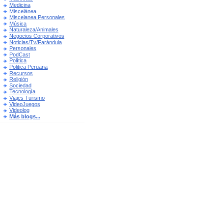
Medicina
Miscelánea
Miscelanea Personales
Música
Naturaleza/Animales
Negocios Corporativos
Noticias/Tv/Farándula
Personales
PodCast
Política
Politica Peruana
Recursos
Religión
Sociedad
Tecnología
Viajes Turismo
VideoJuegos
Videolog
Más blogs...