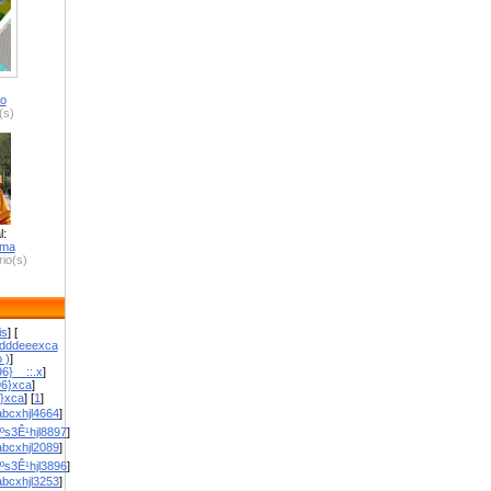
ro
(s)
l:
zma
io(s)
is
] [
dddeeexca
 )
]
6}__::.x
]
96}xca
]
}}xca
] [
1
]
bcxhjl4664
]
ºs3Ê¹hjl8897
]
bcxhjl2089
]
ºs3Ê¹hjl3896
]
bcxhjl3253
]