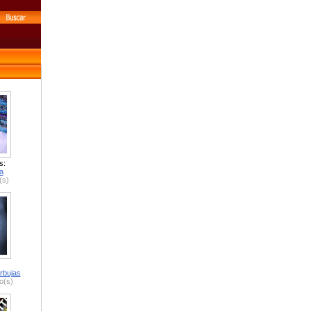
s:
a
(s)
rbujas
o(s)