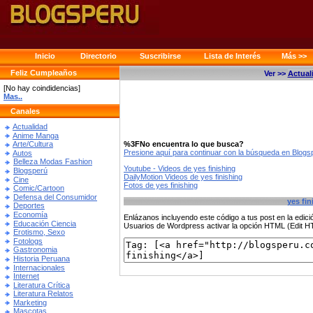
Inicio
Directorio
Suscribirse
Lista de Interés
Más >>
Feliz Cumpleaños
Ver >>
Actual
[No hay coindidencias]
Mas..
Canales
Actualidad
Anime Manga
%3FNo encuentra lo que busca?
Arte/Cultura
Presione aquí para continuar con la búsqueda en Blog
Autos
Belleza Modas Fashion
Youtube - Videos de yes finishing
Blogsperú
DailyMotion Videos de yes finishing
Cine
Fotos de yes finishing
Comic/Cartoon
Defensa del Consumidor
yes fin
Deportes
Economía
Enlázanos incluyendo este código a tus post en la edi
Educación Ciencia
Usuarios de Wordpress activar la opción HTML (Edit 
Erotismo, Sexo
Fotologs
Gastronomia
Historia Peruana
Internacionales
Internet
Literatura Crítica
Literatura Relatos
Marketing
Mascotas