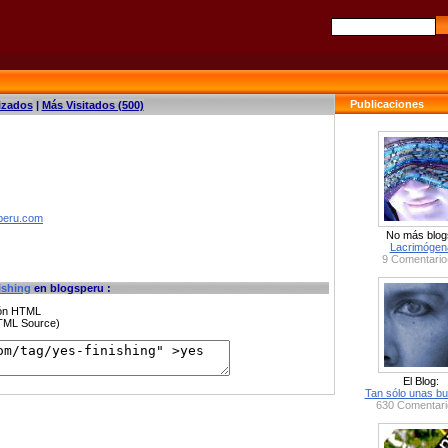
Publicaciones
izados
|
Más Visitados (500)
speru.com
No más blog
Lacrimógen
9 Comentario
ishing
en blogsperu :
ción HTML
HTML Source)
El Blog:
Tan sólo unas bu
630 Comentari