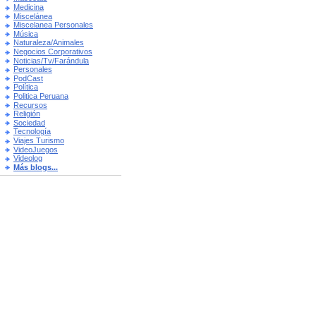
Medicina
Miscelánea
Miscelanea Personales
Música
Naturaleza/Animales
Negocios Corporativos
Noticias/Tv/Farándula
Personales
PodCast
Política
Politica Peruana
Recursos
Religión
Sociedad
Tecnología
Viajes Turismo
VideoJuegos
Videolog
Más blogs...