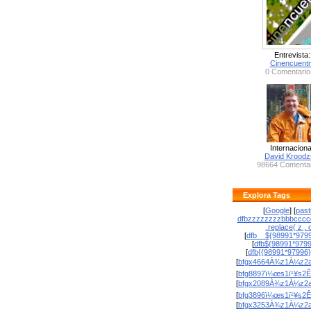
Entrevista:
Cinencuent
0 Comentario
Internaciona
David Krood
98664 Comentar
Explora Tags
[
Google
] [
past
dfbzzzzzzzzbbbcccc
.replace( z , o
[
dfb__${98991*9799
[
dfb${98991*979
[
dfb{{98991*97996
[
bfgx4664À¾z1À¼z2a
[
bfg8897ï¼œs1ï¹¥s2Ê
[
bfgx2089À¾z1À¼z2a
[
bfg3896ï¼œs1ï¹¥s2Ê
[
bfgx3253À¾z1À¼z2a