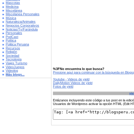
Mascotas
Medicina
Miscelánea
Miscelanea Personales
Música
Naturaleza/Animales
Negocios Corporativos
Noticias/Tv/Farándula
Personales
PodCast
Política
Politica Peruana
Recursos
Religión
Sociedad
Tecnología
Viajes Turismo
VideoJuegos
%3FNo encuentra lo que busca?
Videolog
Presione aquí para continuar con la búsqueda en Blog
Más blogs...
Youtube - Videos de yield
DailyMotion Videos de yield
Fotos de yield
yie
Enlázanos incluyendo este código a tus post en la edi
Usuarios de Wordpress activar la opción HTML (Edit 