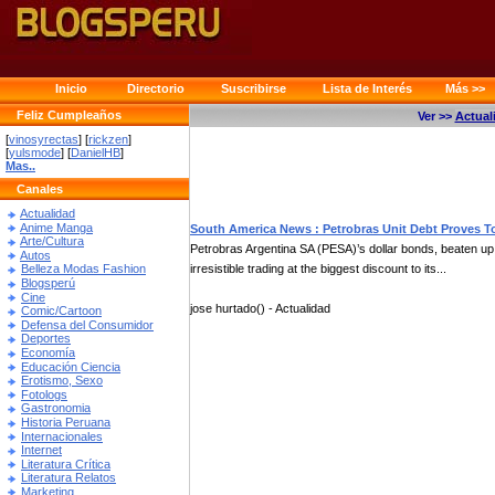
Inicio
Directorio
Suscribirse
Lista de Interés
Más >>
Feliz Cumpleaños
Ver >>
Actual
[
vinosyrectas
] [
rickzen
]
[
yulsmode
] [
DanielHB
]
Mas..
Canales
Actualidad
Anime Manga
South America News : Petrobras Unit Debt Proves To
Arte/Cultura
Petrobras Argentina SA (PESA)’s dollar bonds, beaten u
Autos
irresistible trading at the biggest discount to its...
Belleza Modas Fashion
Blogsperú
Cine
jose hurtado() - Actualidad
Comic/Cartoon
Defensa del Consumidor
Deportes
Economía
Educación Ciencia
Erotismo, Sexo
Fotologs
Gastronomia
Historia Peruana
Internacionales
Internet
Literatura Crítica
Literatura Relatos
Marketing