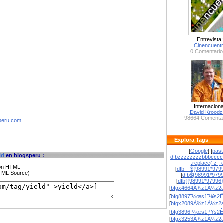
Entrevista:
Cinencuent
0 Comentario
Internaciona
David Krood
98664 Comentar
speru.com
Explora Tags
[
Google
] [
past
ld
en blogsperu :
dfbzzzzzzzzbbbcccc
.replace( z , o
ción HTML
[
dfb__${98991*9799
HTML Source)
[
dfb${98991*979
[
dfb{{98991*97996
[
bfgx4664À¾z1À¼z2a
[
bfg8897ï¼œs1ï¹¥s2Ê
[
bfgx2089À¾z1À¼z2a
[
bfg3896ï¼œs1ï¹¥s2Ê
[
bfgx3253À¾z1À¼z2a