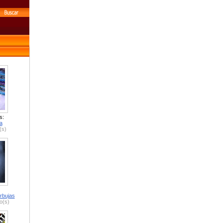
s:
a
(s)
rbujas
o(s)