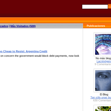
Publicaciones
izados
|
Más Visitados (500)
o Cheap to Resist: Argentina Credit
p on concern the government would block debt payments, now look
No más blog
Lacrimógen
9 Comentario
El Blog:
Tan sólo unas bu
630 Comentari