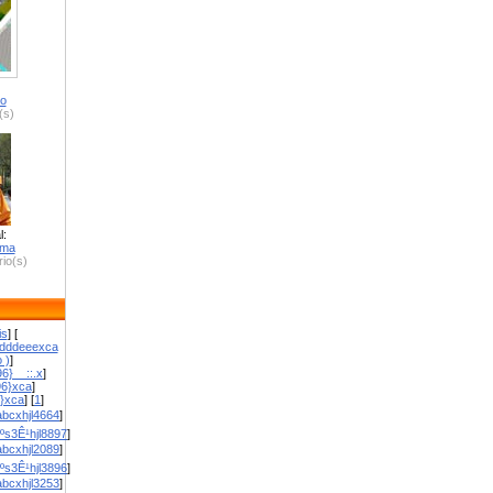
ro
(s)
l:
zma
io(s)
is
] [
dddeeexca
 )
]
6}__::.x
]
96}xca
]
}}xca
] [
1
]
bcxhjl4664
]
ºs3Ê¹hjl8897
]
bcxhjl2089
]
ºs3Ê¹hjl3896
]
bcxhjl3253
]