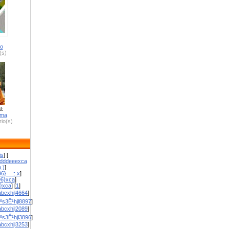
ro
(s)
l:
zma
io(s)
is
] [
dddeeexca
 )
]
6}__::.x
]
96}xca
]
}}xca
] [
1
]
bcxhjl4664
]
ºs3Ê¹hjl8897
]
bcxhjl2089
]
ºs3Ê¹hjl3896
]
bcxhjl3253
]