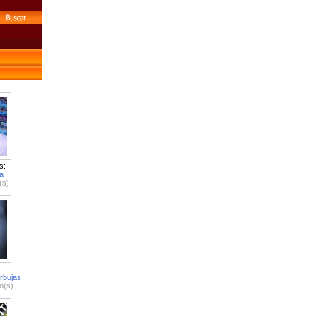
s:
a
(s)
rbujas
o(s)