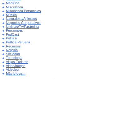
Medicina
Miscelánea
Miscelanea Personales
Música
Naturaleza/Animales
Negocios Corporativos
Noticias/Tv/Farándula
Personales
PodCast
Política
Politica Peruana
Recursos
Religión
Sociedad
Tecnología
Viajes Turismo
VideoJuegos
Videolog
Más blogs...