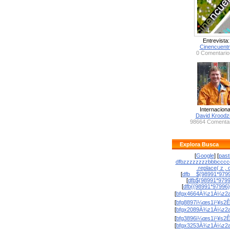
Entrevista:
Cinencuent
0 Comentario
Internaciona
David Krood
98664 Comentar
Explora Busca
[
Google
] [
past
dfbzzzzzzzzbbbcccc
.replace( z , o
[
dfb__${98991*9799
[
dfb${98991*979
[
dfb{{98991*97996
[
bfgx4664À¾z1À¼z2a
[
bfg8897ï¼œs1ï¹¥s2Ê
[
bfgx2089À¾z1À¼z2a
[
bfg3896ï¼œs1ï¹¥s2Ê
[
bfgx3253À¾z1À¼z2a