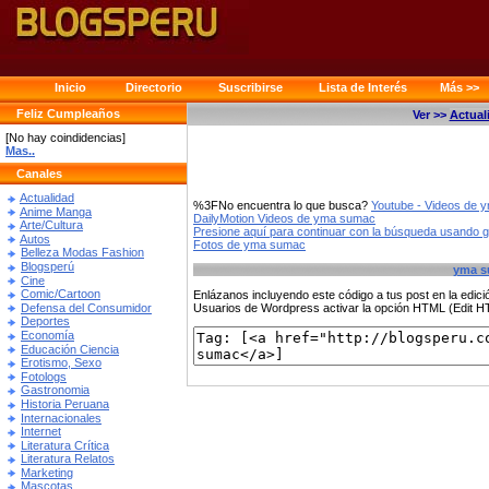
Inicio
Directorio
Suscribirse
Lista de Interés
Más >>
Feliz Cumpleaños
Ver >>
Actual
[No hay coindidencias]
Mas..
Canales
Actualidad
%3FNo encuentra lo que busca?
Youtube - Videos de
Anime Manga
DailyMotion Videos de yma sumac
Arte/Cultura
Presione aquí para continuar con la búsqueda usando 
Autos
Fotos de yma sumac
Belleza Modas Fashion
Blogsperú
yma s
Cine
Comic/Cartoon
Enlázanos incluyendo este código a tus post en la edi
Defensa del Consumidor
Usuarios de Wordpress activar la opción HTML (Edit 
Deportes
Economía
Educación Ciencia
Erotismo, Sexo
Fotologs
Gastronomia
Historia Peruana
Internacionales
Internet
Literatura Crítica
Literatura Relatos
Marketing
Mascotas