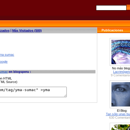
Publicaciones
izados
|
Más Visitados (500)
 yma sumac
google
No más blog
umac
en blogsperu :
Lacrimógen
9 Comentario
ción HTML
HTML Source)
El Blog:
Tan sólo unas bu
630 Comentari