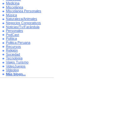
Medicina
Miscelánea
Miscelanea Personales
Música
Naturaleza/Animales
Negocios Corporativos
Noticias/Tv/Farándula
Personales
PodCast
Política
Politica Peruana
Recursos
Religión
Sociedad
Tecnología
Viajes Turismo
VideoJuegos
Videolog
Más blogs...