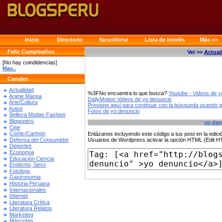
Inicio
Directorio
Suscribirse
Lista de Interés
Más >>
Feliz Cumpleaños
Ver >>
Actual
[No hay coindidencias]
Mas..
Canales
Actualidad
%3FNo encuentra lo que busca?
Youtube - Videos de y
Anime Manga
DailyMotion Videos de yo denuncio
Arte/Cultura
Presione aquí para continuar con la búsqueda usando 
Autos
Fotos de yo denuncio
Belleza Modas Fashion
Blogsperú
yo den
Cine
Comic/Cartoon
Enlázanos incluyendo este código a tus post en la edi
Defensa del Consumidor
Usuarios de Wordpress activar la opción HTML (Edit 
Deportes
Economía
Educación Ciencia
Erotismo, Sexo
Fotologs
Gastronomia
Historia Peruana
Internacionales
Internet
Literatura Crítica
Literatura Relatos
Marketing
Mascotas