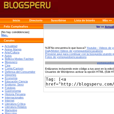
Inicio
Directorio
Suscribirse
Lista de Interés
Más >>
Feliz Cumpleaños
Ver >>
Actual
[No hay coindidencias]
Mas..
Canales
Actualidad
%3FNo encuentra lo que busca?
Youtube - Videos de
Anime Manga
DailyMotion Videos de yomequedoencasabono
Arte/Cultura
Presione aquí para continuar con la búsqueda usando 
Autos
Fotos de yomequedoencasabono
Belleza Modas Fashion
Blogsperú
yomequedoe
Cine
Comic/Cartoon
Enlázanos incluyendo este código a tus post en la edi
Defensa del Consumidor
Usuarios de Wordpress activar la opción HTML (Edit 
Deportes
Economía
Educación Ciencia
Erotismo, Sexo
Fotologs
Gastronomia
Historia Peruana
Internacionales
Internet
Literatura Crítica
Literatura Relatos
Marketing
Mascotas