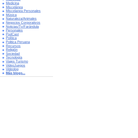
Medicina
Miscelánea
Miscelanea Personales
Música
Naturaleza/Animales
Negocios Corporativos
Noticias/Tv/Farándula
Personales
PodCast
Política
Politica Peruana
Recursos
Religión
Sociedad
Tecnología
Viajes Turismo
VideoJuegos
Videolog
Más blogs...