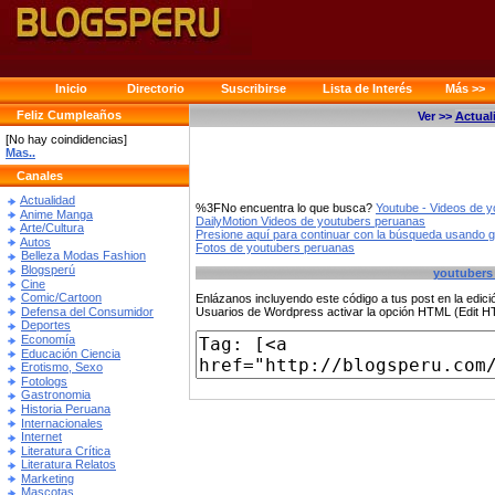
Inicio
Directorio
Suscribirse
Lista de Interés
Más >>
Feliz Cumpleaños
Ver >>
Actual
[No hay coindidencias]
Mas..
Canales
Actualidad
%3FNo encuentra lo que busca?
Youtube - Videos de 
Anime Manga
DailyMotion Videos de youtubers peruanas
Arte/Cultura
Presione aquí para continuar con la búsqueda usando 
Autos
Fotos de youtubers peruanas
Belleza Modas Fashion
Blogsperú
youtubers
Cine
Comic/Cartoon
Enlázanos incluyendo este código a tus post en la edi
Defensa del Consumidor
Usuarios de Wordpress activar la opción HTML (Edit 
Deportes
Economía
Educación Ciencia
Erotismo, Sexo
Fotologs
Gastronomia
Historia Peruana
Internacionales
Internet
Literatura Crítica
Literatura Relatos
Marketing
Mascotas