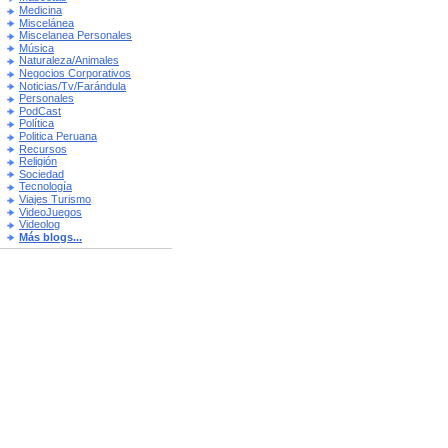
Medicina
Miscelánea
Miscelanea Personales
Música
Naturaleza/Animales
Negocios Corporativos
Noticias/Tv/Farándula
Personales
PodCast
Política
Politica Peruana
Recursos
Religión
Sociedad
Tecnología
Viajes Turismo
VideoJuegos
Videolog
Más blogs...