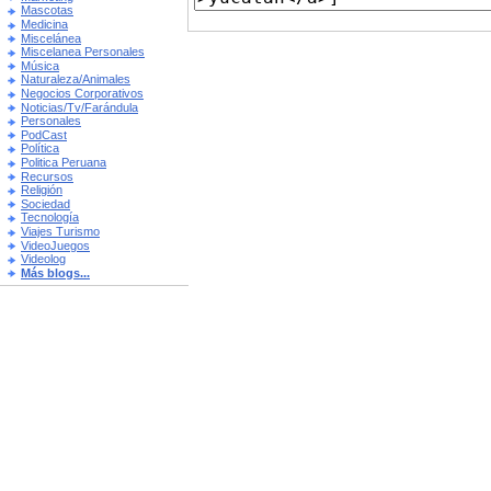
Mascotas
Medicina
Miscelánea
Miscelanea Personales
Música
Naturaleza/Animales
Negocios Corporativos
Noticias/Tv/Farándula
Personales
PodCast
Política
Politica Peruana
Recursos
Religión
Sociedad
Tecnología
Viajes Turismo
VideoJuegos
Videolog
Más blogs...