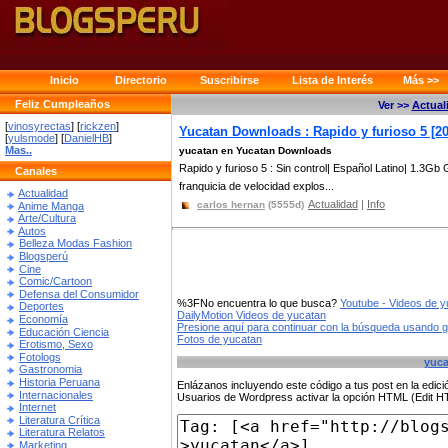
Inicio
Directorio
Suscribirse
Lista de Interés
Más >>
Feliz Cumpleaños
Ver >>
Actual
[
vinosyrectas
] [
rickzen
]
Yucatan Downloads : Rapido y furioso 5 [201
[
yulsmode
] [
DanielHB
]
Mas..
yucatan en Yucatan Downloads
Rapido y furioso 5 : Sin control| Español Latino| 1.3Gb
Canales
franquicia de velocidad explos...
Actualidad
Actualidad
|
Info
carlos hernan
(5555d)
Anime Manga
Arte/Cultura
Autos
Belleza Modas Fashion
Blogsperú
Cine
Comic/Cartoon
Defensa del Consumidor
%3FNo encuentra lo que busca?
Youtube - Videos de 
Deportes
DailyMotion Videos de yucatan
Economía
Presione aquí para continuar con la búsqueda usando 
Educación Ciencia
Fotos de yucatan
Erotismo, Sexo
Fotologs
yuca
Gastronomia
Historia Peruana
Enlázanos incluyendo este código a tus post en la edi
Internacionales
Usuarios de Wordpress activar la opción HTML (Edit 
Internet
Literatura Crítica
Literatura Relatos
Marketing