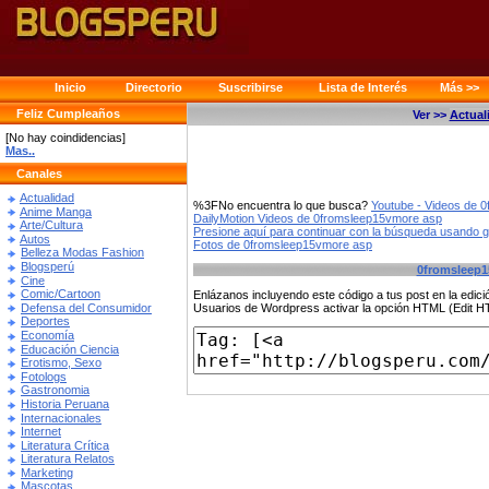
Inicio
Directorio
Suscribirse
Lista de Interés
Más >>
Feliz Cumpleaños
Ver >>
Actual
[No hay coindidencias]
Mas..
Canales
Actualidad
%3FNo encuentra lo que busca?
Youtube - Videos de 
Anime Manga
DailyMotion Videos de 0fromsleep15vmore asp
Arte/Cultura
Presione aquí para continuar con la búsqueda usando 
Autos
Fotos de 0fromsleep15vmore asp
Belleza Modas Fashion
Blogsperú
0fromsleep1
Cine
Comic/Cartoon
Enlázanos incluyendo este código a tus post en la edi
Defensa del Consumidor
Usuarios de Wordpress activar la opción HTML (Edit 
Deportes
Economía
Educación Ciencia
Erotismo, Sexo
Fotologs
Gastronomia
Historia Peruana
Internacionales
Internet
Literatura Crítica
Literatura Relatos
Marketing
Mascotas