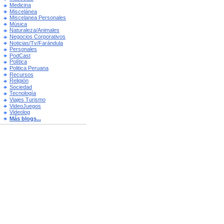
Medicina
Miscelánea
Miscelanea Personales
Música
Naturaleza/Animales
Negocios Corporativos
Noticias/Tv/Farándula
Personales
PodCast
Política
Politica Peruana
Recursos
Religión
Sociedad
Tecnología
Viajes Turismo
VideoJuegos
Videolog
Más blogs...