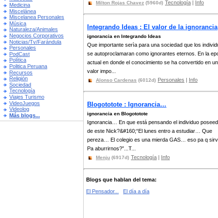
Tecnología
|
Info
Milton Rojas Chavez
(5960d)
Medicina
Miscelánea
Miscelanea Personales
Música
Integrando Ideas : El valor de la ignorancia
Naturaleza/Animales
Negocios Corporativos
ignorancia en Integrando Ideas
Noticias/Tv/Farándula
Que importante serìa para una sociedad que los indivi
Personales
se autoproclamaran como ignorantes eternos. En la ep
PodCast
Política
actual en donde el conocimiento se ha convertido en un
Politica Peruana
valor impo...
Recursos
Religión
Personales
|
Info
Alonso Cardenas
(6012d)
Sociedad
Tecnología
Viajes Turismo
VideoJuegos
Blogototote : Ignorancia…
Videolog
ignorancia en Blogototote
Más blogs...
Ignorancia… En que está pensando el individuo poseed
de este Nick?&#160;“El lunes entro a estudiar… Que
pereza… El colegio es una mierda GAS… eso pa q sir
Pa aburrirnos?”...T...
Tecnología
|
Info
Menju
(6917d)
Blogs que hablan del tema:
El Pensador...
El día a día