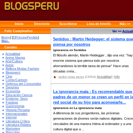
Inicio
Directorio
Suscribirse
Lista de Interés
Más >>
Feliz Cumpleaños
Ver >>
Actual
[
jhony
] [
ElPrincipePerdido
]
5entidos : Martin Heidegger: el sistema que
Mas..
piensa por nosotros
Canales
ignorancia en 5entidos
Actualidad
El filósofo alemán, Martin Heidegger , dijo una vez: “hay
Anime Manga
enorme sistema que piensa todo por nosotros
Arte/Cultura
Autos
ahorrandonos la terrible tarea de pensar” Hace unas
Belleza Modas Fashion
décadas creía...
Blogsperú
Cine
Actualidad
|
Info
pedro rojas perez
(1326d)
Comic/Cartoon
Defensa del Consumidor
Deportes
Economía
La ignorancia mata : Es recomendable que
Educación Ciencia
padres de un menor se creen un perfil en l
Erotismo, Sexo
red social de su hijo para aconsejarle...
Fotologs
Gastronomia
ignorancia en La ignorancia mata
Historia Peruana
A diferencia de sus progenitores, las próximas
Internacionales
Internet
generaciones de jóvenes serán nativos digitales. Crec
Literatura Crítica
vinculados de una manera íntima al ordenador y a una
Literatura Relatos
Marketing
cultura digital que a ...
Mascotas