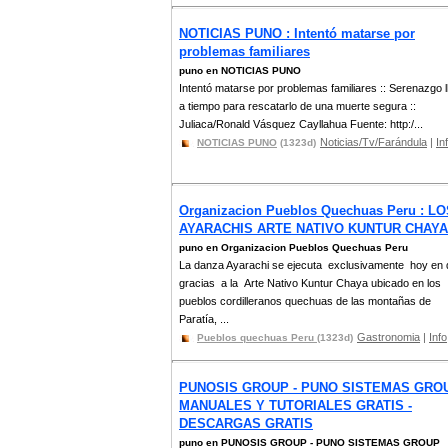
NOTICIAS PUNO : Intentó matarse por
problemas familiares
puno en NOTICIAS PUNO
Intentó matarse por problemas familiares :: Serenazgo l
a tiempo para rescatarlo de una muerte segura ::
Juliaca/Ronald Vásquez Cayllahua Fuente: http:/...
Noticias/Tv/Farándula
|
In
NOTICIAS PUNO
(1323d)
Organizacion Pueblos Quechuas Peru : L
AYARACHIS ARTE NATIVO KUNTUR CHAYA
puno en Organizacion Pueblos Quechuas Peru
La danza Ayarachi se ejecuta exclusivamente hoy en 
gracias a la Arte Nativo Kuntur Chaya ubicado en los
pueblos cordilleranos quechuas de las montañas de
Paratía, ...
Gastronomia
|
Info
Pueblos quechuas Peru
(1323d)
PUNOSIS GROUP - PUNO SISTEMAS GROU
MANUALES Y TUTORIALES GRATIS -
DESCARGAS GRATIS
puno en PUNOSIS GROUP - PUNO SISTEMAS GROUP