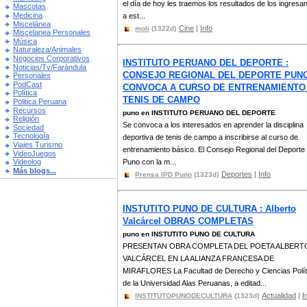
el día de hoy les traemos los resultados de los ingresa
Mascotas
Medicina
a est...
Miscelánea
Cine
|
Info
moli
(1322d)
Miscelanea Personales
Música
Naturaleza/Animales
Negocios Corporativos
INSTITUTO PERUANO DEL DEPORTE :
Noticias/Tv/Farándula
CONSEJO REGIONAL DEL DEPORTE PUN
Personales
PodCast
CONVOCA A CURSO DE ENTRENAMIENTO
Política
TENIS DE CAMPO
Politica Peruana
Recursos
puno en INSTITUTO PERUANO DEL DEPORTE
Religión
Se convoca a los interesados en aprender la disciplina
Sociedad
Tecnología
deportiva de tenis de campo a inscribirse al curso de
Viajes Turismo
entrenamiento básico. El Consejo Regional del Deporte
VideoJuegos
Puno con la m...
Videolog
Más blogs...
Deportes
|
Info
Prensa IPD Puno
(1323d)
INSTUTITO PUNO DE CULTURA : Alberto
Valcárcel OBRAS COMPLETAS
puno en INSTUTITO PUNO DE CULTURA
PRESENTAN OBRA COMPLETA DEL POETA ALBERT
VALCÁRCEL EN LA ALIANZA FRANCESA DE
MIRAFLORES La Facultad de Derecho y Ciencias Polít
de la Universidad Alas Peruanas, a editad...
Actualidad
|
I
INSTITUTOPUNODECULTURA
(1323d)