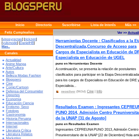
Inicio
Directorio
Suscribirse
Lista de Interés
Más >>
Feliz Cumpleaños
Ver >>
Actual
[
vinosyrectas
] [
rickzen
]
Herramientas Docente : Clasificados a la E
[
yulsmode
] [
DanielHB
]
Descentralizada,Concurso de Acceso para
Mas..
Cargos de Especialista en Educación de D
Canales
Especialista en Educación de UGEL
Actualidad
puno en Herramientas Docente
Anime Manga
Arte/Cultura
A continuación, se presenta la relación de postulantes
Autos
clasificados para participar en la Etapa Descentralizada
Belleza Modas Fashion
Blogsperú
para los cargos de Especialista en Educación de DRE 
Cine
Especialista...
Comic/Cartoon
Defensa del Consumidor
Cine
|
Info
neosilver
(963d)
Deportes
Economía
Educación Ciencia
Resultados Examen : Ingresantes CEPREU
Erotismo, Sexo
Fotologs
PUNO 2014, Admisión Centro Preuniversita
Gastronomia
de la UNAP [31 de Agosto]
Historia Peruana
Internacionales
puno en Resultados Examen
Internet
Ingresantes CEPREUNA PUNO 2013, Admisión Centro
Literatura Crítica
Literatura Relatos
Preuniversitario de la UNAP [22 de Diciembre] Hola am
Marketing