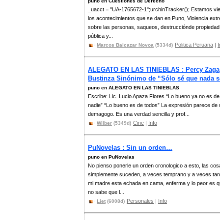
puno en Cuestiones de Derecho
_uacct = "UA-1765672-1";urchinTracker(); Estamos vi
los acontecimientos que se dan en Puno, Violencia ext
sobre las personas, saqueos, destrucciónde propiedad
pública y...
Politica Peruana
|
I
Marcos Balcazar Novoa
(5334d)
ALEGATO EN LAS TINIEBLAS : Percy Zaga
Bustinza Sinónimo de “Sólo sé que nada s
puno en ALEGATO EN LAS TINIEBLAS
Escribe: Lic. Lucio Apaza Flores “Lo bueno ya no es de
nadie” “Lo bueno es de todos” La expresión parece de 
demagogo. Es una verdad sencilla y prof...
Cine
|
Info
Wilber
(5349d)
PuNovelas : Sin un orden…
puno en PuNovelas
No pienso ponerle un orden cronologico a esto, las co
simplemente suceden, a veces temprano y a veces tar
mi madre esta echada en cama, enferma y lo peor es 
no sabe que l...
Personales
|
Info
Liet
(6008d)