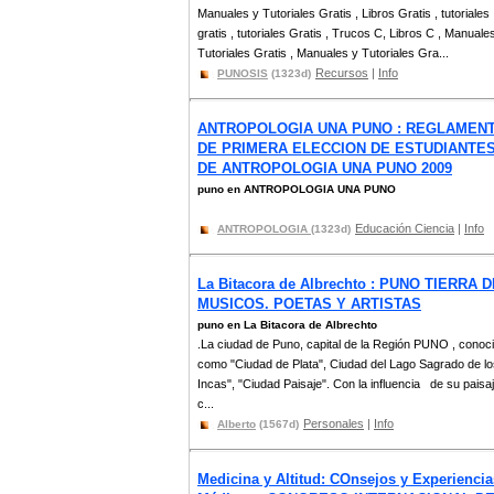
Manuales y Tutoriales Gratis , Libros Gratis , tutoriales
gratis , tutoriales Gratis , Trucos C, Libros C , Manuale
Tutoriales Gratis , Manuales y Tutoriales Gra...
Recursos
|
Info
PUNOSIS
(1323d)
ANTROPOLOGIA UNA PUNO : REGLAMEN
DE PRIMERA ELECCION DE ESTUDIANTE
DE ANTROPOLOGIA UNA PUNO 2009
puno en ANTROPOLOGIA UNA PUNO
Educación Ciencia
|
Info
ANTROPOLOGIA
(1323d)
La Bitacora de Albrechto : PUNO TIERRA 
MUSICOS. POETAS Y ARTISTAS
puno en La Bitacora de Albrechto
.La ciudad de Puno, capital de la Región PUNO , conoc
como "Ciudad de Plata", Ciudad del Lago Sagrado de lo
Incas", "Ciudad Paisaje". Con la influencia de su paisa
c...
Personales
|
Info
Alberto
(1567d)
Medicina y Altitud: COnsejos y Experiencia