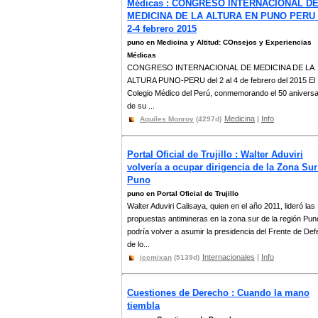
Médicas : CONGRESO INTERNACIONAL D
MEDICINA DE LA ALTURA EN PUNO PERU 
2-4 febrero 2015
puno en Medicina y Altitud: COnsejos y Experiencias
Médicas
CONGRESO INTERNACIONAL DE MEDICINA DE LA
ALTURA PUNO-PERU del 2 al 4 de febrero del 2015 El
Colegio Médico del Perú, conmemorando el 50 aniversa
de su ...
Medicina
|
Info
Aquiles Monroy
(4297d)
Portal Oficial de Trujillo : Walter Aduviri
volvería a ocupar dirigencia de la Zona Sur
Puno
puno en Portal Oficial de Trujillo
Walter Aduviri Calisaya, quien en el año 2011, lideró las
propuestas antimineras en la zona sur de la región Pun
podría volver a asumir la presidencia del Frente de De
de lo...
Internacionales
|
Info
jccmixan
(5139d)
Cuestiones de Derecho : Cuando la mano
tiembla