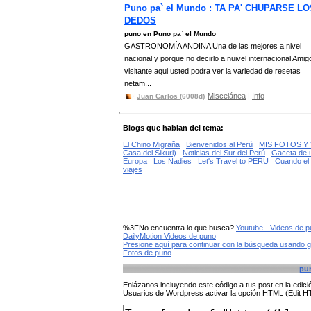
Puno pa` el Mundo : TA PA' CHUPARSE LO
DEDOS
puno en Puno pa` el Mundo
GASTRONOMÍA ANDINA Una de las mejores a nivel
nacional y porque no decirlo a nuivel internacional Amig
visitante aqui usted podra ver la variedad de resetas
netam...
Miscelánea
|
Info
Juan Carlos
(6008d)
Blogs que hablan del tema:
El Chino Migraña
Bienvenidos al Perú
MIS FOTOS Y 
Casa del Sikuri)
Noticias del Sur del Perú
Gaceta de u
Europa
Los Nadies
Let's Travel to PERU
Cuando el 
viajes
%3FNo encuentra lo que busca?
Youtube - Videos de 
DailyMotion Videos de puno
Presione aquí para continuar con la búsqueda usando 
Fotos de puno
pu
Enlázanos incluyendo este código a tus post en la edi
Usuarios de Wordpress activar la opción HTML (Edit 