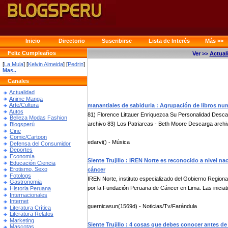
Inicio
Directorio
Suscribirse
Lista de Interés
Más >>
Feliz Cumpleaños
Ver >>
Actual
[
La Mula
] [
Kelvin Almeida
] [
Pedrin
]
Mas..
Canales
Actualidad
Anime Manga
Arte/Cultura
manantiales de sabiduria : Agrupación de libros nu
Autos
81) Florence Littauer Enriquezca Su Personalidad Desc
Belleza Modas Fashion
archivo 83) Los Patriarcas - Beth Moore Descarga archiv
Blogsperú
Cine
Comic/Cartoon
edarvi() - Música
Defensa del Consumidor
Deportes
Economía
Siente Trujillo : IREN Norte es reconocido a nivel n
Educación Ciencia
Erotismo, Sexo
cáncer
Fotologs
IREN Norte, instituto especializado del Gobierno Region
Gastronomia
por la Fundación Peruana de Cáncer en Lima. Las iniciati
Historia Peruana
Internacionales
Internet
guernicasun(1569d) - Noticias/Tv/Farándula
Literatura Crítica
Literatura Relatos
Marketing
Siente Trujillo : 4 cosas que debes conocer antes d
Mascotas