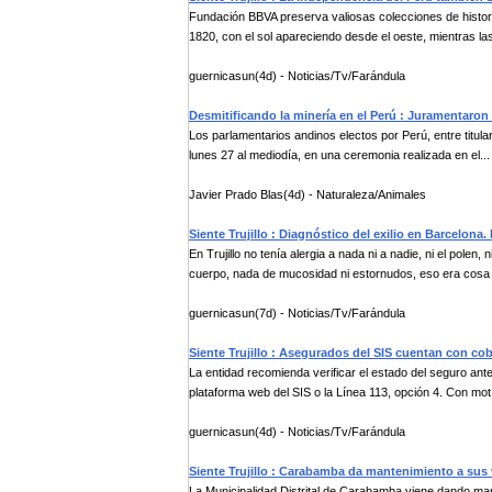
Fundación BBVA preserva valiosas colecciones de histori
1820, con el sol apareciendo desde el oeste, mientras las 
guernicasun(4d) - Noticias/Tv/Farándula
Desmitificando la minería en el Perú : Juramentaron
Los parlamentarios andinos electos por Perú, entre titul
lunes 27 al mediodía, en una ceremonia realizada en el...
Javier Prado Blas(4d) - Naturaleza/Animales
Siente Trujillo : Diagnóstico del exilio en Barcelona.
En Trujillo no tenía alergia a nada ni a nadie, ni el polen
cuerpo, nada de mucosidad ni estornudos, eso era cosa .
guernicasun(7d) - Noticias/Tv/Farándula
Siente Trujillo : Asegurados del SIS cuentan con cobe
La entidad recomienda verificar el estado del seguro antes
plataforma web del SIS o la Línea 113, opción 4. Con mot.
guernicasun(4d) - Noticias/Tv/Farándula
Siente Trujillo : Carabamba da mantenimiento a sus 
La Municipalidad Distrital de Carabamba viene dando ma