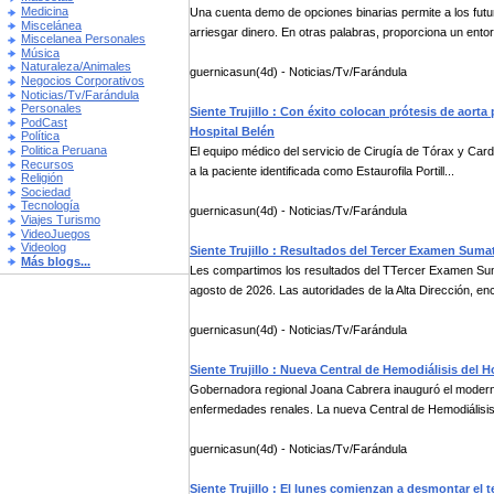
Medicina
Una cuenta demo de opciones binarias permite a los fut
Miscelánea
arriesgar dinero. En otras palabras, proporciona un entor
Miscelanea Personales
Música
Naturaleza/Animales
guernicasun(4d) - Noticias/Tv/Farándula
Negocios Corporativos
Noticias/Tv/Farándula
Personales
Siente Trujillo : Con éxito colocan prótesis de aorta
PodCast
Hospital Belén
Política
Politica Peruana
El equipo médico del servicio de Cirugía de Tórax y Cardio
Recursos
a la paciente identificada como Estaurofila Portill...
Religión
Sociedad
Tecnología
guernicasun(4d) - Noticias/Tv/Farándula
Viajes Turismo
VideoJuegos
Videolog
Siente Trujillo : Resultados del Tercer Examen Suma
Más blogs...
Les compartimos los resultados del TTercer Examen Su
agosto de 2026. Las autoridades de la Alta Dirección, e
guernicasun(4d) - Noticias/Tv/Farándula
Siente Trujillo : Nueva Central de Hemodiálisis del 
Gobernadora regional Joana Cabrera inauguró el moderno
enfermedades renales. La nueva Central de Hemodiálisis 
guernicasun(4d) - Noticias/Tv/Farándula
Siente Trujillo : El lunes comienzan a desmontar el 