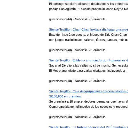
El domingo se cierra el centro de abastos y los comerc
pasaje San Agustín. El alcalde provincial Mario Reyna Ro
guernicasun(4d) - Noticias/Tv/Farándula
Siente Trujillo : Chan Chan invita a disfrutar una nu
Este domingo 2 de agosto, el Museo de Sitio Chan Chan a
con juegos tradicionales, talleres, títeres, danzas, música
guernicasun(4d) - Noticias/Tv/Farándula
Siente Trujillo : El Metro anunciado por Fujimori es d
Sacar al Ejército a las calles no sirve mucho. Se necesit
El Metro anunciado para varias ciudades, incluyendo a ..
guernicasun(4d) - Noticias/Tv/Farándula
Siente Trujillo : Caja Arequipa lanza tercera edici
S/180,000 en premios
Se premiará a 18 emprendedores peruanos que hayan dem
Comprometida con el impulso de los negocios y reconocim
guernicasun(4d) - Noticias/Tv/Farándula
Siente Trujillo : La Independencia del Perú también s