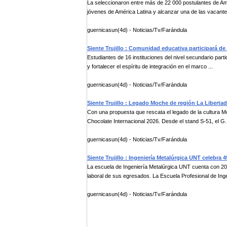
La seleccionaron entre más de 22 000 postulantes de Am
jóvenes de América Latina y alcanzar una de las vacante
guernicasun(4d) - Noticias/Tv/Farándula
Siente Trujillo : Comunidad educativa participará de 
Estudiantes de 16 instituciones del nivel secundario part
y fortalecer el espíritu de integración en el marco ...
guernicasun(4d) - Noticias/Tv/Farándula
Siente Trujillo : Legado Moche de región La Libertad
Con una propuesta que rescata el legado de la cultura Mo
Chocolate Internacional 2026. Desde el stand S-51, el G.
guernicasun(4d) - Noticias/Tv/Farándula
Siente Trujillo : Ingeniería Metalúrgica UNT celebr
La escuela de Ingeniería Metalúrgica UNT cuenta con 200 
laboral de sus egresados. La Escuela Profesional de Inge
guernicasun(4d) - Noticias/Tv/Farándula