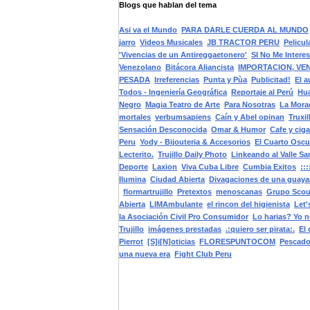
Blogs que hablan del tema
Asi va el Mundo
PARA DARLE CUERDA AL MUNDO
jarro
Videos Musicales
JB TRACTOR PERU
Pelicul
'Vivencias de un Antireggaetonero'
SI No Me Intere
Venezolano
Bitácora Aliancista
IMPORTACION, VE
PESADA
Irreferencias
Punta y Pùa
Publicitad!
El a
Todos - Ingeniería Geográfica
Reportaje al Perú
Hua
Negro
Magia Teatro de Arte
Para Nosotras
La Mora
mortales
verbumsapiens
Caín y Abel opinan
Truxil
Sensación Desconocida
Omar & Humor
Cafe y ciga
Peru
Yody - Bijouteria & Accesorios
El Cuarto Oscu
Lecterito.
Trujillo Daily Photo
Linkeando al Valle Sa
Deporte
Laxion
Viva Cuba Libre
Cumbia Exitos
::
Ilumina
Ciudad Abierta
Divagaciones de una guayaca
flormartrujillo
Pretextos
menoscanas
Grupo Scou
Abierta
LIMAmbulante
el rincon del higienista
Let'
la Asociación Civil Pro Consumidor
Lo harias? Yo no
Trujillo
imágenes prestadas
.:quiero ser pirata:.
El
Pierrot
[S]i[N]oticias
FLORESPUNTOCOM
Pescad
una nueva era
Fight Club Peru