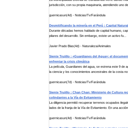
jurisdicción, con su propia maquinaria, atendiendo uno de 
guernicasun(4d) - Noticias/Tv/Farándula
Desmitificando la minería en el Perú : Capital Natur
Durante décadas hemos hablado de capital humano, capital 
pilares del desarrollo. Sin embargo, existe un activo fu...
Javier Prado Blas(4d) - Naturaleza/Animales
Siente Trujillo : «Guardianes del Agua»: el document
enfrentar la crisis climática
La película, Guardianes del agua, se estrena este 9 de 
la ciencia y los conocimientos ancestrales de la costa no.
guernicasun(7d) - Noticias/Tv/Farándula
Siente Trujillo : Chan Chan: Ministerio de Cultura r
colindantes a la Vía de Evitamiento
La diligencia permitió recuperar terrenos ocupados ilega
lados de la franja de la Vía de Evitamiento. En una acción 
guernicasun(4d) - Noticias/Tv/Farándula