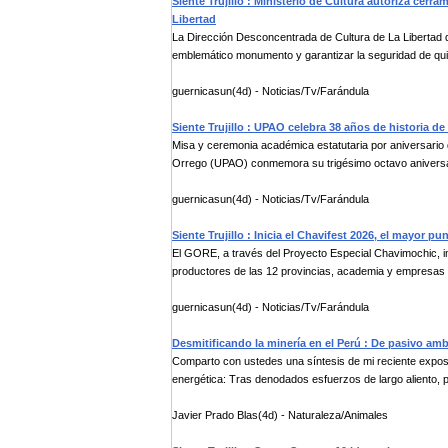
Siente Trujillo : Ministerio de Cultura autoriza cer
Libertad
La Dirección Desconcentrada de Cultura de La Libertad 
emblemático monumento y garantizar la seguridad de quie
guernicasun(4d) - Noticias/Tv/Farándula
Siente Trujillo : UPAO celebra 38 años de historia d
Misa y ceremonia académica estatutaria por aniversario 
Orrego (UPAO) conmemora su trigésimo octavo aniversar
guernicasun(4d) - Noticias/Tv/Farándula
Siente Trujillo : Inicia el Chavifest 2026, el mayor 
El GORE, a través del Proyecto Especial Chavimochic, 
productores de las 12 provincias, academia y empresas pa
guernicasun(4d) - Noticias/Tv/Farándula
Desmitificando la minería en el Perú : De pasivo ambi
Comparto con ustedes una síntesis de mi reciente exposi
energética: Tras denodados esfuerzos de largo aliento, p
Javier Prado Blas(4d) - Naturaleza/Animales