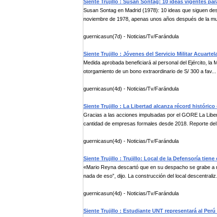
Siente Trujillo : Susan Sontag: 10 ideas vigentes para
Susan Sontag en Madrid (1978): 10 ideas que siguen desaf
noviembre de 1978, apenas unos años después de la mue
guernicasun(7d) - Noticias/Tv/Farándula
Siente Trujillo : Jóvenes del Servicio Militar Acuarte
Medida aprobada beneficiará al personal del Ejército, la 
otorgamiento de un bono extraordinario de S/ 300 a fav...
guernicasun(4d) - Noticias/Tv/Farándula
Siente Trujillo : La Libertad alcanza récord históri
Gracias a las acciones impulsadas por el GORE La Libert
cantidad de empresas formales desde 2018. Reporte del
guernicasun(4d) - Noticias/Tv/Farándula
Siente Trujillo : Trujillo: Local de la Defensoría tien
«Mario Reyna descartó que en su despacho se grabe a reg
nada de eso”, dijo. La construcción del local descentraliz.
guernicasun(4d) - Noticias/Tv/Farándula
Siente Trujillo : Estudiante UNT representará al Pe