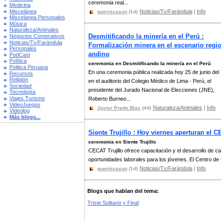
ceremonia real...
Medicina
Miscelánea
Noticias/Tv/Farándula
|
Info
guernicasun
(1d)
Miscelanea Personales
Música
Naturaleza/Animales
Desmitificando la minería en el Perú :
Negocios Corporativos
Noticias/Tv/Farándula
Formalización minera en el escenario regi
Personales
andino
PodCast
Política
ceremonia en Desmitificando la minería en el Perú
Politica Peruana
En una ceremonia pública realizada hoy 25 de junio del
Recursos
Religión
en el auditorio del Colegio Médico de Lima - Perú, el
Sociedad
presidente del Jurado Nacional de Elecciones (JNE),
Tecnología
Viajes Turismo
Roberto Burneo...
VideoJuegos
Naturaleza/Animales
|
Info
Javier Prado Blas
(4d)
Videolog
Más blogs...
Siente Trujillo : Hoy viernes aperturan el 
ceremonia en Siente Trujillo
CECAT Trujillo ofrece capacitación y el desarrollo de
oportunidades laborales para los jóvenes. El Centro de 
Noticias/Tv/Farándula
|
Info
guernicasun
(1d)
Blogs que hablan del tema:
Triste Solitario y Final