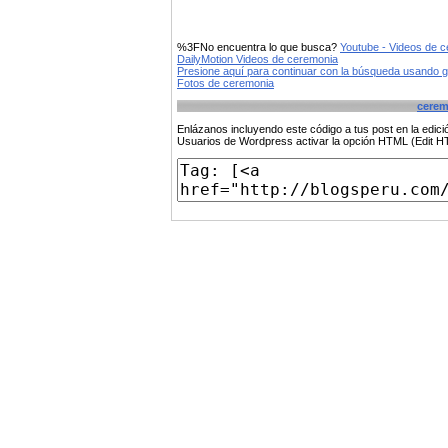
%3FNo encuentra lo que busca?
Youtube - Videos de 
DailyMotion Videos de ceremonia
Presione aquí para continuar con la búsqueda usando 
Fotos de ceremonia
cerem
Enlázanos incluyendo este código a tus post en la edi
Usuarios de Wordpress activar la opción HTML (Edit 