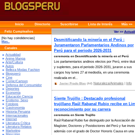
Inicio
Directorio
Suscribirse
Lista de Interés
Más >>
Feliz Cumpleaños
Ver >>
Actual
[No hay coindidencias]
Desmitificando la minería en el Perú :
Mas..
Juramentaron Parlamentarios Andinos por
Canales
Perú para el periodo 2026-2031
Actualidad
ceremonia en Desmitificando la minería en el Perú
Anime Manga
Los parlamentarios andinos electos por Perú, entre titu
Arte/Cultura
Autos
y suplentes, para el periodo 2026-2031, juraron a sus
Belleza Modas Fashion
cargos hoy lunes 27 al mediodía, en una ceremonia
Blogsperú
Cine
realizada en el...
Comic/Cartoon
Naturaleza/Animales
|
Info
Javier Prado Blas
(4d)
Defensa del Consumidor
Deportes
Economía
Educación Ciencia
Siente Trujillo : Destacado profesional
Erotismo, Sexo
trujillano Raúl Rabanal Rubio recibe en Li
Fotologs
Gastronomia
reconocimiento por su carrera
Historia Peruana
ceremonia en Siente Trujillo
Internacionales
Internet
Raúl Rabanal Rubio fue distinguido por la Asociación de
Literatura Crítica
Magíster, Doctores y Postdoctores del Perú y fue inves
Literatura Relatos
Marketing
además con el grado de Doctor Honoris Causa en una
Mascotas