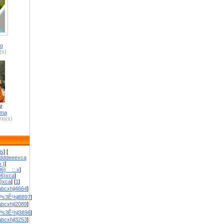
ro
(s)
l:
zma
io(s)
is
] [
dddeeexca
 )
]
6}__::.x
]
96}xca
]
}}xca
] [
1
]
bcxhjl4664
]
ºs3Ê¹hjl8897
]
bcxhjl2089
]
ºs3Ê¹hjl3896
]
bcxhjl3253
]