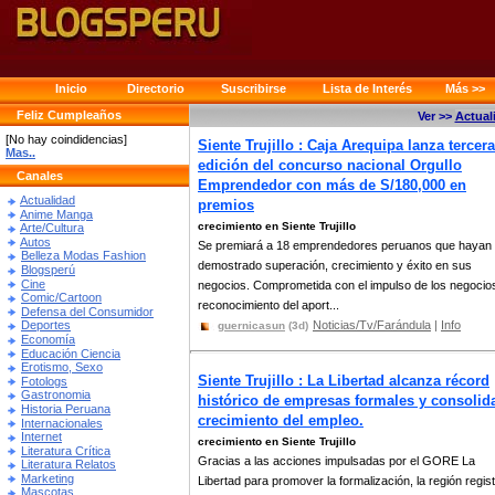
Inicio
Directorio
Suscribirse
Lista de Interés
Más >>
Feliz Cumpleaños
Ver >>
Actual
[No hay coindidencias]
Siente Trujillo : Caja Arequipa lanza tercera
Mas..
edición del concurso nacional Orgullo
Canales
Emprendedor con más de S/180,000 en
Actualidad
premios
Anime Manga
crecimiento en Siente Trujillo
Arte/Cultura
Autos
Se premiará a 18 emprendedores peruanos que hayan
Belleza Modas Fashion
demostrado superación, crecimiento y éxito en sus
Blogsperú
Cine
negocios. Comprometida con el impulso de los negocio
Comic/Cartoon
reconocimiento del aport...
Defensa del Consumidor
Noticias/Tv/Farándula
|
Info
Deportes
guernicasun
(3d)
Economía
Educación Ciencia
Erotismo, Sexo
Siente Trujillo : La Libertad alcanza récord
Fotologs
Gastronomia
histórico de empresas formales y consolid
Historia Peruana
crecimiento del empleo.
Internacionales
Internet
crecimiento en Siente Trujillo
Literatura Crítica
Gracias a las acciones impulsadas por el GORE La
Literatura Relatos
Marketing
Libertad para promover la formalización, la región regist
Mascotas