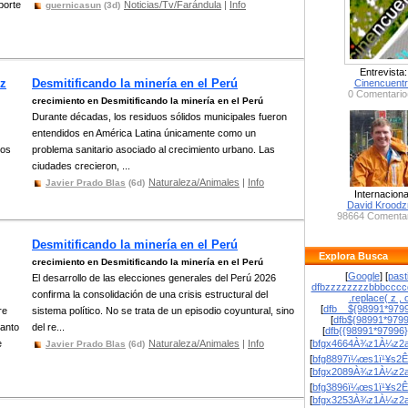
porte
Noticias/Tv/Farándula
|
Info
guernicasun
(3d)
Entrevista:
iz
Desmitificando la minería en el Perú
Cinencuent
0 Comentario
crecimiento en Desmitificando la minería en el Perú
Durante décadas, los residuos sólidos municipales fueron
entendidos en América Latina únicamente como un
dos
problema sanitario asociado al crecimiento urbano. Las
ciudades crecieron, ...
Naturaleza/Animales
|
Info
Javier Prado Blas
(6d)
Internaciona
David Krood
98664 Comentar
Desmitificando la minería en el Perú
Explora Busca
crecimiento en Desmitificando la minería en el Perú
[
Google
] [
past
El desarrollo de las elecciones generales del Perú 2026
dfbzzzzzzzzbbbcccc
confirma la consolidación de una crisis estructural del
.replace( z , o
[
dfb__${98991*9799
re
sistema político. No se trata de un episodio coyuntural, sino
[
dfb${98991*979
tanto
del re...
[
dfb{{98991*97996
e
Naturaleza/Animales
|
Info
[
bfgx4664À¾z1À¼z2a
Javier Prado Blas
(6d)
[
bfg8897ï¼œs1ï¹¥s2Ê
[
bfgx2089À¾z1À¼z2a
[
bfg3896ï¼œs1ï¹¥s2Ê
[
bfgx3253À¾z1À¼z2a