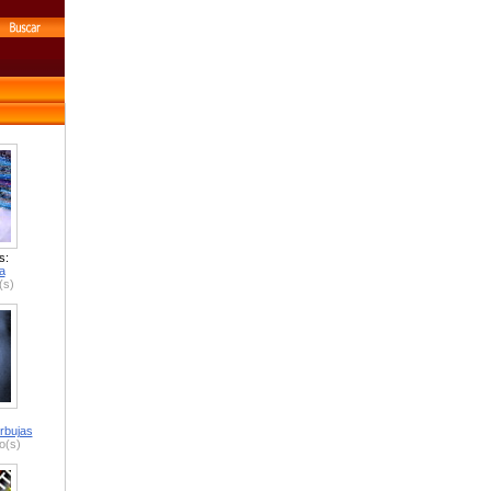
s:
a
(s)
rbujas
o(s)