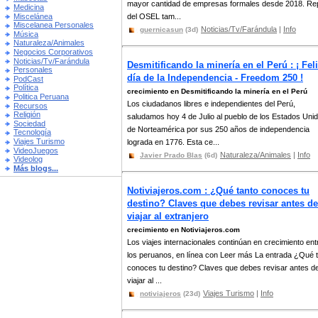
mayor cantidad de empresas formales desde 2018. Re
Medicina
Miscelánea
del OSEL tam...
Miscelanea Personales
Noticias/Tv/Farándula
|
Info
guernicasun
(3d)
Música
Naturaleza/Animales
Negocios Corporativos
Noticias/Tv/Farándula
Desmitificando la minería en el Perú : ¡ Fel
Personales
día de la Independencia - Freedom 250 !
PodCast
Política
crecimiento en Desmitificando la minería en el Perú
Politica Peruana
Los ciudadanos libres e independientes del Perú,
Recursos
Religión
saludamos hoy 4 de Julio al pueblo de los Estados Uni
Sociedad
de Norteamérica por sus 250 años de independencia
Tecnología
Viajes Turismo
lograda en 1776. Esta ce...
VideoJuegos
Naturaleza/Animales
|
Info
Javier Prado Blas
(6d)
Videolog
Más blogs...
Notiviajeros.com : ¿Qué tanto conoces tu
destino? Claves que debes revisar antes de
viajar al extranjero
crecimiento en Notiviajeros.com
Los viajes internacionales continúan en crecimiento ent
los peruanos, en línea con Leer más La entrada ¿Qué 
conoces tu destino? Claves que debes revisar antes d
viajar al ...
Viajes Turismo
|
Info
notiviajeros
(23d)