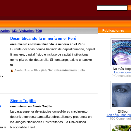
Publicaciones
izados
|
Más Visitados (500)
Desmitificando la minería en el Perú
crecimiento en Desmitificando la minería en el Perú
Durante décadas hemos hablado de capital humano, capital
financiero, capital físico e incluso de capital institucional
como pilares del desarrollo. Sin embargo, existe un activo
fu...
No más blog
Naturaleza/Animales
|
Info
Javier Prado Blas
(6d)
Lacrimógen
s y
9 Comentario
Siente Trujillo
a
crecimiento en Siente Trujillo
La casa superior de estudios consolidó su crecimiento
El Blog:
Tan sólo unas bu
deportivo con una campaña sobresaliente y presencia en
630 Comentari
los Juegos Nacionales Universitarios. La Universidad
ra la
Nacional de Trujil...