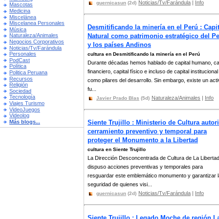
Noticias/Tv/Farándula
|
Info
guernicasun
(2d)
Mascotas
Medicina
Miscelánea
Miscelanea Personales
Desmitificando la minería en el Perú : Capit
Música
Natural como patrimonio estratégico del P
Naturaleza/Animales
Negocios Corporativos
y los países Andinos
Noticias/Tv/Farándula
Personales
cultura en Desmitificando la minería en el Perú
PodCast
Durante décadas hemos hablado de capital humano, cap
Política
financiero, capital físico e incluso de capital institucional
Politica Peruana
Recursos
como pilares del desarrollo. Sin embargo, existe un act
Religión
fu...
Sociedad
Tecnología
Naturaleza/Animales
|
Info
Javier Prado Blas
(5d)
Viajes Turismo
VideoJuegos
Videolog
Más blogs...
Siente Trujillo : Ministerio de Cultura autor
cerramiento preventivo y temporal para
proteger el Monumento a la Libertad
cultura en Siente Trujillo
La Dirección Desconcentrada de Cultura de La Liberta
dispuso acciones preventivas y temporales para
resguardar este emblemático monumento y garantizar l
seguridad de quienes visi...
Noticias/Tv/Farándula
|
Info
guernicasun
(2d)
Siente Trujillo : Legado Moche de región L