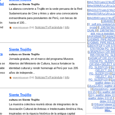
[
bfg1762ï¼œs1ï¹¥s2Ê
del
cultura en Siente Trujillo
[
bfgx5096À¾z1À¼z2a
La alianza convierte a Trujillo en la sede peruana de la Red
[
bfg10127ï¼œs1ï¹¥s2
Sudamericana de Cine y Artes y abre una convocatoria
[
bfgx6070À¾z1À¼z2a
extraordinaria para postulantes de Perú, con becas de
[
bfg1894ï¼œs1ï¹¥s2Ê
[
19646907
]
ón
hasta el 100...
[
{{_self.env.registerUn
and
Noticias/Tv/Farándula
|
Info
syste
] [
( 198766*66
guernicasun
(2d)
DUAL)
] [
( 198766*667
ask you a question
[
@@XBW67
] [
1À§À¢2
[
1||DBMS_PIPE.REC
[
1*DBMS_PIPE.RECE
[
1BSYi7FDF)) OR 57
578 FROM PG_SLE
Siente Trujillo
[
13RAPbSyo) OR 89
ra
cultura en Siente Trujillo
895 FROM PG_SLE
[
1jrDdjCvP OR 23=(
Jornada gratuita, en el marco del programa Museos
FROM PG_SLEEP(1
a se
Abiertos del Ministerio de Cultura, busca fortalecer la
OR 656=(SELECT 
PG_SLEEP(15))
] [
11
alde
identidad cultural y rendir homenaje al Perú por sus 205
(SELECT 292 
reso
años de independe...
PG_SLEEP(15))
] [
1
(SELECT 302 
Noticias/Tv/Farándula
|
Info
guernicasun
(2d)
PG_SLEEP(15))
] [
1s
waitfor delay 0
[
1ILp1ZJEn); waitfor d
] [
1mxooDvxC; waitf
0:0:15
] [
11 waitfor de
Siente Trujillo
[
11)); waitfor delay 0
waitfor delay 0:0:15
] 
cultura en Siente Trujillo
delay 0:0:1
La muestra colectiva reunirá obras de integrantes de la
[
((0)from((sleep(15
((0)from((sleep(1
Asociación Cultural de Artistas e Intelectuales América Viva,
Más..
to
inspiradas en la riqueza histórica de la antigua capital