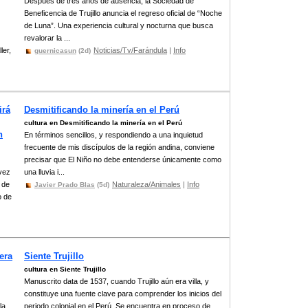
Después de tres años de ausencia, la Sociedad de
Beneficencia de Trujillo anuncia el regreso oficial de “Noche
de Luna”. Una experiencia cultural y nocturna que busca
revalorar la ...
ler,
Noticias/Tv/Farándula
|
Info
guernicasun
(2d)
irá
Desmitificando la minería en el Perú
cultura en Desmitificando la minería en el Perú
n
En términos sencillos, y respondiendo a una inquietud
frecuente de mis discípulos de la región andina, conviene
precisar que El Niño no debe entenderse únicamente como
vez
una lluvia i...
 de
Naturaleza/Animales
|
Info
Javier Prado Blas
(5d)
o de
pera
Siente Trujillo
cultura en Siente Trujillo
Manuscrito data de 1537, cuando Trujillo aún era villa, y
constituye una fuente clave para comprender los inicios del
la
periodo colonial en el Perú. Se encuentra en proceso de