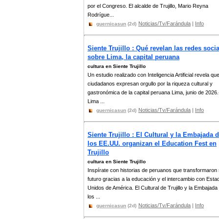
por el Congreso. El alcalde de Trujillo, Mario Reyna
Rodrígue...
Noticias/Tv/Farándula
|
Info
guernicasun
(2d)
Siente Trujillo : Qué revelan las redes soci
sobre Lima, la capital peruana
cultura en Siente Trujillo
Un estudio realizado con Inteligencia Artificial revela que
ciudadanos expresan orgullo por la riqueza cultural y
gastronómica de la capital peruana Lima, junio de 2026.
Lima ...
Noticias/Tv/Farándula
|
Info
guernicasun
(2d)
Siente Trujillo : El Cultural y la Embajada 
los EE.UU. organizan el Education Fest en
Trujillo
cultura en Siente Trujillo
Inspírate con historias de peruanos que transformaron
futuro gracias a la educación y el intercambio con Esta
Unidos de América. El Cultural de Trujillo y la Embajada
los ...
Noticias/Tv/Farándula
|
Info
guernicasun
(2d)