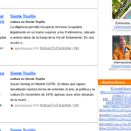
al
Siente Trujillo
erú
cultura en Siente Trujillo
Entrevista:
Cinencuent
La diligencia permitió recuperar terrenos ocupados
0 Comentario
ilegalmente en un tramo superior a los 8 kilómetros, ubicado
ital
a ambos lados de la franja de la Vía de Evitamiento. En una
acción o...
ivo
Noticias/Tv/Farándula
|
Info
guernicasun
(2d)
Internaciona
David Krood
98664 Comentar
iza
Siente Trujillo
cultura en Siente Trujillo
Explora Busca
Susan Sontag en Madrid (1978): 10 ideas que siguen
[
Google
] [
past
desafiando nuestra forma de entender el arte, la política y la
dfbzzzzzzzzbbbcccc
d
cultura En noviembre de 1978, apenas unos años después
.replace( z , o
[
dfb__${98991*9799
de la muert...
[
dfb${98991*979
a
Noticias/Tv/Farándula
|
Info
guernicasun
(2d)
[
dfb{{98991*97996
[
bfgx4664À¾z1À¼z2a
[
bfg8897ï¼œs1ï¹¥s2Ê
[
bfgx2089À¾z1À¼z2a
[
bfg3896ï¼œs1ï¹¥s2Ê
[
bfgx3253À¾z1À¼z2a
a
Siente Trujillo