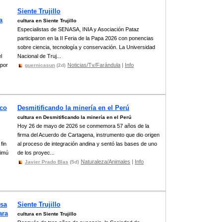
Siente Trujillo
a
cultura en Siente Trujillo
Especialistas de SENASA, INIA y Asociación Pataz
participaron en la II Feria de la Papa 2026 con ponencias
sobre ciencia, tecnología y conservación. La Universidad
l
Nacional de Truj...
 por
Noticias/Tv/Farándula
|
Info
guernicasun
(2d)
ico
Desmitificando la minería en el Perú
cultura en Desmitificando la minería en el Perú
Hoy 26 de mayo de 2026 se conmemora 57 años de la
firma del Acuerdo de Cartagena, instrumento que dio origen
fin
al proceso de integración andina y sentó las bases de uno
himú
de los proyec...
Naturaleza/Animales
|
Info
Javier Prado Blas
(5d)
lsa
Siente Trujillo
ara
cultura en Siente Trujillo