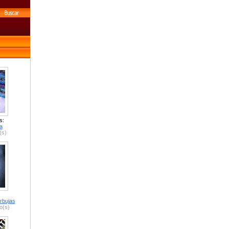
s:
a
(s)
rbujas
o(s)