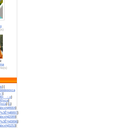
ro
(s)
l:
zma
io(s)
is
] [
dddeeexca
 )
]
6}__::.x
]
96}xca
]
}}xca
] [
1
]
bcxhjl4664
]
ºs3Ê¹hjl8897
]
bcxhjl2089
]
ºs3Ê¹hjl3896
]
bcxhjl3253
]