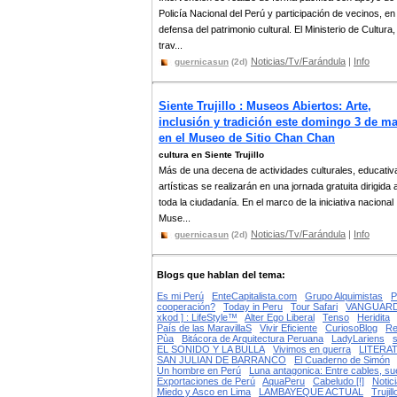
Policía Nacional del Perú y participación de vecinos, en
defensa del patrimonio cultural. El Ministerio de Cultura,
trav...
Noticias/Tv/Farándula
|
Info
guernicasun
(2d)
Siente Trujillo : Museos Abiertos: Arte,
inclusión y tradición este domingo 3 de m
en el Museo de Sitio Chan Chan
cultura en Siente Trujillo
Más de una decena de actividades culturales, educativ
artísticas se realizarán en una jornada gratuita dirigida 
toda la ciudadanía. En el marco de la iniciativa nacional
Muse...
Noticias/Tv/Farándula
|
Info
guernicasun
(2d)
Blogs que hablan del tema:
Es mi Perú
EnteCapitalista.com
Grupo Alquimistas
P
cooperación?
Today in Peru
Tour Safari
VANGUARDIA
xkod ] : LifeStyle™
Alter Ego Liberal
Tenso
Heridita
País de las MaravillaS
Vivir Eficiente
CuriosoBlog
Re
Pùa
Bitácora de Arquitectura Peruana
LadyLariens
EL SONIDO Y LA BULLA
Vivimos en guerra
LITERA
SAN JULIAN DE BARRANCO
El Cuaderno de Simón
Un hombre en Perú
Luna antagonica: Entre cables, su
Exportaciones de Perú
AquaPeru
Cabeludo [!]
Notic
Miedo y Asco en Lima
LAMBAYEQUE ACTUAL
Trujil