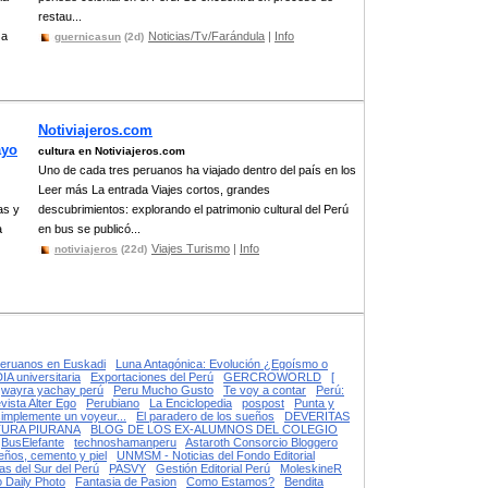
restau...
 a
Noticias/Tv/Farándula
|
Info
guernicasun
(2d)
Notiviajeros.com
ayo
cultura en Notiviajeros.com
Uno de cada tres peruanos ha viajado dentro del país en los
Leer más La entrada Viajes cortos, grandes
as y
descubrimientos: explorando el patrimonio cultural del Perú
a
en bus se publicó...
Viajes Turismo
|
Info
notiviajeros
(22d)
eruanos en Euskadi
Luna Antagónica: Evolución ¿Egoísmo o
 universitaria
Exportaciones del Perú
GERCROWORLD
[
wayra yachay perú
Peru Mucho Gusto
Te voy a contar
Perú:
vista Alter Ego
Perubiano
La Enciclopedia
pospost
Punta y
simplemente un voyeur...
El paradero de los sueños
DEVERITAS
TURA PIURANA
BLOG DE LOS EX-ALUMNOS DEL COLEGIO
BusElefante
technoshamanperu
Astaroth Consorcio Bloggero
eños, cemento y piel
UNMSM - Noticias del Fondo Editorial
ias del Sur del Perú
PASVY
Gestión Editorial Perú
MoleskineR
lo Daily Photo
Fantasia de Pasion
Como Estamos?
Bendita