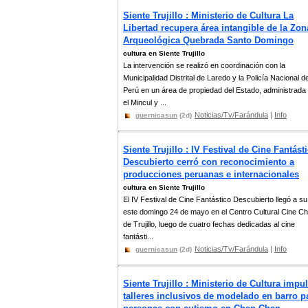
Siente Trujillo : Ministerio de Cultura La
Libertad recupera área intangible de la Zon
Arqueológica Quebrada Santo Domingo
cultura en Siente Trujillo
La intervención se realizó en coordinación con la
Municipalidad Distrital de Laredo y la Policía Nacional de
Perú en un área de propiedad del Estado, administrada
el Mincul y ...
Noticias/Tv/Farándula
|
Info
guernicasun
(2d)
Siente Trujillo : IV Festival de Cine Fantást
Descubierto cerró con reconocimiento a
producciones peruanas e internacionales
cultura en Siente Trujillo
El IV Festival de Cine Fantástico Descubierto llegó a su 
este domingo 24 de mayo en el Centro Cultural Cine C
de Trujillo, luego de cuatro fechas dedicadas al cine
fantásti...
Noticias/Tv/Farándula
|
Info
guernicasun
(2d)
Siente Trujillo : Ministerio de Cultura impu
talleres inclusivos de modelado en barro p