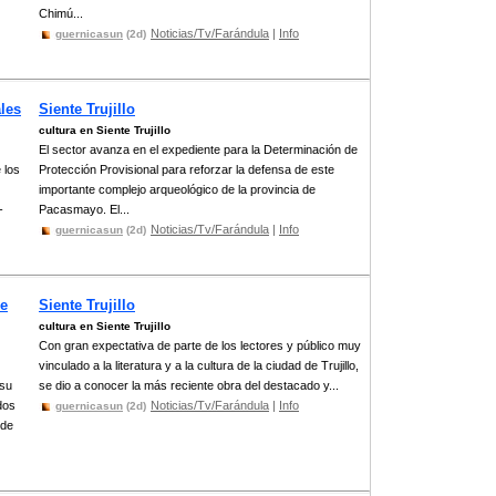
Chimú...
Noticias/Tv/Farándula
|
Info
guernicasun
(2d)
ales
Siente Trujillo
cultura en Siente Trujillo
El sector avanza en el expediente para la Determinación de
 los
Protección Provisional para reforzar la defensa de este
importante complejo arqueológico de la provincia de
-
Pacasmayo. El...
Noticias/Tv/Farándula
|
Info
guernicasun
(2d)
de
Siente Trujillo
cultura en Siente Trujillo
Con gran expectativa de parte de los lectores y público muy
vinculado a la literatura y a la cultura de la ciudad de Trujillo,
 su
se dio a conocer la más reciente obra del destacado y...
dos
Noticias/Tv/Farándula
|
Info
guernicasun
(2d)
 de