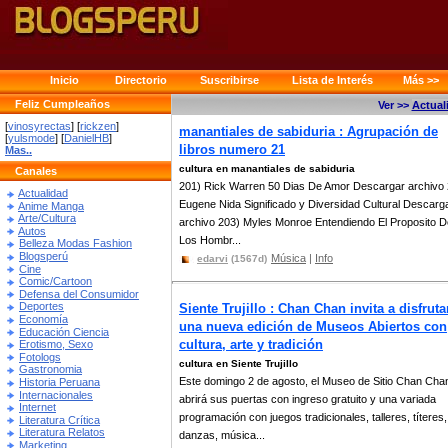
Inicio
Directorio
Suscribirse
Lista de Interés
Más >>
Feliz Cumpleaños
Ver >>
Actual
[
vinosyrectas
] [
rickzen
]
manantiales de sabiduria : Agrupación de
[
yulsmode
] [
DanielHB
]
libros numero 21
Mas..
cultura en manantiales de sabiduria
Canales
201) Rick Warren 50 Dias De Amor Descargar archivo 
Actualidad
Eugene Nida Significado y Diversidad Cultural Descarg
Anime Manga
Arte/Cultura
archivo 203) Myles Monroe Entendiendo El Proposito D
Autos
Los Hombr...
Belleza Modas Fashion
Blogsperú
Música
|
Info
edarvi
(1567d)
Cine
Comic/Cartoon
Defensa del Consumidor
Deportes
Siente Trujillo : Chan Chan invita a disfruta
Economía
una nueva edición de Museos Abiertos con
Educación Ciencia
cultura, arte y tradición
Erotismo, Sexo
Fotologs
cultura en Siente Trujillo
Gastronomia
Este domingo 2 de agosto, el Museo de Sitio Chan Cha
Historia Peruana
Internacionales
abrirá sus puertas con ingreso gratuito y una variada
Internet
programación con juegos tradicionales, talleres, títeres,
Literatura Crítica
Literatura Relatos
danzas, música...
Marketing