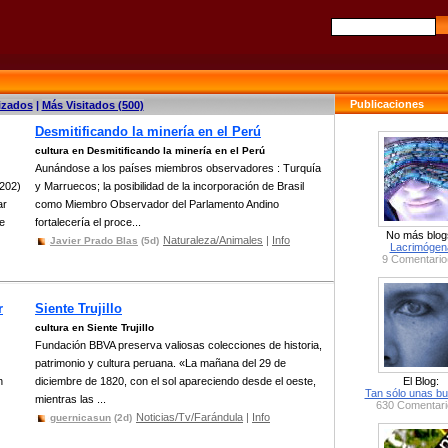
Publicaciones
izados
|
Más Visitados (500)
Desmitificando la minería en el Perú
cultura en Desmitificando la minería en el Perú
Aunándose a los países miembros observadores : Turquía
202)
y Marruecos; la posibilidad de la incorporación de Brasil
ar
como Miembro Observador del Parlamento Andino
e
fortalecería el proce...
No más blog
Naturaleza/Animales
|
Info
Javier Prado Blas
(5d)
Lacrimógen
9 Comentario
r
Siente Trujillo
cultura en Siente Trujillo
Fundación BBVA preserva valiosas colecciones de historia,
patrimonio y cultura peruana. «La mañana del 29 de
n
diciembre de 1820, con el sol apareciendo desde el oeste,
El Blog:
Tan sólo unas bu
mientras las ...
630 Comentari
Noticias/Tv/Farándula
|
Info
guernicasun
(2d)