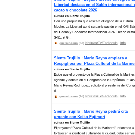
Libertad destaca en el Salón internacional 
cacao y chocolate 2026
cultura en Siente Trujillo
Con una propuesta que rescata el legado de la cultura
Moche, La Libertad abrió su participación en el XVII Sal
del Cacao y Chocolate Internacional 2026. Desde el st
S-51, el G...
Noticias/Tv/Farándula
|
Info
guernicasun
(2d)
Siente Trujillo : Mario Reyna emplaza a
Rospigliosi por Plaza Cultural de la Marine
cultura en Siente Trujillo
Exige que el proyecto de la Plaza Cultural de la Mariner
agende y debata en el Congreso de la República. El alc
Mario Reyna Rodríguez, solicitó al presidente del Cong
d...
Noticias/Tv/Farándula
|
Info
guernicasun
(2d)
Siente Trujillo : Mario Reyna pedirá cita
urgente con Keiko Fujimori
cultura en Siente Trujillo
El proyecto “Plaza Cultural de la Marinera”, orientado a
fortalecer la identidad cultural de la ciudad, debe ser vis