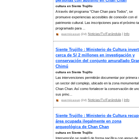
personas con autismo en Chan Chan
cultura en Siente Trujillo
A través del programa “Chan Chan para Todos”, se
promueve experiencias accesibles de conexión con el
patrimonio cultural. Las inscripciones para el próximo tal
programado para ...
Noticias/Tv/Farándula
|
Info
guernicasun
(2d)
Siente Trujillo : Ministerio de Cultura invert
cerca de S/ 2 millones en investigación y
conservación del conjunto amurallado Gra
Chimú
cultura en Siente Trujillo
Las intervenciones permitirán documentar por primera 
un sector del complejo, ubicado en la zona monumental
Chan Chan. Así como fortalecer la conservación de un
sus princ...
Noticias/Tv/Farándula
|
Info
guernicasun
(2d)
Siente Trujillo : Ministerio de Cultura recu
área ocupada ilegalmente en zona
arqueológica de Chan Chan
cultura en Siente Trujillo
Intervención se realizó de forma pacífica con apoyo de 