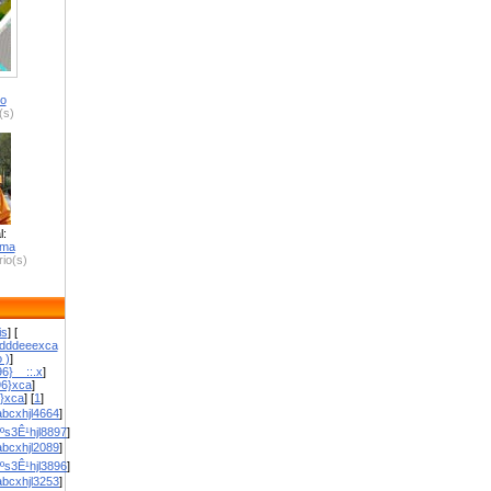
ro
(s)
l:
zma
io(s)
is
] [
dddeeexca
 )
]
6}__::.x
]
96}xca
]
}}xca
] [
1
]
bcxhjl4664
]
ºs3Ê¹hjl8897
]
bcxhjl2089
]
ºs3Ê¹hjl3896
]
bcxhjl3253
]