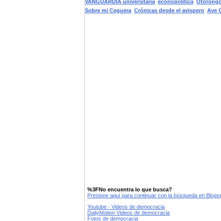
VANGUARDIA universitaria
econopolitica
Otorongo
Sobre mi Ceguera
Crónicas desde el avispero
Ave C
%3FNo encuentra lo que busca?
Presione aquí para continuar con la búsqueda en Blog
Youtube - Videos de democracia
DailyMotion Videos de democracia
Fotos de democracia