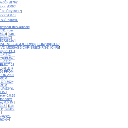
ºs3Ê¹hjl1762
]
bcxhjl5096
]
Êºs3Ê¹hjl10127
]
bcxhjl6070
]
ºs3Ê¹hjl1894
]
definedFilterCallback(
7891 from
891)
] [
can I
 please?
]
5272522\\
]
EIVE_MESSAGE(CHR(98)||CHR(98)||CHR
]
IVE_MESSAGE(CHR(99)||CHR(99)||CHR(
]
8=(SELECT
EP(15))
]
5=(SELECT
EP(15))
]
SELECT 23
5))
] [
11))
656 FROM
) OR 292=
FROM
1 OR 302=
FROM
rgPtS3Y));
:0:15
]
elay 0:0:15
or delay
lay 0:0:15
]
:0:15
] [
11);
[
11; waitfor
5
]
)))v)/*+
5)))v)+
]