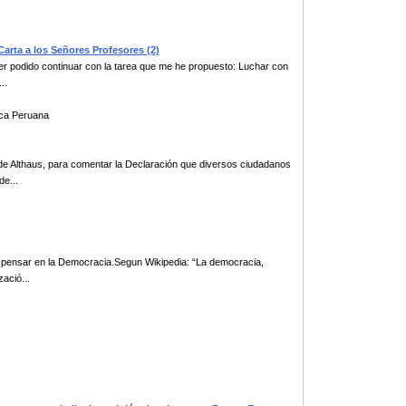
 a los Señores Profesores (2)
ber podido continuar con la tarea que me he propuesto: Luchar con
..
a Peruana
de Althaus, para comentar la Declaración que diversos ciudadanos
de...
 pensar en la Democracia.Segun Wikipedia: “La democracia,
ació...