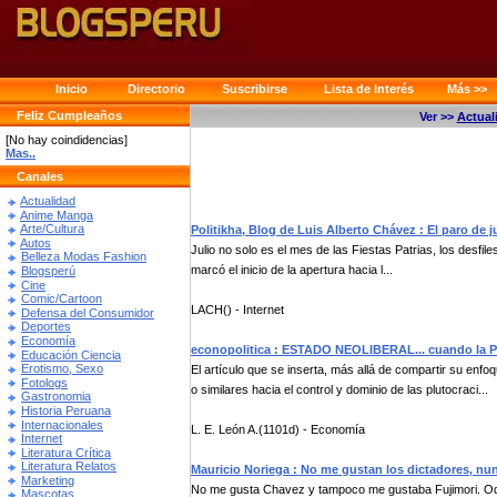
Inicio
Directorio
Suscribirse
Lista de Interés
Más >>
Feliz Cumpleaños
Ver >>
Actual
[No hay coindidencias]
Mas..
Canales
Actualidad
Anime Manga
Arte/Cultura
Politikha, Blog de Luis Alberto Chávez : El paro de j
Autos
Julio no solo es el mes de las Fiestas Patrias, los desfile
Belleza Modas Fashion
marcó el inicio de la apertura hacia l...
Blogsperú
Cine
Comic/Cartoon
LACH() - Internet
Defensa del Consumidor
Deportes
Economía
econopolitica : ESTADO NEOLIBERAL... cuando la P
Educación Ciencia
Erotismo, Sexo
El artículo que se inserta, más allá de compartir su en
Fotologs
o similares hacia el control y dominio de las plutocraci...
Gastronomia
Historia Peruana
Internacionales
L. E. León A.(1101d) - Economía
Internet
Literatura Crítica
Literatura Relatos
Mauricio Noriega : No me gustan los dictadores, n
Marketing
No me gusta Chavez y tampoco me gustaba Fujimori. Odi
Mascotas