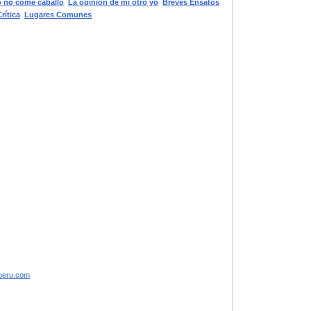
 no come caballo
La opinión de mi otro yo
Breves Ensatos
rítica
Lugares Comunes
speru.com