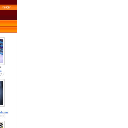
s:
a
(s)
rbujas
o(s)