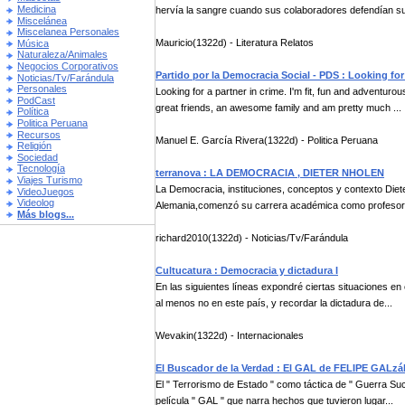
Medicina
hervía la sangre cuando sus colaboradores defendían su 
Miscelánea
Miscelanea Personales
Mauricio(1322d) - Literatura Relatos
Música
Naturaleza/Animales
Negocios Corporativos
Partido por la Democracia Social - PDS : Looking for 
Noticias/Tv/Farándula
Personales
Looking for a partner in crime. I'm fit, fun and adventuro
PodCast
great friends, an awesome family and am pretty much ...
Política
Politica Peruana
Recursos
Manuel E. García Rivera(1322d) - Politica Peruana
Religión
Sociedad
Tecnología
terranova : LA DEMOCRACIA , DIETER NHOLEN
Viajes Turismo
La Democracia, instituciones, conceptos y contexto Diet
VideoJuegos
Videolog
Alemania,comenzó su carrera académica como profesor d
Más blogs...
richard2010(1322d) - Noticias/Tv/Farándula
Cultucatura : Democracia y dictadura I
En las siguientes líneas expondré ciertas situaciones en
al menos no en este país, y recordar la dictadura de...
Wevakin(1322d) - Internacionales
El Buscador de la Verdad : El GAL de FELIPE GALzál
El " Terrorismo de Estado " como táctica de " Guerra Su
película " GAL " que narra hechos que tuvieron lugar...