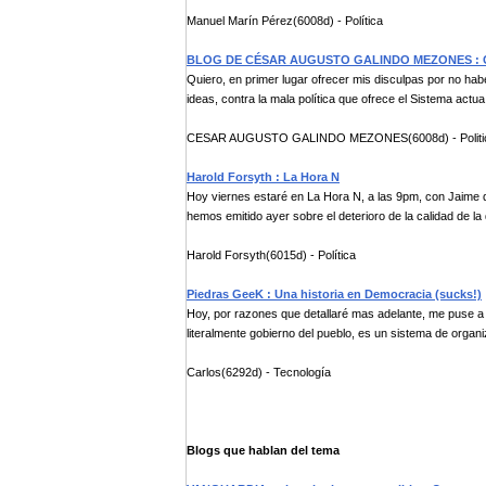
Manuel Marín Pérez(6008d) - Política
BLOG DE CÉSAR AUGUSTO GALINDO MEZONES : Carta
Quiero, en primer lugar ofrecer mis disculpas por no ha
ideas, contra la mala política que ofrece el Sistema actua.
CESAR AUGUSTO GALINDO MEZONES(6008d) - Politic
Harold Forsyth : La Hora N
Hoy viernes estaré en La Hora N, a las 9pm, con Jaime 
hemos emitido ayer sobre el deterioro de la calidad de la 
Harold Forsyth(6015d) - Política
Piedras GeeK : Una historia en Democracia (sucks!)
Hoy, por razones que detallaré mas adelante, me puse a
literalmente gobierno del pueblo, es un sistema de organiz
Carlos(6292d) - Tecnología
Blogs que hablan del tema