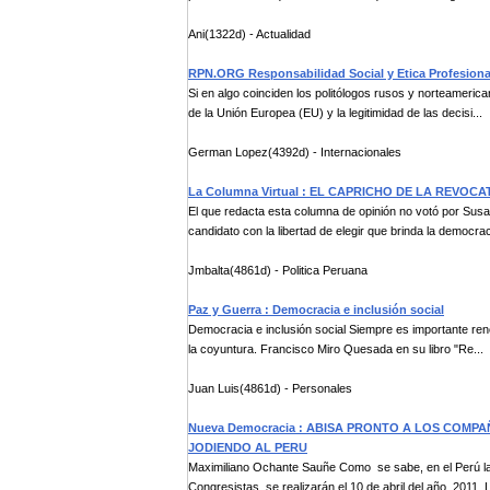
Ani(1322d) - Actualidad
RPN.ORG Responsabilidad Social y Etica Profesiona
Si en algo coinciden los politólogos rusos y norteameric
de la Unión Europea (EU) y la legitimidad de las decisi...
German Lopez(4392d) - Internacionales
La Columna Virtual : EL CAPRICHO DE LA REVOC
El que redacta esta columna de opinión no votó por Susan
candidato con la libertad de elegir que brinda la democrac
Jmbalta(4861d) - Politica Peruana
Paz y Guerra : Democracia e inclusión social
Democracia e inclusión social Siempre es importante ren
la coyuntura. Francisco Miro Quesada en su libro "Re...
Juan Luis(4861d) - Personales
Nueva Democracia : ABISA PRONTO A LOS COM
JODIENDO AL PERU
Maximiliano Ochante Sauñe Como se sabe, en el Perú las 
Congresistas, se realizarán el 10 de abril del año 2011. L