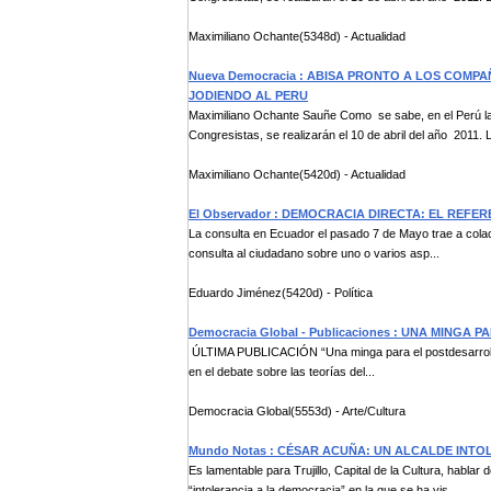
Maximiliano Ochante(5348d) - Actualidad
Nueva Democracia : ABISA PRONTO A LOS COM
JODIENDO AL PERU
Maximiliano Ochante Sauñe Como se sabe, en el Perú las 
Congresistas, se realizarán el 10 de abril del año 2011. L
Maximiliano Ochante(5420d) - Actualidad
El Observador : DEMOCRACIA DIRECTA: EL REF
La consulta en Ecuador el pasado 7 de Mayo trae a colaci
consulta al ciudadano sobre uno o varios asp...
Eduardo Jiménez(5420d) - Política
Democracia Global - Publicaciones : UNA MINGA 
ÚLTIMA PUBLICACIÓN “Una minga para el postdesarrollo”
en el debate sobre las teorías del...
Democracia Global(5553d) - Arte/Cultura
Mundo Notas : CÉSAR ACUÑA: UN ALCALDE INT
Es lamentable para Trujillo, Capital de la Cultura, habla
“intolerancia a la democracia” en la que se ha vis...