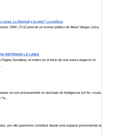
 Llosa, La libertad y la vida" La política
iones 1990. (Tv)Cartel de un evento político de Mario Vargas Llosa.
ARA REFIRMAR LA LINEA
agina Socialista, el motivo es el inicio de una nueva etapa en el
..
tas no son precisamente un dechado de inteligencia (en fin, cosas
 "m...
odos; por ello queremos contribuir desde este espacio promoviendo la