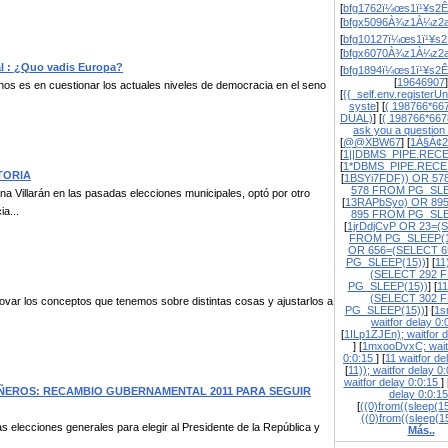
[
bfg1762ï¼œs1ï¹¥s2Ê
[
bfgx5096À¾z1À¼z2a
[
bfg10127ï¼œs1ï¹¥s2
[
bfgx6070À¾z1À¼z2a
l : ¿Quo vadis Europa?
[
bfg1894ï¼œs1ï¹¥s2Ê
[
19646907
]
anos es en cuestionar los actuales niveles de democracia en el seno
[
{{_self.env.registerUn
syste
] [
( 198766*66
DUAL)
] [
( 198766*667
ask you a question
[
@@XBW67
] [
1À§À¢2
[
1||DBMS_PIPE.REC
[
1*DBMS_PIPE.RECE
ATORIA
[
1BSYi7FDF)) OR 57
578 FROM PG_SLE
a Villarán en las pasadas elecciones municipales, optó por otro
[
13RAPbSyo) OR 89
ia...
895 FROM PG_SLE
[
1jrDdjCvP OR 23=(
FROM PG_SLEEP(1
OR 656=(SELECT 
PG_SLEEP(15))
] [
11
(SELECT 292 
PG_SLEEP(15))
] [
1
(SELECT 302 
ovar los conceptos que tenemos sobre distintas cosas y ajustarlos a
PG_SLEEP(15))
] [
1s
waitfor delay 0
[
1ILp1ZJEn); waitfor d
] [
1mxooDvxC; waitf
0:0:15
] [
11 waitfor de
[
11)); waitfor delay 0
waitfor delay 0:0:15
] 
PAÑEROS: RECAMBIO GUBERNAMENTAL 2011 PARA SEGUIR
delay 0:0:1
[
((0)from((sleep(15
((0)from((sleep(1
elecciones generales para elegir al Presidente de la República y
Más..
...