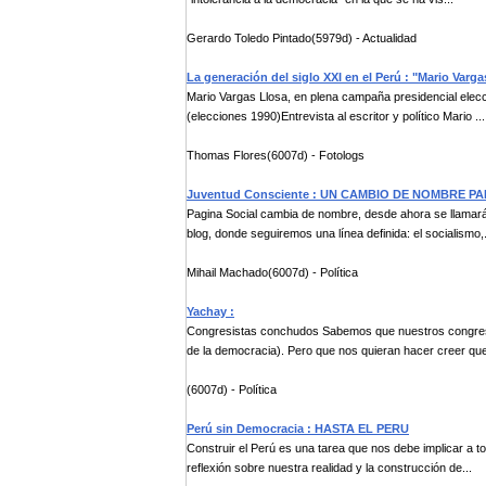
Gerardo Toledo Pintado(5979d) - Actualidad
La generación del siglo XXI en el Perú : "Mario Vargas
Mario Vargas Llosa, en plena campaña presidencial elecc
(elecciones 1990)Entrevista al escritor y político Mario ...
Thomas Flores(6007d) - Fotologs
Juventud Consciente : UN CAMBIO DE NOMBRE P
Pagina Social cambia de nombre, desde ahora se llamará P
blog, donde seguiremos una línea definida: el socialismo,.
Mihail Machado(6007d) - Política
Yachay :
Congresistas conchudos Sabemos que nuestros congresis
de la democracia). Pero que nos quieran hacer creer que
(6007d) - Política
Perú sin Democracia : HASTA EL PERU
Construir el Perú es una tarea que nos debe implicar a t
reflexión sobre nuestra realidad y la construcción de...