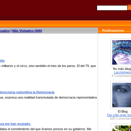
Publicaciones
izados
|
Más Visitados (500)
ulio
s militares y el circo, sino también el mes de los paros. El del 79, que
No más blog
Lacrimógen
9 Comentario
lutocracia subordina la Democracia
foque, expresa una realidad transmutada de democracia representativa
El Blog:
Tan sólo unas bu
630 Comentari
unca me han gustado.
aba el sometimiento del que éramos presos en su gobierno. Me