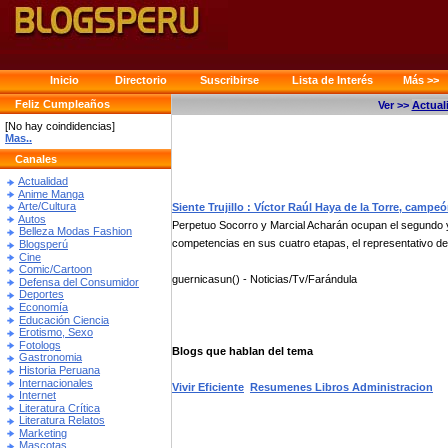
Inicio
Directorio
Suscribirse
Lista de Interés
Más >>
Feliz Cumpleaños
Ver >>
Actual
[No hay coindidencias]
Mas..
Canales
Actualidad
Anime Manga
Arte/Cultura
Siente Trujillo : Víctor Raúl Haya de la Torre, cam
Autos
Perpetuo Socorro y Marcial Acharán ocupan el segundo y 
Belleza Modas Fashion
competencias en sus cuatro etapas, el representativo del 
Blogsperú
Cine
Comic/Cartoon
guernicasun() - Noticias/Tv/Farándula
Defensa del Consumidor
Deportes
Economía
Educación Ciencia
Erotismo, Sexo
Fotologs
Blogs que hablan del tema
Gastronomia
Historia Peruana
Internacionales
Vivir Eficiente
Resumenes Libros Administracion
Internet
Literatura Crítica
Literatura Relatos
Marketing
Mascotas