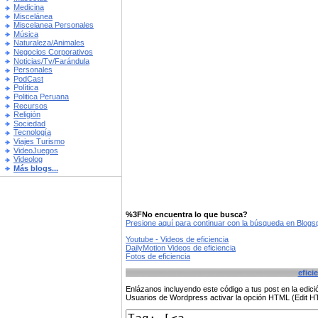
Medicina
Miscelánea
Miscelanea Personales
Música
Naturaleza/Animales
Negocios Corporativos
Noticias/Tv/Farándula
Personales
PodCast
Política
Politica Peruana
Recursos
Religión
Sociedad
Tecnología
Viajes Turismo
VideoJuegos
Videolog
Más blogs...
%3FNo encuentra lo que busca?
Presione aquí para continuar con la búsqueda en Blog
Youtube - Videos de eficiencia
DailyMotion Videos de eficiencia
Fotos de eficiencia
efici
Enlázanos incluyendo este código a tus post en la edi
Usuarios de Wordpress activar la opción HTML (Edit 