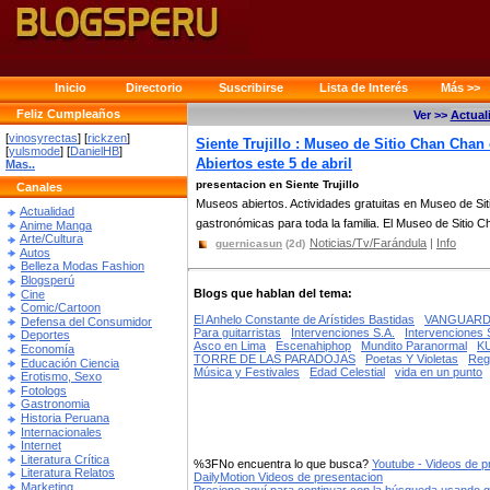
Inicio
Directorio
Suscribirse
Lista de Interés
Más >>
Feliz Cumpleaños
Ver >>
Actual
[
vinosyrectas
] [
rickzen
]
Siente Trujillo : Museo de Sitio Chan Chan
[
yulsmode
] [
DanielHB
]
Abiertos este 5 de abril
Mas..
presentacion en Siente Trujillo
Canales
Museos abiertos. Actividades gratuitas en Museo de Siti
Actualidad
gastronómicas para toda la familia. El Museo de Sitio Ch
Anime Manga
Arte/Cultura
Noticias/Tv/Farándula
|
Info
guernicasun
(2d)
Autos
Belleza Modas Fashion
Blogsperú
Blogs que hablan del tema:
Cine
Comic/Cartoon
El Anhelo Constante de Arístides Bastidas
VANGUARDIA
Defensa del Consumidor
Para guitarristas
Intervenciones S.A.
Intervenciones 
Deportes
Asco en Lima
Escenahiphop
Mundito Paranormal
K
Economía
TORRE DE LAS PARADOJAS
Poetas Y Violetas
Reg
Educación Ciencia
Música y Festivales
Edad Celestial
vida en un punto
Erotismo, Sexo
Fotologs
Gastronomia
Historia Peruana
Internacionales
Internet
Literatura Crítica
%3FNo encuentra lo que busca?
Youtube - Videos de p
Literatura Relatos
DailyMotion Videos de presentacion
Marketing