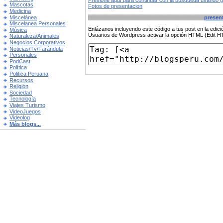
Presione aquí para continuar con la búsqueda usando 
Mascotas
Fotos de presentacion
Medicina
Miscelánea
presen
Miscelanea Personales
Enlázanos incluyendo este código a tus post en la edi
Música
Usuarios de Wordpress activar la opción HTML (Edit 
Naturaleza/Animales
Negocios Corporativos
Noticias/Tv/Farándula
Personales
PodCast
Política
Politica Peruana
Recursos
Religión
Sociedad
Tecnología
Viajes Turismo
VideoJuegos
Videolog
Más blogs...