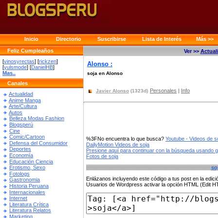
Inicio
Directorio
Suscribirse
Lista de Interés
Más >>
Feliz Cumpleaños
Ver >>
Actual
[
vinosyrectas
] [
rickzen
]
Alonso :
[
yulsmode
] [
DanielHB
]
Mas..
soja en Alonso
Canales
Personales
|
Info
Javier Alonso
(1323d)
Actualidad
Anime Manga
Arte/Cultura
Autos
Belleza Modas Fashion
Blogsperú
Cine
Comic/Cartoon
%3FNo encuentra lo que busca?
Youtube - Videos de s
Defensa del Consumidor
DailyMotion Videos de soja
Deportes
Presione aquí para continuar con la búsqueda usando 
Economía
Fotos de soja
Educación Ciencia
so
Erotismo, Sexo
Fotologs
Enlázanos incluyendo este código a tus post en la edi
Gastronomia
Usuarios de Wordpress activar la opción HTML (Edit 
Historia Peruana
Internacionales
Internet
Literatura Crítica
Literatura Relatos
Marketing