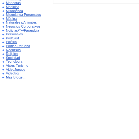
Mascotas
Medicina
Miscelánea
Miscelanea Personales
Música
Naturaleza/Animales
Negocios Corporativos
Noticias/Tv/Farándula
Personales
PodCast
Política
Politica Peruana
Recursos
Religión
Sociedad
Tecnología
Viajes Turismo
VideoJuegos
Videolog
Más blogs...