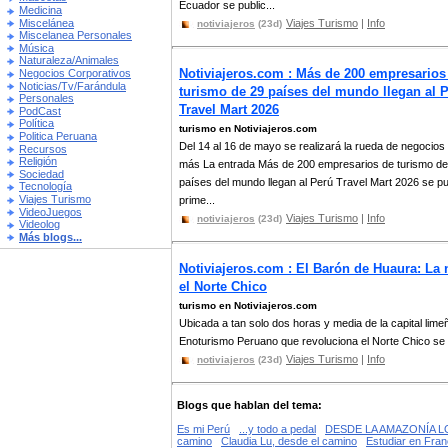
Ecuador se public...
Medicina
Miscelánea
Viajes Turismo
|
Info
notiviajeros
(23d)
Miscelanea Personales
Música
Naturaleza/Animales
Notiviajeros.com : Más de 200 empresarios
Negocios Corporativos
Noticias/Tv/Farándula
turismo de 29 países del mundo llegan al 
Personales
Travel Mart 2026
PodCast
Política
turismo en Notiviajeros.com
Politica Peruana
Del 14 al 16 de mayo se realizará la rueda de negocios
Recursos
Religión
más La entrada Más de 200 empresarios de turismo de
Sociedad
países del mundo llegan al Perú Travel Mart 2026 se pu
Tecnología
Viajes Turismo
prime...
VideoJuegos
Viajes Turismo
|
Info
notiviajeros
(23d)
Videolog
Más blogs...
Notiviajeros.com : El Barón de Huaura: La
el Norte Chico
turismo en Notiviajeros.com
Ubicada a tan solo dos horas y media de la capital li
Enoturismo Peruano que revoluciona el Norte Chico se pu
Viajes Turismo
|
Info
notiviajeros
(23d)
Blogs que hablan del tema:
Es mi Perú
...y todo a pedal
DESDE LA AMAZONÍA 
camino
Claudia Lu, desde el camino
Estudiar en Franc