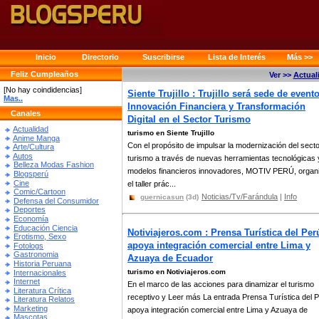
Inicio
Directorio
Suscribirse
Lista de Interés
Más >>
Feliz Cumpleaños
Ver >>
Actual
[No hay coindidencias]
Siente Trujillo : Trujillo será sede de event
Mas..
Innovación Financiera y Transformación
Canales
Digital en el Sector Turismo
Actualidad
turismo en Siente Trujillo
Anime Manga
Con el propósito de impulsar la modernización del sect
Arte/Cultura
Autos
turismo a través de nuevas herramientas tecnológicas 
Belleza Modas Fashion
modelos financieros innovadores, MOTIV PERÚ, organ
Blogsperú
Cine
el taller prác...
Comic/Cartoon
Noticias/Tv/Farándula
|
Info
guernicasun
(3d)
Defensa del Consumidor
Deportes
Economía
Educación Ciencia
Notiviajeros.com : Prensa Turística del Per
Erotismo, Sexo
apoya integración comercial entre Lima y
Fotologs
Gastronomia
Azuaya de Ecuador
Historia Peruana
turismo en Notiviajeros.com
Internacionales
Internet
En el marco de las acciones para dinamizar el turismo
Literatura Crítica
receptivo y Leer más La entrada Prensa Turística del 
Literatura Relatos
Marketing
apoya integración comercial entre Lima y Azuaya de
Mascotas