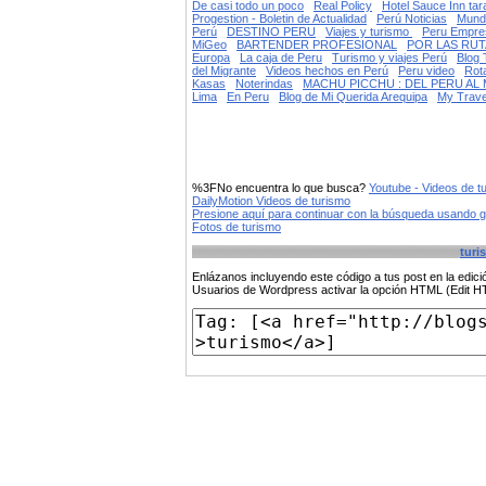
De casi todo un poco
Real Policy
Hotel Sauce Inn tar
Progestion - Boletin de Actualidad
Perú Noticias
Mund
Perú
DESTINO PERU
Viajes y turismo
Peru Empre
MiGeo
BARTENDER PROFESIONAL
POR LAS RUT
Europa
La caja de Peru
Turismo y viajes Perú
Blog 
del Migrante
Videos hechos en Perú
Peru video
Rot
Kasas
Noterindas
MACHU PICCHU : DEL PERU AL
Lima
En Peru
Blog de Mi Querida Arequipa
My Trave
%3FNo encuentra lo que busca?
Youtube - Videos de t
DailyMotion Videos de turismo
Presione aquí para continuar con la búsqueda usando 
Fotos de turismo
turi
Enlázanos incluyendo este código a tus post en la edi
Usuarios de Wordpress activar la opción HTML (Edit 