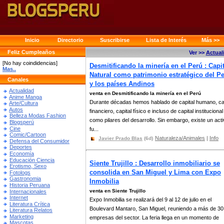
Inicio
Directorio
Suscribirse
Lista de Interés
Más >>
Feliz Cumpleaños
Ver >>
Actual
[No hay coindidencias]
Desmitificando la minería en el Perú : Capit
Mas..
Natural como patrimonio estratégico del P
Canales
y los países Andinos
Actualidad
venta en Desmitificando la minería en el Perú
Anime Manga
Durante décadas hemos hablado de capital humano, cap
Arte/Cultura
Autos
financiero, capital físico e incluso de capital institucional
Belleza Modas Fashion
como pilares del desarrollo. Sin embargo, existe un act
Blogsperú
Cine
fu...
Comic/Cartoon
Naturaleza/Animales
|
Info
Javier Prado Blas
(6d)
Defensa del Consumidor
Deportes
Economía
Educación Ciencia
Siente Trujillo : Desarrollo inmobiliario se
Erotismo, Sexo
consolida en San Miguel y Lima con Expo
Fotologs
Gastronomia
Inmobilia
Historia Peruana
venta en Siente Trujillo
Internacionales
Internet
Expo Inmobilia se realizará del 9 al 12 de julio en el
Literatura Crítica
Boulevard Mantaro, San Miguel, reuniendo a más de 30
Literatura Relatos
Marketing
empresas del sector. La feria llega en un momento de
Mascotas