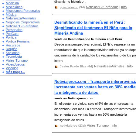
dinamismo histórico...
Medicina
Miscelánea
Noticias/Tv/Farándula
|
Info
guernicasun
(3d)
Miscelanea Personales
Música
Naturaleza/Animales
Desmitificando la minería en el Perú :
Negocios Corporativos
Noticias/Tv/Farándula
Significado del fenómeno El Niño para la
Personales
Minería Andina
PodCast
Política
venta en Desmitificando la minería en el Perú
Politica Peruana
Desde una perspectiva regional, El Niño representa un
Recursos
Religión
recordatorio de que la competitividad minera ya no de
Sociedad
únicamente de la calidad de los yacimientos o de los pr
Tecnología
Viajes Turismo
intern...
VideoJuegos
Naturaleza/Animales
|
Info
Javier Prado Blas
(6d)
Videolog
Más blogs...
Notiviajeros.com : Transporte interprovinci
incrementa sus ventas hasta en 30% media
la inteligencia de datos
venta en Notiviajeros.com
En el sector servicios, solo el 9% de las empresas ha
alcanzado Leer más La entrada Transporte interprovinc
incrementa sus ventas hasta en 30% mediante la
inteligencia de datos ...
Viajes Turismo
|
Info
notiviajeros
(23d)