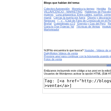
Blogs que hablan del tema:
Colectivo Autogestión
Monetiza tu tiempo
Heridita
Re
VILLAVICENCIO - MARKETING
Hablemos de Psicolog
mujeres
Luna antagonica: Entre cables, sueños, cemen
mamá
Cierras la puerta por fuera
Diseno y decoracio
Negocios
(¯`v´¯)Club de Fans de Crepúsculo en el Pe
Breñal
Golpedegato v2.0
Energía y Gas del Perú
Re
Gana lo Que Quieras Ya!
Técnicas de Ventas
institut
Marketeador
%3FNo encuentra lo que busca?
Youtube - Videos de v
DailyMotion Videos de venta
Presione aquí para continuar con la búsqueda usando 
Fotos de venta
ven
Enlázanos incluyendo este código a tus post en la edi
Usuarios de Wordpress activar la opción HTML (Edit 