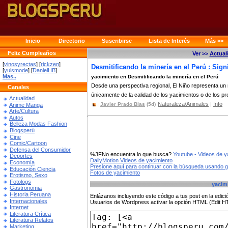
Inicio
Directorio
Suscribirse
Lista de Interés
Más >>
Feliz Cumpleaños
Ver >>
Actual
[
vinosyrectas
] [
rickzen
]
Desmitificando la minería en el Perú : Sig
[
yulsmode
] [
DanielHB
]
Mas..
yacimiento en Desmitificando la minería en el Perú
Desde una perspectiva regional, El Niño representa un 
Canales
únicamente de la calidad de los yacimientos o de los pre
Actualidad
Naturaleza/Animales
|
Info
Javier Prado Blas
(5d)
Anime Manga
Arte/Cultura
Autos
Belleza Modas Fashion
Blogsperú
Cine
Comic/Cartoon
Defensa del Consumidor
%3FNo encuentra lo que busca?
Youtube - Videos de y
Deportes
DailyMotion Videos de yacimiento
Economía
Presione aquí para continuar con la búsqueda usando 
Educación Ciencia
Fotos de yacimiento
Erotismo, Sexo
Fotologs
yacim
Gastronomia
Historia Peruana
Enlázanos incluyendo este código a tus post en la edi
Internacionales
Usuarios de Wordpress activar la opción HTML (Edit 
Internet
Literatura Crítica
Literatura Relatos
Marketing