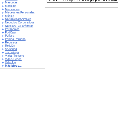
Mascotas
Medicina
Miscelánea
Miscelanea Personales
Música
Naturaleza/Animales
Negocios Corporativos
Noticias/Tv/Farándula
Personales
PodCast
Política
Politica Peruana
Recursos
Religión
Sociedad
Tecnología
Viajes Turismo
VideoJuegos
Videolog
Más blogs...