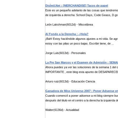
Disímil.Net : [MERCHANDISE] Tacos de papel
Este es un pequeño adelanto de las cosas que tendremos
de izquierda a derecha: School Days, Code Geass, D.gr
León Lakshman(6012d) - Miscelánea
Al Fondo a la Derecha : ¿Hola?
¡Bah! Estoy haciéndole algunos ajustes a mi vida. Se agra
estoy con las pilas un poco bajas. Escribir tiene, de ...
Jorge Luis(6013d) - Personales
La Pre San Marcos y el Examen de Admisión : SEMANA
Ahora puedes ya ver las soluciones de la semana 1 del cicl
IMPORTANTE , este blog esta apunto de DESAPARECER 
Arturo ruiz(6013d) - Educación Ciencia
Ganadora de Miss Universo 2007 : Poner Adsense e
Cuando comencé a poner adsense a mi blog siempre busc
después del titulo en el centro a la derecha la izquierda de
Walter(6136d) - Actualidad