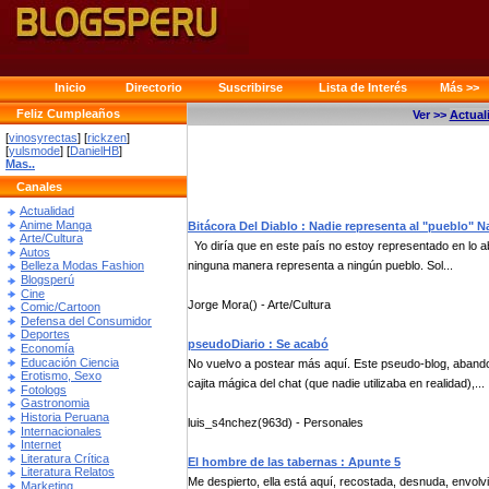
Inicio
Directorio
Suscribirse
Lista de Interés
Más >>
Feliz Cumpleaños
Ver >>
Actual
[
vinosyrectas
] [
rickzen
]
[
yulsmode
] [
DanielHB
]
Mas..
Canales
Actualidad
Anime Manga
Bitácora Del Diablo : Nadie representa al "pueblo" 
Arte/Cultura
Yo diría que en este país no estoy representado en lo ab
Autos
ninguna manera representa a ningún pueblo. Sol...
Belleza Modas Fashion
Blogsperú
Cine
Jorge Mora() - Arte/Cultura
Comic/Cartoon
Defensa del Consumidor
Deportes
pseudoDiario : Se acabó
Economía
Educación Ciencia
No vuelvo a postear más aquí. Este pseudo-blog, abandon
Erotismo, Sexo
cajita mágica del chat (que nadie utilizaba en realidad),...
Fotologs
Gastronomia
Historia Peruana
luis_s4nchez(963d) - Personales
Internacionales
Internet
Literatura Crítica
El hombre de las tabernas : Apunte 5
Literatura Relatos
Me despierto, ella está aquí, recostada, desnuda, envo
Marketing