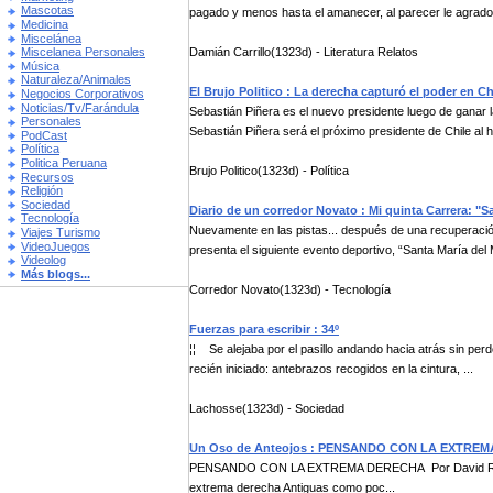
Mascotas
pagado y menos hasta el amanecer, al parecer le agrado
Medicina
Miscelánea
Damián Carrillo(1323d) - Literatura Relatos
Miscelanea Personales
Música
Naturaleza/Animales
El Brujo Politico : La derecha capturó el poder en Ch
Negocios Corporativos
Noticias/Tv/Farándula
Sebastián Piñera es el nuevo presidente luego de ganar la
Personales
Sebastián Piñera será el próximo presidente de Chile al h.
PodCast
Política
Politica Peruana
Brujo Politico(1323d) - Política
Recursos
Religión
Sociedad
Diario de un corredor Novato : Mi quinta Carrera: "S
Tecnología
Nuevamente en las pistas... después de una recuperación
Viajes Turismo
VideoJuegos
presenta el siguiente evento deportivo, “Santa María del 
Videolog
Más blogs...
Corredor Novato(1323d) - Tecnología
Fuerzas para escribir : 34º
¦¦ Se alejaba por el pasillo andando hacia atrás sin pe
recién iniciado: antebrazos recogidos en la cintura, ...
Lachosse(1323d) - Sociedad
Un Oso de Anteojos : PENSANDO CON LA EXTRE
PENSANDO CON LA EXTREMA DERECHA Por David Roca Basa
extrema derecha Antiguas como poc...