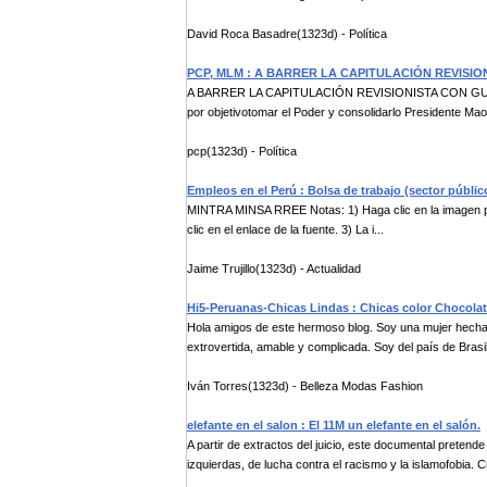
David Roca Basadre(1323d) - Política
PCP, MLM : A BARRER LA CAPITULACIÓN REVISI
A BARRER LA CAPITULACIÓN REVISIONISTA CON GUERRA
por objetivotomar el Poder y consolidarlo Presidente Mao 
pcp(1323d) - Política
Empleos en el Perú : Bolsa de trabajo (sector públic
MINTRA MINSA RREE Notas: 1) Haga clic en la imagen par
clic en el enlace de la fuente. 3) La i...
Jaime Trujillo(1323d) - Actualidad
Hi5-Peruanas-Chicas Lindas : Chicas color Chocolat
Hola amigos de este hermoso blog. Soy una mujer hecha y 
extrovertida, amable y complicada. Soy del país de Brasil 
Iván Torres(1323d) - Belleza Modas Fashion
elefante en el salon : El 11M un elefante en el salón.
A partir de extractos del juicio, este documental pretend
izquierdas, de lucha contra el racismo y la islamofobia. Cri