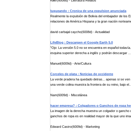
Killer(6008d) - Literatura Relatos
luqueando : Cronica de una expulsion anunciada
Realmente la expulsión de Bolivia del embajador de los E
relaciones de América Hispana y la gran nación norteame
david carbajal caycho(6008d) - Actualidad
LifeBlog : Descargen el Google Earth 5.0
"Ojo: La versión 5.0 no se encuentra en español todavía. 
esquina superior derecha a inglés y podrán descargar ...
Manuel(6009d) - Arte/Cultura
Corceles de plata : Noticias de occidente
La verde pradera ha quedado detras... apenas si se ven 
una verde colina muestra la frontera de su reino, bajo el..
Nam(6009d) - Miscelánea
hacer empresa? : Colgadores o Ganchos de ropa hec
La imagen de la derecha muestra un colgador o gancho d
ganchos de ropa es en realidad mayor de la que uno imag
Edward Castro(6009d) - Marketing