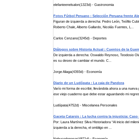
elefanteenelsalon(1323d) - Gastronomia
Fotos Fútbol Peruano : Selección Peruana frente Al
Figuran de izquierda a derecha: Pedro León, Teófilo Cubil
Roberto Chale, Alberto Gallardo, Nicolás Fuentes, L...
Carlos Cenzano(3245d) - Deportes
Diálogos sobre Historia Actual : Cuentos de la Guer
De izquierda a derecha: Oswaldo Reynoso, Teodosio Olar
es su deseo de cambiar el mundo. C...
Jorge Aliaga(4393d) - Economía
Diario de un Ludópata : La caja de Pandora
Varío mi forma de escribir, llevándola ahora a una nuev
ese viejo cuaderno que debe estar aguardando mi regres
Ludópata(4752d) - Miscelanea Personales
Gaceta Catarsis : La lucha contra la injusticia: Cas
Por: Laura Martínez Silva Historiadora “Al inicio del milen
izquierda a la derecha, el ombligo en ...
Nabucodonosor(4871d) - Economía