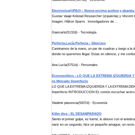
Electronica(UPAO) : Nueva enzima acelera y abarata
Gustav Vaaje-Kolstad Researcher (izquierda) y Vincent G
Imagen: Håkon Sparre . Investigadores de ...
Giancarlo(5132d) - Tecnología
Perfecta.Lucía.Perfecta : Silencios
Caminamos de la mano, un par de cuadras y luego a la d
donde no queremos llegar. Estas en silencio, y me confun
Ana Lucía(5751d) - Personales
Econopolitics : LO QUE LA EXTREMA IZQUIERDA 
es Mercado Imperfecto
LO QUE LA EXTREMA IZQUIERDA Y LA EXTREMA DEREC
Imperfecto INTRODUCCION Es común escuchar acerca d
Vladimir plasencia(5937d) - Economía
Killer dice : EL DESAMPARADO
Siento el primer golpe, es fuerte, lo detuve con el anteb
nariz en un segundo, hice un pequeño amague, un recto.