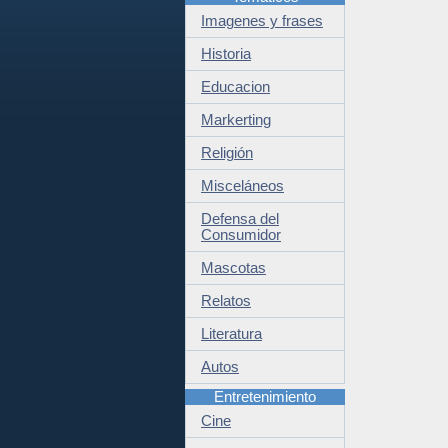
Imagenes y frases
Historia
Educacion
Markerting
Religión
Misceláneos
Defensa del
Consumidor
Mascotas
Relatos
Literatura
Autos
Entretenimiento
Cine