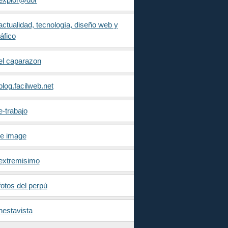
actualidad, tecnología, diseño web y
áfico
el caparazon
blog.facilweb.net
e-trabajo
je image
extremisimo
fotos del perpú
nestavista