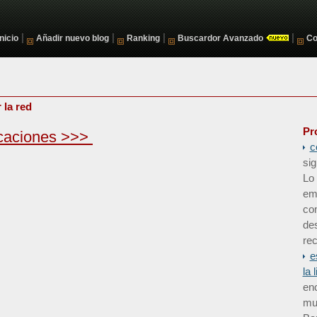
|
|
|
|
Inicio
Añadir nuevo blog
Ranking
Buscardor Avanzado
Co
 la red
Pr
caciones >>>
c
sig
Lo 
em
co
de
rec
e
la 
enc
mun