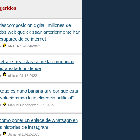
geridos
descomposición digital: millones de
tios web que existían anteriormente han
saparecido de internet
r
ARTURO el 2-6-2024
retratos realistas sobre la comunidad
egra estadounidense
r
oldie el 23-12-2022
¿qué es nano banana ai y por qué está
volucionando la inteligencia artificial?
r
Manuel Menendez el 3-9-2025
cómo poner un enlace de whatsapp en
s historias de instagram
r
Johan el 18-12-2023