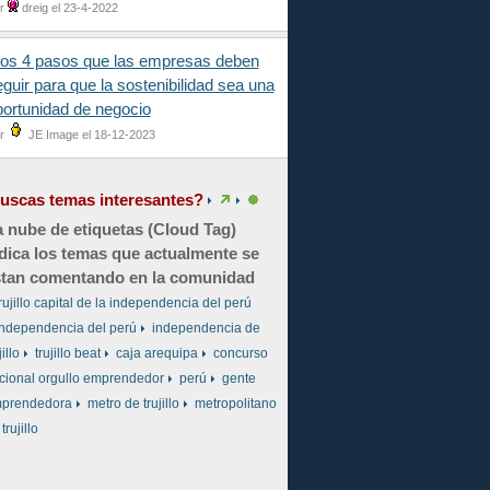
r
dreig el 23-4-2022
los 4 pasos que las empresas deben
guir para que la sostenibilidad sea una
portunidad de negocio
r
JE Image el 18-12-2023
uscas temas interesantes?
 nube de etiquetas (Cloud Tag)
dica los temas que actualmente se
tan comentando en la comunidad
rujillo capital de la independencia del perú
independencia del perú
independencia de
jillo
trujillo beat
caja arequipa
concurso
cional orgullo emprendedor
perú
gente
prendedora
metro de trujillo
metropolitano
trujillo