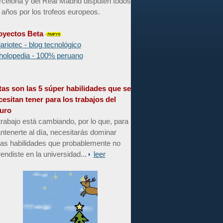
celona y del Real Madrid disputen todos
 años por los trofeos europeos.
oyectos Beta
iariotec - blog tecnológico
holopedia - 100% peruano
tas son las 5 súper habilidades que se
cesitan tener para los trabajos del
turo
trabajo está cambiando, por lo que, para
tenerte al día, necesitarás dominar
tas habilidades que probablemente no
endiste en la universidad...
leer