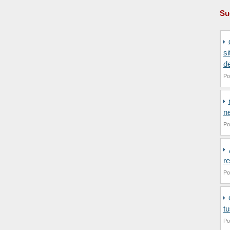
Su
si
de
Po
n
Po
re
Po
tu
Po