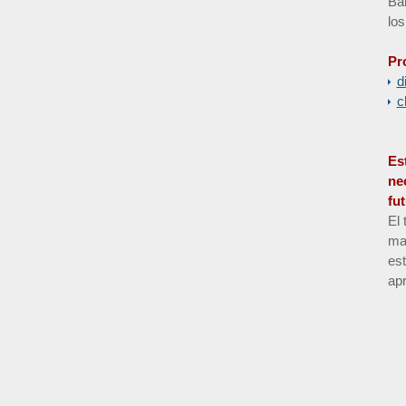
Bar
los
Pr
d
c
Es
ne
fu
El 
man
es
apr