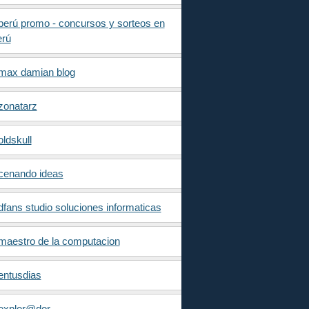
perú promo - concursos y sorteos en
erú
max damian blog
zonatarz
oldskull
cenando ideas
dfans studio soluciones informaticas
maestro de la computacion
entusdias
explor@dor