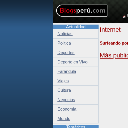
Actualidad
Internet
Noticias
Politica
Surfeando por
Deportes
Más publi
Deporte en Vivo
Farandula
Viajes
Cultura
Negocios
Economia
Mundo
Temáticos