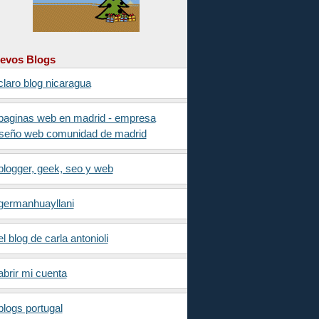
evos Blogs
claro blog nicaragua
paginas web en madrid - empresa
iseño web comunidad de madrid
blogger, geek, seo y web
germanhuayllani
el blog de carla antonioli
abrir mi cuenta
blogs portugal