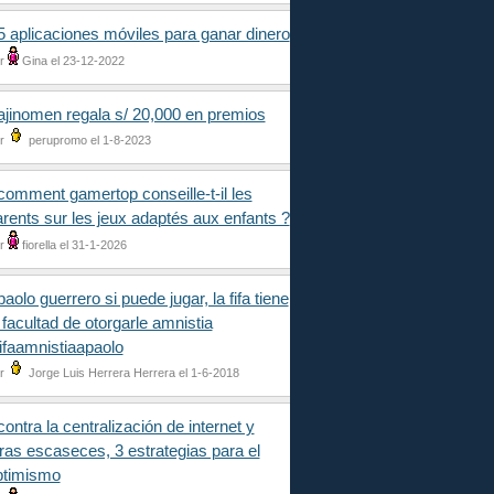
5 aplicaciones móviles para ganar dinero
r
Gina el 23-12-2022
ajinomen regala s/ 20,000 en premios
r
perupromo el 1-8-2023
comment gamertop conseille-t-il les
rents sur les jeux adaptés aux enfants ?
r
fiorella el 31-1-2026
paolo guerrero si puede jugar, la fifa tiene
 facultad de otorgarle amnistia
ifaamnistiaapaolo
r
Jorge Luis Herrera Herrera el 1-6-2018
contra la centralización de internet y
ras escaseces, 3 estrategias para el
ptimismo