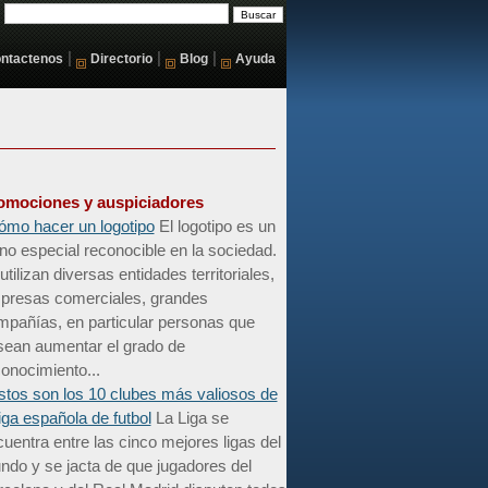
|
|
|
ntactenos
Directorio
Blog
Ayuda
omociones y auspiciadores
ómo hacer un logotipo
El logotipo es un
no especial reconocible en la sociedad.
utilizan diversas entidades territoriales,
presas comerciales, grandes
mpañías, en particular personas que
sean aumentar el grado de
onocimiento...
stos son los 10 clubes más valiosos de
liga española de futbol
La Liga se
uentra entre las cinco mejores ligas del
do y se jacta de que jugadores del