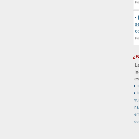
Po
se
o
Po
¿B
La
in
es
t
tru
na
em
de 