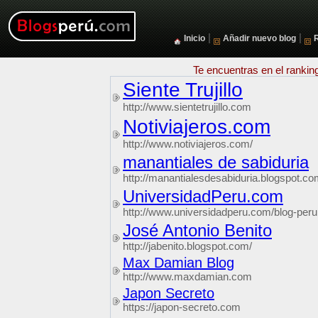
|
|
Inicio
Añadir nuevo blog
Te encuentras en el rankin
Siente Trujillo
http://www.sientetrujillo.com
Notiviajeros.com
http://www.notiviajeros.com/
manantiales de sabiduria
http://manantialesdesabiduria.blogspot.co
UniversidadPeru.com
http://www.universidadperu.com/blog-peru
José Antonio Benito
http://jabenito.blogspot.com/
Max Damian Blog
http://www.maxdamian.com
Japon Secreto
https://japon-secreto.com