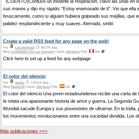
(CUENTO)Contuvo un instante la respiración, clavó las uñas en l
sus manos y dijo my rápido: “Estoy enamorado de ti”. Vio que ella 
bruscamente, como si alguien hubiera golpeado sus mejillas, que e
palidez resplandeciente y muy suaves. Aterrado, sintió
Create a valid RSS feed for any page on the web!
Por
LaColoredad
96776 dias.
Blog
La Rebelión De Los Insectos
Canal:
Literatura
Pais:
Ver:
Click here to set up a feed for any webpage
El color del silencio
Por
admin
130115 dias.
Blog
Ebooksid
Canal:
Literatura
Pais:
Ver:
El color del silencio Una joven estadounidense recibe una carta de 
le relata una apasionante historia de amor y guerra. La Segunda G
Mundial sacude Europa y sus posesiones de ultramar. En la India, p
los movimientos revolucionarios entre una sociedad dividida. Los d
Más publicaciones >>>