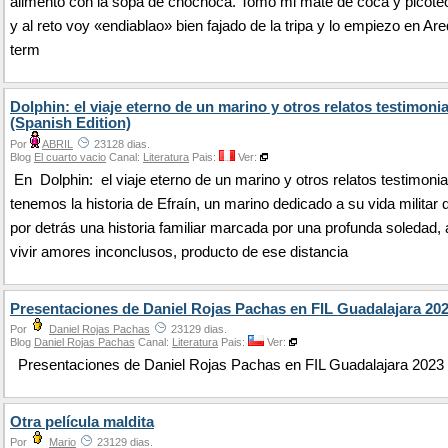
alimento con la sopa de chochoca. Tomo mi mate de coca y picoteo
y al reto voy «endiablao» bien fajado de la tripa y lo empiezo en Ar
term
Dolphin: el viaje eterno de un marino y otros relatos testimoni
(Spanish Edition)
Por
ABRIL
23128 dias.
Blog
El cuarto vacio
Canal:
Literatura
Pais:
Ver:
En Dolphin: el viaje eterno de un marino y otros relatos testimonia
tenemos la historia de Efraín, un marino dedicado a su vida militar 
por detrás una historia familiar marcada por una profunda soledad
vivir amores inconclusos, producto de ese distancia
Presentaciones de Daniel Rojas Pachas en FIL Guadalajara 20
Por
Daniel Rojas Pachas
23129 dias.
Blog
Daniel Rojas Pachas
Canal:
Literatura
Pais:
Ver:
Presentaciones de Daniel Rojas Pachas en FIL Guadalajara 2023
Otra película maldita
Por
Mario
23129 dias.