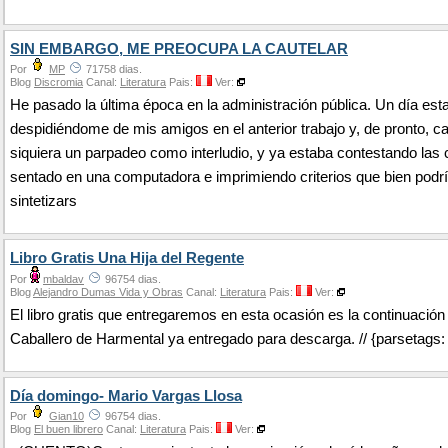
SIN EMBARGO, ME PREOCUPA LA CAUTELAR
Por
MP
71758 dias.
Blog
Discromia
Canal:
Literatura
Pais:
Ver:
He pasado la última época en la administración pública. Un día est
despidiéndome de mis amigos en el anterior trabajo y, de pronto, ca
siquiera un parpadeo como interludio, y ya estaba contestando las 
sentado en una computadora e imprimiendo criterios que bien podr
sintetizars
Libro Gratis Una Hija del Regente
Por
mbaldav
96754 dias.
Blog
Alejandro Dumas Vida y Obras
Canal:
Literatura
Pais:
Ver:
El libro gratis que entregaremos en esta ocasión es la continuación
Caballero de Harmental ya entregado para descarga. // {parsetags: 'ex
Día domingo- Mario Vargas Llosa
Por
Gian10
96754 dias.
Blog
El buen librero
Canal:
Literatura
Pais:
Ver: