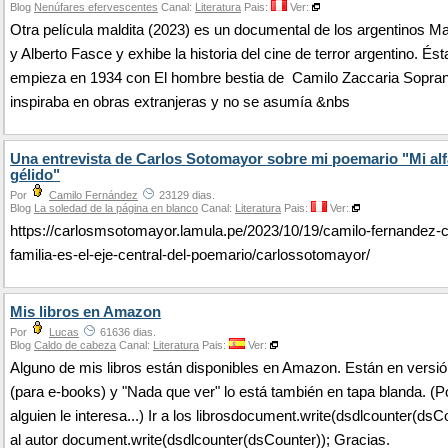
Blog
Nenúfares efervescentes
Canal:
Literatura
Pais:
Ver:
Otra película maldita (2023) es un documental de los argentinos Ma
y Alberto Fasce y exhibe la historia del cine de terror argentino. Ésta
empieza en 1934 con El hombre bestia de Camilo Zaccaria Soprani
inspiraba en obras extranjeras y no se asumía &nbs
Una entrevista de Carlos Sotomayor sobre mi poemario "Mi al
gélido"
Por
Camilo Fernández
23129 dias.
Blog
La soledad de la página en blanco
Canal:
Literatura
Pais:
Ver:
https://carlosmsotomayor.lamula.pe/2023/10/19/camilo-fernandez-
familia-es-el-eje-central-del-poemario/carlossotomayor/
Mis libros en Amazon
Por
Lucas
61636 dias.
Blog
Caldo de cabeza
Canal:
Literatura
Pais:
Ver:
Alguno de mis libros están disponibles en Amazon. Están en versió
(para e-books) y "Nada que ver" lo está también en tapa blanda. (Po
alguien le interesa...) Ir a los librosdocument.write(dsdlcounter(dsCo
al autor document.write(dsdlcounter(dsCounter)); Gracias.