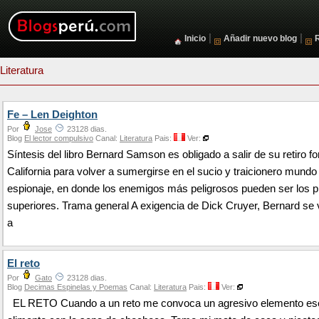
|
|
Inicio
Añadir nuevo blog
Literatura
Fe – Len Deighton
Por
Jose
23128 dias.
Blog
El lector compulsivo
Canal:
Literatura
Pais:
Ver:
Síntesis del libro Bernard Samson es obligado a salir de su retiro f
California para volver a sumergirse en el sucio y traicionero mundo
espionaje, en donde los enemigos más peligrosos pueden ser los p
superiores. Trama general A exigencia de Dick Cruyer, Bernard se 
a
El reto
Por
Gato
23128 dias.
Blog
Decimas Espinelas y Poemas
Canal:
Literatura
Pais:
Ver:
EL RETO Cuando a un reto me convoca un agresivo elemento es