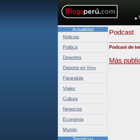
Actualidad
Podcast
Noticias
Politica
Podcast de te
Deportes
Más publi
Deporte en Vivo
Farandula
Viajes
Cultura
Negocios
Economia
Mundo
Temáticos