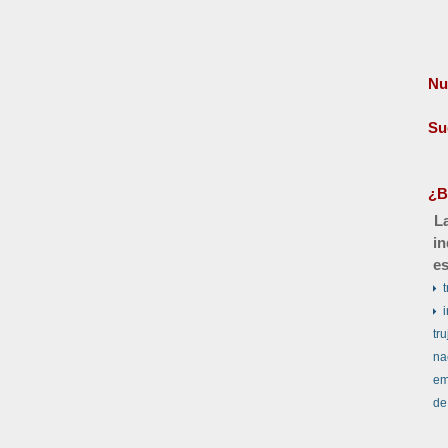
Nu
Su
¿B
La
in
es
t
tru
na
em
de 