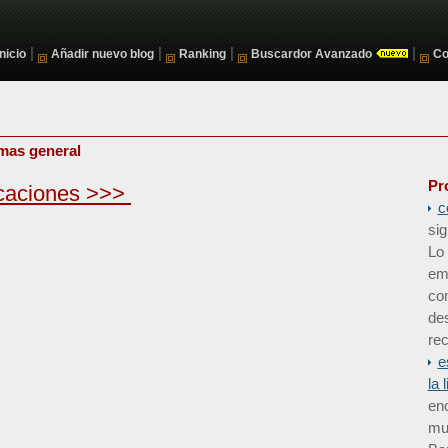
|
|
|
|
Inicio
Añadir nuevo blog
Ranking
Buscardor Avanzado
Co
mas general
Pr
caciones >>>
c
sig
Lo 
em
co
de
rec
e
la 
enc
mun