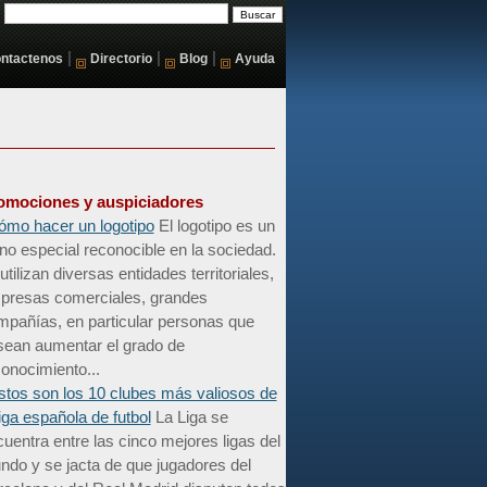
|
|
|
ntactenos
Directorio
Blog
Ayuda
omociones y auspiciadores
ómo hacer un logotipo
El logotipo es un
no especial reconocible en la sociedad.
utilizan diversas entidades territoriales,
presas comerciales, grandes
mpañías, en particular personas que
sean aumentar el grado de
onocimiento...
stos son los 10 clubes más valiosos de
liga española de futbol
La Liga se
uentra entre las cinco mejores ligas del
do y se jacta de que jugadores del