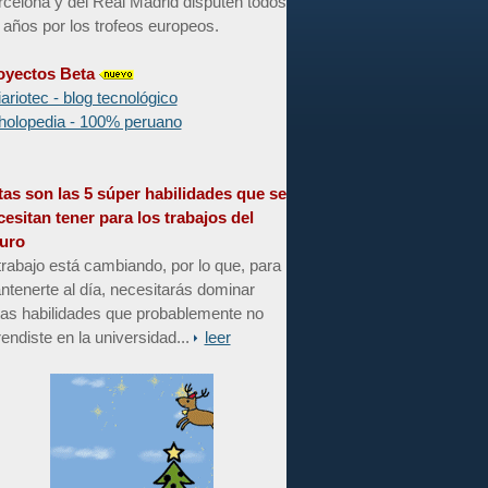
celona y del Real Madrid disputen todos
 años por los trofeos europeos.
oyectos Beta
iariotec - blog tecnológico
holopedia - 100% peruano
tas son las 5 súper habilidades que se
cesitan tener para los trabajos del
turo
trabajo está cambiando, por lo que, para
tenerte al día, necesitarás dominar
tas habilidades que probablemente no
endiste en la universidad...
leer