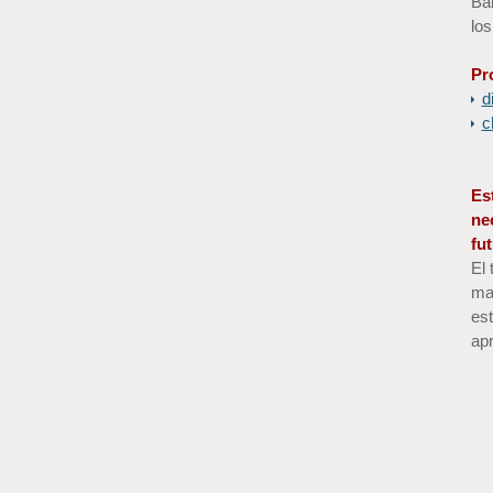
Bar
los
Pr
d
c
Es
ne
fu
El 
man
es
apr