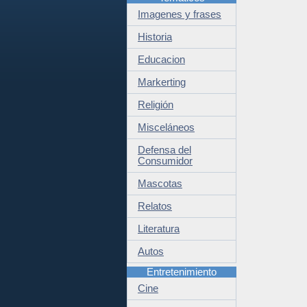
Imagenes y frases
Historia
Educacion
Markerting
Religión
Misceláneos
Defensa del
Consumidor
Mascotas
Relatos
Literatura
Autos
Entretenimiento
Cine