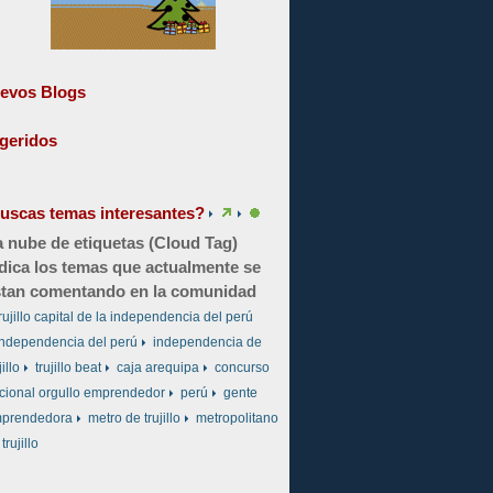
evos Blogs
geridos
uscas temas interesantes?
 nube de etiquetas (Cloud Tag)
dica los temas que actualmente se
tan comentando en la comunidad
rujillo capital de la independencia del perú
independencia del perú
independencia de
jillo
trujillo beat
caja arequipa
concurso
cional orgullo emprendedor
perú
gente
prendedora
metro de trujillo
metropolitano
trujillo