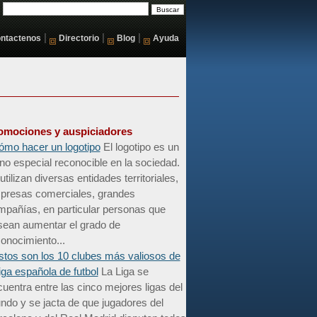
|
|
|
ntactenos
Directorio
Blog
Ayuda
omociones y auspiciadores
ómo hacer un logotipo
El logotipo es un
no especial reconocible en la sociedad.
utilizan diversas entidades territoriales,
presas comerciales, grandes
mpañías, en particular personas que
sean aumentar el grado de
onocimiento...
stos son los 10 clubes más valiosos de
liga española de futbol
La Liga se
uentra entre las cinco mejores ligas del
do y se jacta de que jugadores del