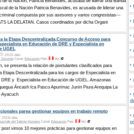
l de la Nación, Patricia Benavides, acusada de liderar una Banda
iscal de la Nación Patricia Benavides, es acusada de liderar una
criminal compuesta por sus asesores y varios congresistas---
S LA DELATAN. Casos coordinados por dicha Organi
 a la Etapa Descentralizada,Concurso de Acceso para
pecialista en Educación de DRE y Especialista en
de UGEL
23131 dias.
s Docente
Canal:
Educacion
Pais:
Ver:
n, se presenta la relación de postulantes clasificados para
 la Etapa Descentralizada para los cargos de Especialista en
e DRE y Especialista en Educación de UGEL. Amazonas
egua Áncash Ica Pasco Apurímac Junín Piura Arequipa La
o Ayacuch
d
icionales parea gestionar equipos en trabajo remoto
23131 dias.
pr
sarrollo del Talento Humano
Canal:
Educacion
Pais:
Ver:
r post vimos 10 mejores prácticas para gestionar equipos en