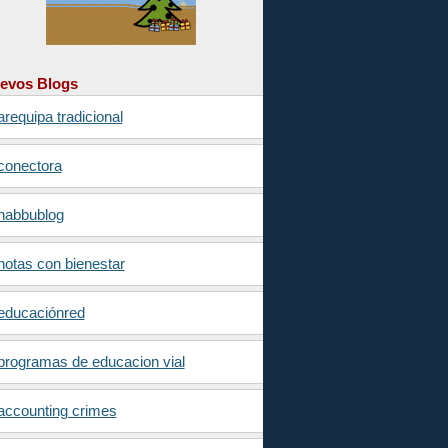
evos Blogs
arequipa tradicional
conectora
nabbublog
notas con bienestar
educaciónred
programas de educacion vial
accounting crimes