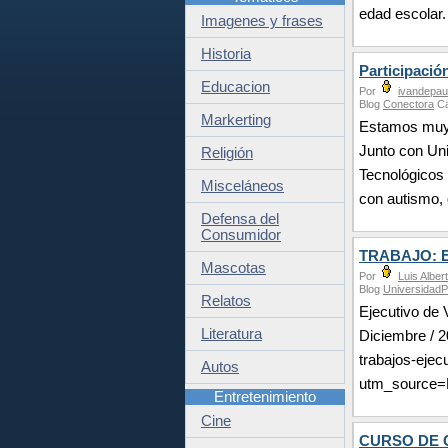
edad escolar.
Imagenes y frases
Historia
Participació
Educacion
Por
ivandepau
Blog
Conectora
Ca
Markerting
Estamos muy 
Junto con Uni
Religión
Tecnológicos 
Misceláneos
con autismo, 
Defensa del
Consumidor
TRABAJO: Ej
Mascotas
Por
Luis Alber
Blog
Universidad
Relatos
Ejecutivo de
Literatura
Diciembre / 2
trabajos-eje
Autos
utm_source
Entretenimiento
Cine
CURSO DE 