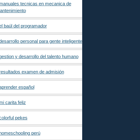
manuales tecnicas en mecanica de
antenimiento
el baúl del programador
desarrollo personal para gente inteligente
gestion y desarrollo del talento humano
resultados examen de admisión
aprender español
mi carita feliz
colorful pekes
homeschooling perú