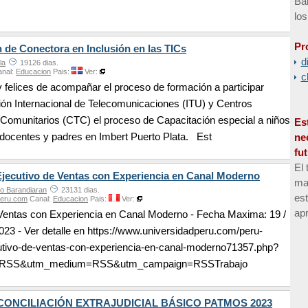
Bar
los
Pr
n de Conectora en Inclusión en las TICs
d
la
19126 dias.
nal:
Educacion
Pais:
Ver:
c
felices de acompañar el proceso de formación a participar
ón Internacional de Telecomunicaciones (ITU) y Centros
Comunitarios (CTC) el proceso de Capacitación especial a niños
Es
docentes y padres en Imbert Puerto Plata. Est
ne
fu
El 
ecutivo de Ventas con Experiencia en Canal Moderno
man
to Barandiaran
23131 dias.
es
Peru.com
Canal:
Educacion
Pais:
Ver:
apr
 Ventas con Experiencia en Canal Moderno - Fecha Maxima: 19 /
023 - Ver detalle en https://www.universidadperu.com/peru-
cutivo-de-ventas-con-experiencia-en-canal-moderno71357.php?
=RSS&utm_medium=RSS&utm_campaign=RSSTrabajo
CONCILIACIÓN EXTRAJUDICIAL BÁSICO PATMOS 2023