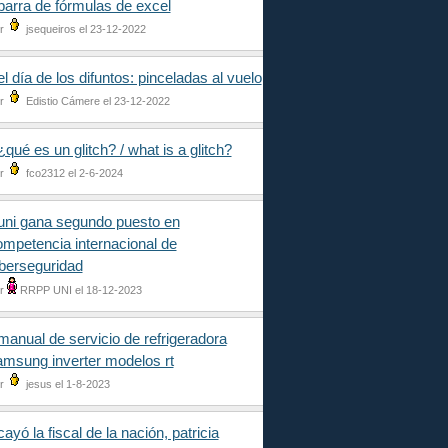
barra de fórmulas de excel
r
jsequeiros el 23-12-2022
el día de los difuntos: pinceladas al vuelo
r
Edistio Cámere el 23-12-2022
¿qué es un glitch? / what is a glitch?
r
fco2312 el 2-6-2024
uni gana segundo puesto en
ompetencia internacional de
iberseguridad
r
RRPP UNI el 18-12-2023
manual de servicio de refrigeradora
amsung inverter modelos rt
r
jesus el 1-8-2023
cayó la fiscal de la nación, patricia