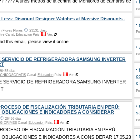
?? ???? A unos metros de la central de Monitoreo de cámaras de
Po
 Less: Discount Designer Watches at Massive Discounts -
n Flores Flores
23131 dias.
Po
stre
Canal:
Educacion
Pais:
Ver:
ead this email, please view it online
Po
 SERVICIO DE REFRIGERADORA SAMSUNG INVERTER
RT
6456 dias.
CNICOSGRATIS
Canal:
Educacion
Pais:
Ver:
c
 SERVICIO DE REFRIGERADORA SAMSUNG INVERTER
c
RT
Po
PROCESO DE FISCALIZACIÓN TRIBUTARIA EN PERÚ:
 OBLIGACIONES E INDICADORES A CONSIDERAR
s
26456 dias.
Po
G CRIMES
Canal:
Educacion
Pais:
Ver:
ROCESO DE FISCALIZACIÓN TRIBUTARIA EN PERÚ:
OBLIGACIONES E INDICADORES A CONSIDERAR 17.05.23