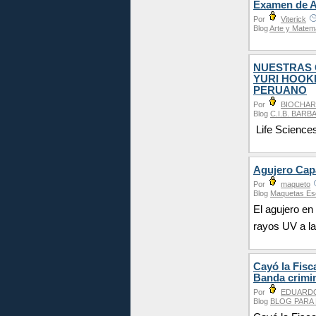
Examen de Ad
Por
Viterick
Blog
Arte y Matem
NUESTRAS 
YURI HOOK
PERUANO
Por
BIOCHAR
Blog
C.I.B. BAR
Life Science
Agujero Cap
Por
maqueto
Blog
Maquetas Es
El agujero en
rayos UV a la
Cayó la Fisc
Banda crimi
Por
EDUARD
Blog
BLOG PARA