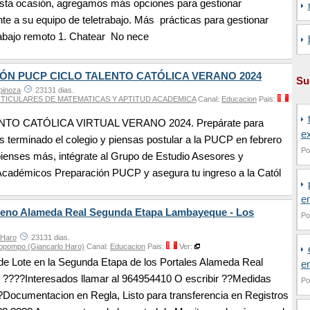
esta ocasión, agregamos más opciones para gestionar
 a su equipo de teletrabajo. Más prácticas para gestionar
rabajo remoto 1. Chatear No nece
ÓN PUCP CICLO TALENTO CATÓLICA VERANO 2024
Su
pinoza
23131 dias.
TICULARES DE MATEMATICAS Y APTITUD ACADEMICA
Canal:
Educacion
Pais:
NTO CATÓLICA VIRTUAL VERANO 2024. Prepárate para
e
s terminado el colegio y piensas postular a la PUCP en febrero
Po
ienses más, intégrate al Grupo de Estudio Asesores y
Académicos Preparación PUCP y asegura tu ingreso a la Catól
en
rreno Alameda Real Segunda Etapa Lambayeque - Los
Po
 Haro
23131 dias.
opompo (Giancarlo Haro)
Canal:
Educacion
Pais:
Ver:
 Lote en la Segunda Etapa de los Portales Alameda Real
e
????Interesados llamar al 964954410 O escribir ??Medidas
Po
Documentacion en Regla, Listo para transferencia en Registros