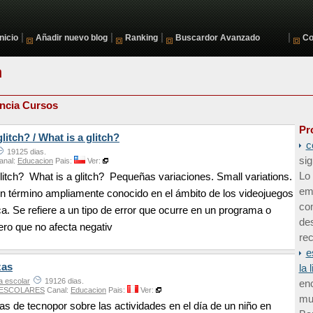
|
|
|
|
Inicio
Añadir nuevo blog
Ranking
Buscardor Avanzado
Co
n
ncia Cursos
Pr
itch? / What is a glitch?
c
19125 dias.
sig
anal:
Educacion
Pais:
Ver:
Lo 
itch? What is a glitch? Pequeñas variaciones. Small variations.
em
un término ampliamente conocido en el ámbito de los videojuegos
co
ica. Se refiere a un tipo de error que ocurre en un programa o
de
ero que no afecta negativ
rec
e
zas
la 
a escolar
19126 dias.
enc
ESCOLARES
Canal:
Educacion
Pais:
Ver:
mun
de tecnopor sobre las actividades en el día de un niño en