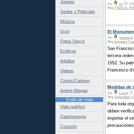
Juegos
Por
ce
231
Blog
TRAS EL P
Series y Peliculas
Música
Ocio
El Monument
Por
Yarabaya
Fotos Sexys
Blog
Arequipa Trad
San Francisco
Eróticos
tercera orden
Adultos
1552. Su pat
Francesco d’A
Videos
Comic/Cartoon
Medidas de s
Anime Manga
Por
Leo23
Blog
Seguridad y S
Estilo de Vida
Para toda org
Vida real(tm)
deben verific
Gastronomía
importar el v
precauciones 
Corazón