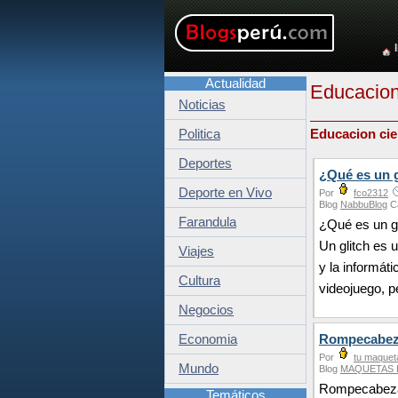
Actualidad
Educacio
Noticias
Politica
Educacion cie
Deportes
¿Qué es un gl
Deporte en Vivo
Por
fco2312
Blog
NabbuBlog
C
Farandula
¿Qué es un gl
Un glitch es 
Viajes
y la informát
Cultura
videojuego, p
Negocios
Economia
Rompecabe
Por
tu maquet
Mundo
Blog
MAQUETAS 
Rompecabezas 
Temáticos