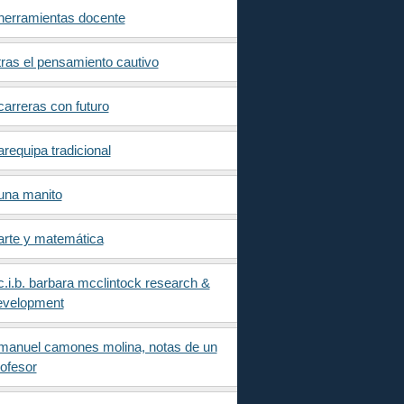
herramientas docente
tras el pensamiento cautivo
carreras con futuro
arequipa tradicional
una manito
arte y matemática
c.i.b. barbara mcclintock research &
evelopment
manuel camones molina, notas de un
ofesor