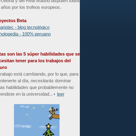
celona y del Real Madrid disputen todos
 años por los trofeos europeos.
oyectos Beta
iariotec - blog tecnológico
holopedia - 100% peruano
tas son las 5 súper habilidades que se
cesitan tener para los trabajos del
turo
trabajo está cambiando, por lo que, para
tenerte al día, necesitarás dominar
tas habilidades que probablemente no
endiste en la universidad...
leer