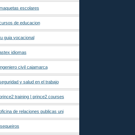
maquetas escolares
cursos de educacion
tu guia vocacional
astex idiomas
ingeniero civil cajamarca
seguridad y salud en el trabajo
prince2 training | prince2 courses
oficina de relaciones publicas uni
jsequeiros