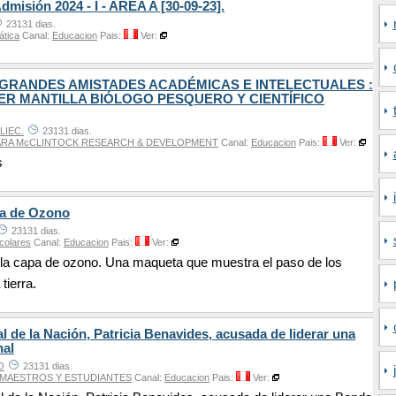
misión 2024 - I - AREA A [30-09-23].
23131 dias.
ática
Canal:
Educacion
Pais:
Ver:
GRANDES AMISTADES ACADÉMICAS E INTELECTUALES :
ER MANTILLA BIÓLOGO PESQUERO Y CIENTÍFICO
LIEC.
23131 dias.
BARA McCLINTOCK RESEARCH & DEVELOPMENT
Canal:
Educacion
Pais:
Ver:
s
a de Ozono
23131 dias.
colares
Canal:
Educacion
Pais:
Ver:
 la capa de ozono. Una maqueta que muestra el paso de los
 tierra.
al de la Nación, Patricia Benavides, acusada de liderar una
nal
O
23131 dias.
 MAESTROS Y ESTUDIANTES
Canal:
Educacion
Pais:
Ver: