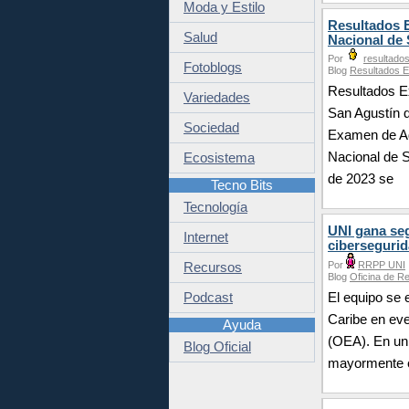
Moda y Estilo
Resultados 
Salud
Nacional de 
Por
resultado
Fotoblogs
Blog
Resultados 
Resultados E
Variedades
San Agustín 
Sociedad
Examen de A
Nacional de 
Ecosistema
de 2023 se
Tecno Bits
Tecnología
UNI gana se
Internet
ciberseguri
Por
RRPP UNI
Recursos
Blog
Oficina de R
Podcast
El equipo se 
Caribe en ev
Ayuda
(OEA). En un 
Blog Oficial
mayormente en