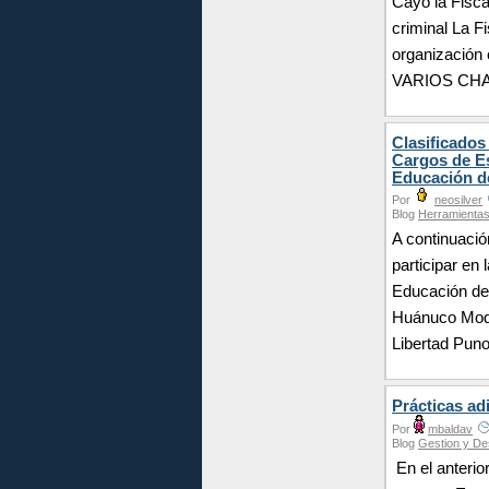
Cayó la Fisca
criminal La F
organización 
VARIOS CHAT
Clasificados
Cargos de Es
Educación 
Por
neosilver
Blog
Herramienta
A continuació
participar en
Educación d
Huánuco Moqu
Libertad Pun
Prácticas ad
Por
mbaldav
Blog
Gestion y De
En el anterio