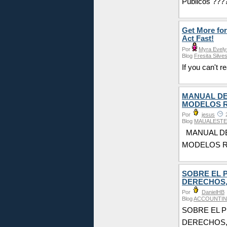
Públicos ???
Get More for
Act Fast!
Por
Myra Evely
Blog
Fresita Silve
If you can't r
MANUAL DE
MODELOS 
Por
jesus
2
Blog
MAUALESTE
MANUAL DE
MODELOS 
SOBRE EL 
DERECHOS,
Por
DanielHB
Blog
ACCOUNTIN
SOBRE EL P
DERECHOS, 