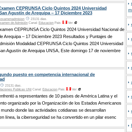
Examen CEPRUNSA Ciclo Quintos 2024 Universidad
m
San Agustín de Arequipa – 17 Diciembre 2023
sexamenadmision
23131 dias.
Examen de Admisión
Canal:
Educacion
Pais:
Ver:
xamen CEPRUNSA Ciclo Quintos 2024 Universidad Nacional de
de Arequipa – 17 Diciembre 2023 Resultados y Puntajes de
dmisión Modalidad CEPRUNSA Ciclo Quintos 2024 Universidad
San Agustín de Arequipa UNSA, Este domingo 17 de noviembre
gundo puesto en competencia internacional de
dad
23131 dias.
elaciones Publicas UNI
Canal:
Educacion
Pais:
Ver:
enfrentó a representantes de 10 países de América Latina y el
ento organizado por la Organización de los Estados Americanos
mundo donde las actividades cotidianas se desarrollan
 línea, la ciberseguridad se ha convertido en un pilar esenc