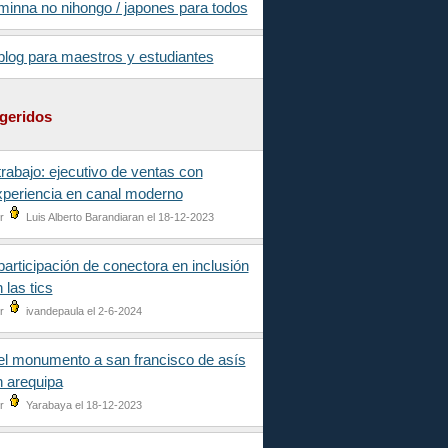
minna no nihongo / japones para todos
blog para maestros y estudiantes
geridos
trabajo: ejecutivo de ventas con
xperiencia en canal moderno
r
Luis Alberto Barandiaran el 18-12-2023
participación de conectora en inclusión
 las tics
r
ivandepaula el 2-6-2024
el monumento a san francisco de asís
n arequipa
r
Yarabaya el 18-12-2023