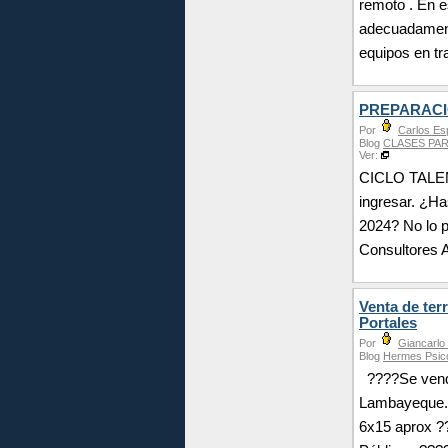
remoto . En 
adecuadamente
equipos en t
PREPARACI
Por
Carlos Es
Blog
CLASES PAR
Ver:
CICLO TALE
ingresar. ¿Ha
2024? No lo p
Consultores 
Venta de te
Portales
Por
Giancarlo
Blog
Hermes Psic
????Se vende
Lambayeque. 
6x15 aprox ??