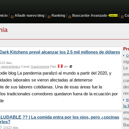
|
|
|
|
Inicio
Añadir nuevo blog
Ranking
Buscardor Avanzado
Co
mía
Pr
 Dark Kitchens prevé alcanzar los 2,5 mil millones de dólares
c
sig
122 dias.
 gastronómico
Canal:
Gastronomía
Pais:
Ver:
Lo 
die blog La pandemia paralizó al mundo a partir del 2020, y
em
dades laborales se vieron afectadas al detenerse
co
te de sus labores cotidianas. Una de esas áreas fue la
de
rec
los tradicionales comedores quedaron fuera de la ecuación por
e
de
la 
enc
DABLE ?? | La comida entra por los ojos, pero ¿cocinas
mun
rlos?
Bar
23122 dias.