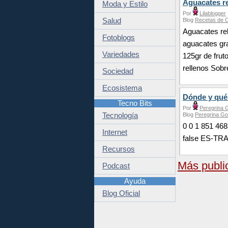
Aguacates r
Moda y Estilo
Por
Lilablogger
Salud
Blog
Recetas de 
Aguacates rel
Fotoblogs
aguacates gra
Variedades
125gr de frut
rellenos Sobr
Sociedad
Ecosistema
Dónde y qué
Tecno Bits
Por
Peregrina 
Tecnología
Blog
Peregrina G
0 0 1 851 468
Internet
false ES-TR
Recursos
Más publi
Podcast
Ayuda
Blog Oficial