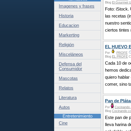
Blog
El Gourmet 
Imagenes y frases
Foto: iStock.
Historia
las recetas (
nuestro senti
Educacion
ciertos tintes
Markerting
Religión
EL HUEVO 
Por
PROFE
Misceláneos
Blog
EL PROFE
C
Cada 10 de oc
Defensa del
Consumidor
hemos dedica
quiero hablar
Mascotas
comer, sino t
Relatos
Literatura
Pan de Plát
Autos
Por
Cocinando
Blog
Cocinando c
Entretenimiento
Este pan de 
Cine
lleva harina 