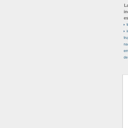
La
in
es
t
tru
na
em
de 