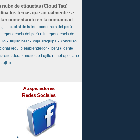
 nube de etiquetas (Cloud Tag)
dica los temas que actualmente se
tan comentando en la comunidad
rujillo capital de la independencia del perú
independencia del perú
independencia de
jillo
trujillo beat
caja arequipa
concurso
cional orgullo emprendedor
perú
gente
prendedora
metro de trujillo
metropolitano
trujillo
Auspiciadores
Redes Sociales