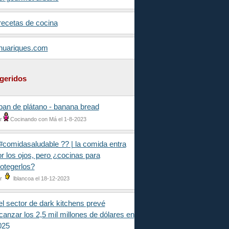
recetas de cocina
huariques.com
geridos
pan de plátano - banana bread
r
Cocinando con Má el 1-8-2023
#comidasaludable ?? | la comida entra
r los ojos, pero ¿cocinas para
otegerlos?
r
lblancoa el 18-12-2023
el sector de dark kitchens prevé
canzar los 2,5 mil millones de dólares en
025