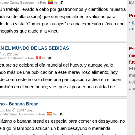
los
Urbano
Canal:
Gastronomía
Pais:
Ver:
 Un trabajo llevado a cabo por gastrónomos y científicos muestra
Pr
incluso de alta cocina) que son especialmente valiosas para
d
do de la vista “Comer por los ojos” es una expresión clásica con
c
 negativos que alude a la vincul
EN EL MUNDO DE LAS BEBIDAS
Es
23122 dias.
ne
anal:
Gastronomía
Pais:
Ver:
fu
tubre se celebra el día mundial del huevo, y aunque ya le
El 
do más de una publicación a este maravilloso alimento, hoy
man
 de como este no solo tiene una participación activa en el buen
es
ambién en el buen beber; y es que al poseer una calidad de
apr
ano - Banana Bread
 con Má
26447 dias.
on Má
Canal:
Gastronomía
Pais:
Ver:
plátano o banana bread es especial para comer en desayuno, no
de trigo ni tampoco azúcar, un buen desayuno o merienda