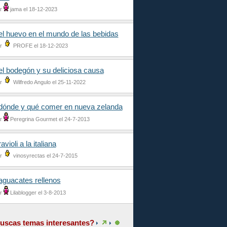
r
jama el 18-12-2023
el huevo en el mundo de las bebidas
r
PROFE el 18-12-2023
el bodegón y su deliciosa causa
r
Wilfredo Angulo el 25-11-2022
dónde y qué comer en nueva zelanda
r
Peregrina Gourmet el 24-7-2013
ravioli a la italiana
r
vinosyrectas el 24-7-2015
aguacates rellenos
r
Lilablogger el 3-8-2013
uscas temas interesantes?