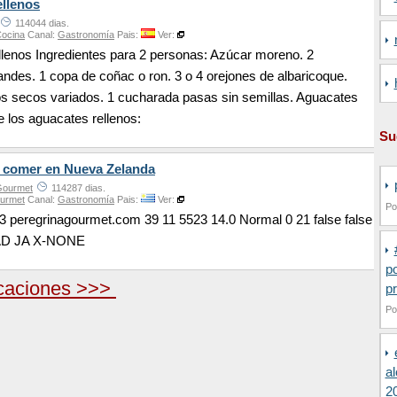
ellenos
114044 dias.
Cocina
Canal:
Gastronomía
Pais:
Ver:
lenos Ingredientes para 2 personas: Azúcar moreno. 2
ndes. 1 copa de coñac o ron. 3 o 4 orejones de albaricoque.
os secos variados. 1 cucharada pasas sin semillas. Aguacates
e los aguacates rellenos:
Su
 comer en Nueva Zelanda
Gourmet
114287 dias.
ourmet
Canal:
Gastronomía
Pais:
Ver:
Po
3 peregrinagourmet.com 39 11 5523 14.0 Normal 0 21 false false
AD JA X-NONE
po
caciones >>>
pr
Po
al
2