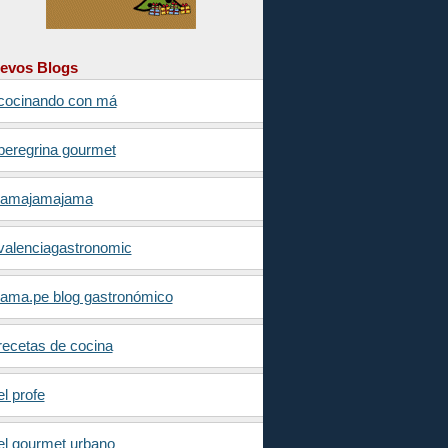
evos Blogs
cocinando con má
peregrina gourmet
jamajamajama
valenciagastronomic
jama.pe blog gastronómico
recetas de cocina
el profe
el gourmet urbano