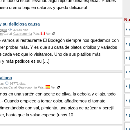
bre todo si estás llevando algún tipo de dieta especial. Puedes
ueso crema bajo en calorias y queda delicioso!
Nu
 su deliciosa causa
ngulo
32434 dias.
om
Canal:
Gastronomía
Pais:
Ver:
 vamos al restaurante El Bodegón siempre nos quedamos con
er probar más. Y es que su carta de platos criollos y variados
 cada vez que lo visitamos. Uno de sus platillos más
 y más pedidos es su […]
taliana
tas
96771 dias.
ocina
Canal:
Gastronomía
Pais:
Ver:
os en una sartén con aceite de oliva, la cebolla y el ajo, todo
2.- Cuando empiece a tomar color, añadiremos el tomate
ndimentándolo con sal, pimienta, una pizca de azúcar y perejil,
er, hasta que la salsa espese (unos 10