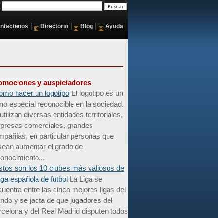
|
|
|
ntactenos
Directorio
Blog
Ayuda
omociones y auspiciadores
ómo hacer un logotipo
El logotipo es un
no especial reconocible en la sociedad.
utilizan diversas entidades territoriales,
presas comerciales, grandes
mpañías, en particular personas que
sean aumentar el grado de
onocimiento...
stos son los 10 clubes más valiosos de
liga española de futbol
La Liga se
uentra entre las cinco mejores ligas del
do y se jacta de que jugadores del
celona y del Real Madrid disputen todos