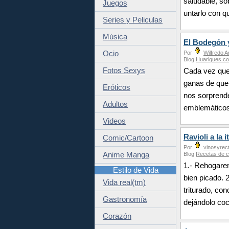
saludable, so
Juegos
untarlo con q
Series y Peliculas
Música
El Bodegón y
Ocio
Por
Wilfredo A
Blog
Huariques.c
Fotos Sexys
Cada vez que
ganas de quer
Eróticos
nos sorprende
Adultos
emblemáticos
Videos
Ravioli a la i
Comic/Cartoon
Por
vinosyrec
Anime Manga
Blog
Recetas de c
1.- Rehogarem
Estilo de Vida
bien picado. 
Vida real(tm)
triturado, co
Gastronomía
dejándolo coc
Corazón