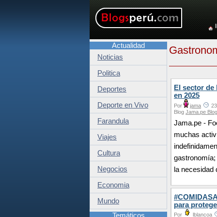
Actualidad
Gastrono
Noticias
Politica
El sector de
Deportes
en 2025
Deporte en Vivo
Por
jama
23
Blog
Jama.pe Blog
Farandula
Jama.pe - Foo
muchas activi
Viajes
indefinidamen
Cultura
gastronomía; 
Negocios
la necesidad 
Economia
#COMIDASALU
Mundo
para protege
Temáticos
Por
lblancoa