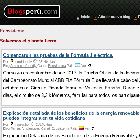
|
|
Inicio
Añadir nuevo blog
Ecosistema
Salvemos el planeta tierra
Comenzaron las pruebas de la Fórmula 1 eléctrica.
Por
ecofriendly
23140 dias.
Blog
Autos ecofriendly
Canal:
Ecosistema
Pais:
Ver:
Como ya es costumbre desde 2017, la Prueba Oficial de la décim
del Campeonato Mundial ABB FIA Fórmula E se llevará a cabo del 2
octubre en el Circuito Ricardo Tormo de Valencia, España. Durante
días, el circuito de 3,3 kilómetros, familiar para todos los participan
Explicación detallada de los beneficios de la energía renovabl
puedes integrarla en tu vida cotidiana
Por
morochoj
23140 dias.
Blog
Temas Ambientales
Canal:
Ecosistema
Pais:
Ver:
Explicación Detallada de los Beneficios de la Energía Renovable 