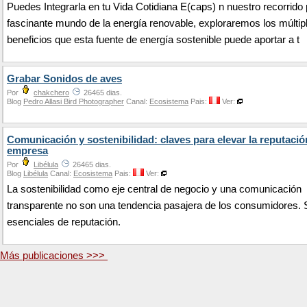
Puedes Integrarla en tu Vida Cotidiana E(caps) n nuestro recorrido 
fascinante mundo de la energía renovable, exploraremos los múltip
beneficios que esta fuente de energía sostenible puede aportar a t
Grabar Sonidos de aves
Por
chakchero
26465 dias.
Blog
Pedro Allasi Bird Photographer
Canal:
Ecosistema
Pais:
Ver:
Comunicación y sostenibilidad: claves para elevar la reputaci
empresa
Por
Libélula
26465 dias.
Blog
Libélula
Canal:
Ecosistema
Pais:
Ver:
La sostenibilidad como eje central de negocio y una comunicación
transparente no son una tendencia pasajera de los consumidores. 
esenciales de reputación.
Más publicaciones >>>