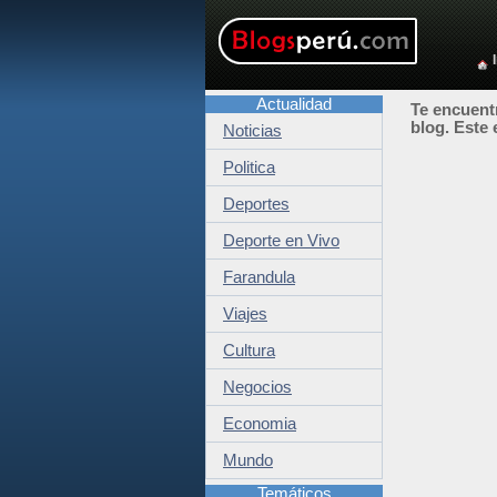
Actualidad
Te encuentr
blog. Este 
Noticias
Politica
Deportes
Deporte en Vivo
Farandula
Viajes
Cultura
Negocios
Economia
Mundo
Temáticos