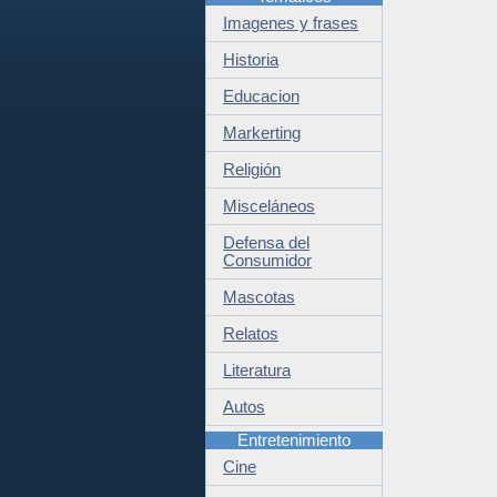
Imagenes y frases
Historia
Educacion
Markerting
Religión
Misceláneos
Defensa del
Consumidor
Mascotas
Relatos
Literatura
Autos
Entretenimiento
Cine