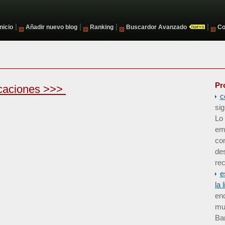
|
|
|
|
Inicio
Añadir nuevo blog
Ranking
Buscardor Avanzado
Co
Pr
caciones >>>
c
sig
Lo 
em
co
de
rec
e
la 
enc
mun
Bar