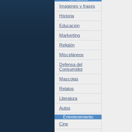
Imagenes y frases
Historia
Educacion
Markerting
Religión
Misceláneos
Defensa del
Consumidor
Mascotas
Relatos
Literatura
Autos
Entretenimiento
Cine