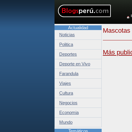
Actualidad
Mascotas
Noticias
Politica
Más publi
Deportes
Deporte en Vivo
Farandula
Viajes
Cultura
Negocios
Economia
Mundo
Temáticos