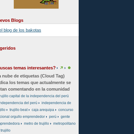
evos Blogs
el blog de los bakotas
geridos
uscas temas interesantes?
 nube de etiquetas (Cloud Tag)
dica los temas que actualmente se
tan comentando en la comunidad
rujillo capital de la independencia del perú
independencia del perú
independencia de
jillo
trujillo beat
caja arequipa
concurso
cional orgullo emprendedor
perú
gente
prendedora
metro de trujillo
metropolitano
trujillo