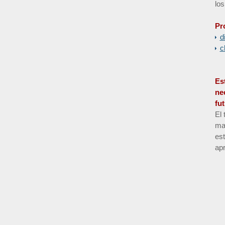
los
Pr
d
c
Es
ne
fu
El 
man
es
apr