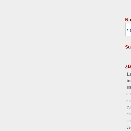
Nu
Su
¿B
La
in
es
t
tru
na
em
de 