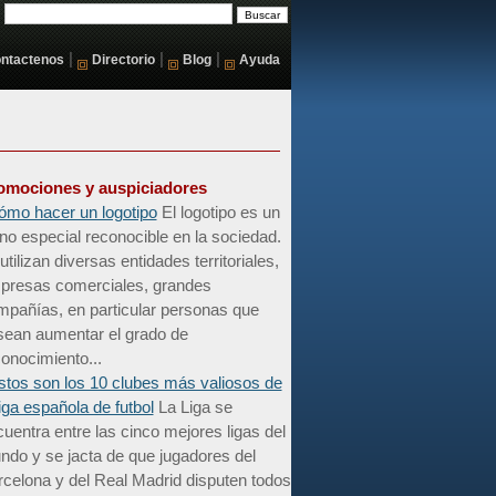
|
|
|
ntactenos
Directorio
Blog
Ayuda
omociones y auspiciadores
ómo hacer un logotipo
El logotipo es un
no especial reconocible en la sociedad.
utilizan diversas entidades territoriales,
presas comerciales, grandes
mpañías, en particular personas que
sean aumentar el grado de
onocimiento...
stos son los 10 clubes más valiosos de
liga española de futbol
La Liga se
uentra entre las cinco mejores ligas del
do y se jacta de que jugadores del
celona y del Real Madrid disputen todos