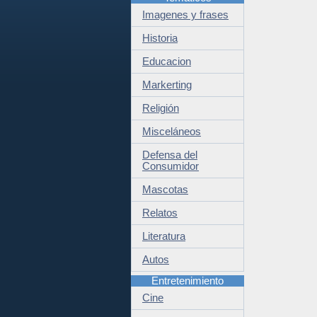
Imagenes y frases
Historia
Educacion
Markerting
Religión
Misceláneos
Defensa del
Consumidor
Mascotas
Relatos
Literatura
Autos
Entretenimiento
Cine