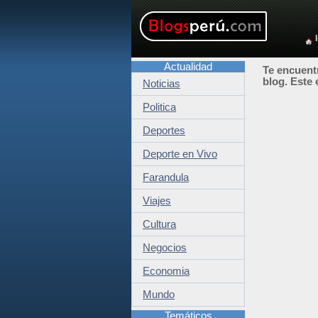
Actualidad
Te encuentr
blog. Este 
Noticias
Politica
Deportes
Deporte en Vivo
Farandula
Viajes
Cultura
Negocios
Economia
Mundo
Temáticos