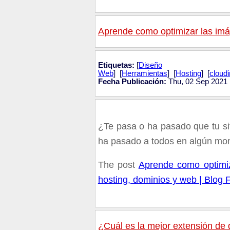
Aprende como optimizar las im
Etiquetas:
[
Diseño
Web
] [
Herramientas
] [
Hosting
] [
cloud
Fecha Publicación:
Thu, 02 Sep 2021 
¿Te pasa o ha pasado que tu s
ha pasado a todos en algún mo
The post
Aprende como optimi
hosting, dominios y web | Blog 
¿Cuál es la mejor extensión de