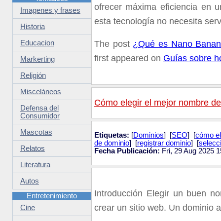
ofrecer máxima eficiencia en un
Imagenes y frases
esta tecnología no necesita se
Historia
Educacion
The post
¿Qué es Nano Banana A
first appeared on
Guías sobre ho
Markerting
Religión
Misceláneos
Cómo elegir el mejor nombre de 
Defensa del
Consumidor
Mascotas
Etiquetas:
[
Dominios
] [
SEO
] [
cómo el
de dominio
] [
registrar dominio
] [
selecc
Relatos
Fecha Publicación:
Fri, 29 Aug 2025 
Literatura
Autos
Introducción Elegir un buen n
Entretenimiento
crear un sitio web. Un dominio
Cine