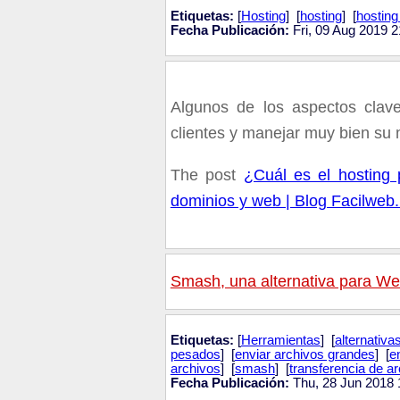
Etiquetas:
[
Hosting
] [
hosting
] [
hostin
Fecha Publicación:
Fri, 09 Aug 2019 
Algunos de los aspectos clav
clientes y manejar muy bien su 
The post
¿Cuál es el hosting 
dominios y web | Blog Facilweb.
Smash, una alternativa para We
Etiquetas:
[
Herramientas
] [
alternativ
pesados
] [
enviar archivos grandes
] [
e
archivos
] [
smash
] [
transferencia de ar
Fecha Publicación:
Thu, 28 Jun 2018 