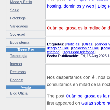
Moda y Estilo
hosting, dominios y web | Blog 
Salud
Fotoblogs
Variedades
Cuán peligrosa es la radiación 
Sociedad
Ecosistema
Etiquetas:
[
Noticias
] [
Otras
] [
cáncer y
riesgo celular
] [
radiación celular
] [
radi
Tecno Bits
teléfono
] [
seguridad teléfonos
]
Tecnología
Fecha Publicación:
Fri, 15 Aug 2025 
Internet
Recursos
Nos despertamos con él, nos co
Podcast
consultamos en mitad de la noch
Ayuda
Blog Oficial
The post
Cuán peligrosa es la 
first appeared on
Guías sobre ho