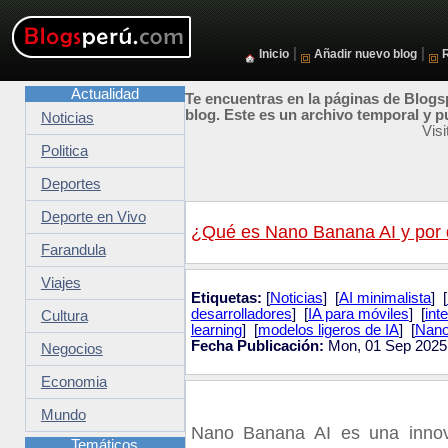
|
|
Inicio
Añadir nuevo blog
Actualidad
Te encuentras en la páginas de Blogsp
blog. Este es un archivo temporal y p
Noticias
Vis
Politica
Deportes
Deporte en Vivo
¿Qué es Nano Banana AI y por qué
Farandula
Viajes
Etiquetas:
[
Noticias
] [
AI minimalista
] [
desarrolladores
] [
IA para móviles
] [
inte
Cultura
learning
] [
modelos ligeros de IA
] [
Nano
Fecha Publicación:
Mon, 01 Sep 2025
Negocios
Economia
Mundo
Nano Banana AI es una innovad
Temáticos