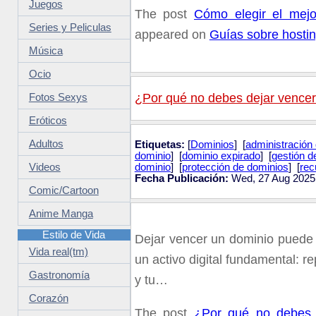
Juegos
The post
Cómo elegir el mejo
Series y Peliculas
appeared on
Guías sobre hostin
Música
Ocio
¿Por qué no debes dejar vencer
Fotos Sexys
Eróticos
Adultos
Etiquetas:
[
Dominios
] [
administración
dominio
] [
dominio expirado
] [
gestión d
Videos
dominio
] [
protección de dominios
] [
rec
Fecha Publicación:
Wed, 27 Aug 2025
Comic/Cartoon
Anime Manga
Estilo de Vida
Dejar vencer un dominio puede 
Vida real(tm)
un activo digital fundamental: re
Gastronomía
y tu…
Corazón
The post
¿Por qué no debes 