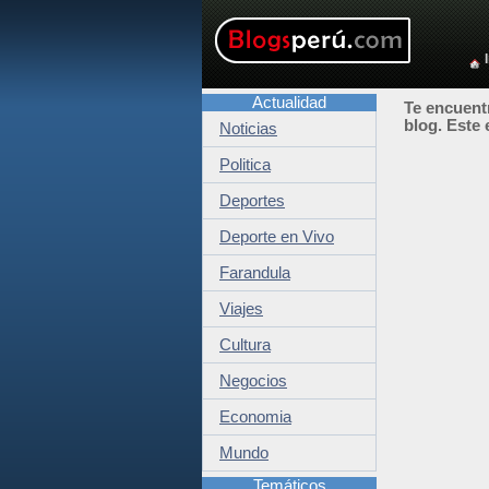
Actualidad
Te encuentr
blog. Este 
Noticias
Politica
Deportes
Deporte en Vivo
Farandula
Viajes
Cultura
Negocios
Economia
Mundo
Temáticos