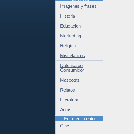
Imagenes y frases
Historia
Educacion
Markerting
Religión
Misceláneos
Defensa del
Consumidor
Mascotas
Relatos
Literatura
Autos
Entretenimiento
Cine