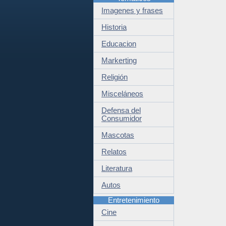
Imagenes y frases
Historia
Educacion
Markerting
Religión
Misceláneos
Defensa del
Consumidor
Mascotas
Relatos
Literatura
Autos
Entretenimiento
Cine