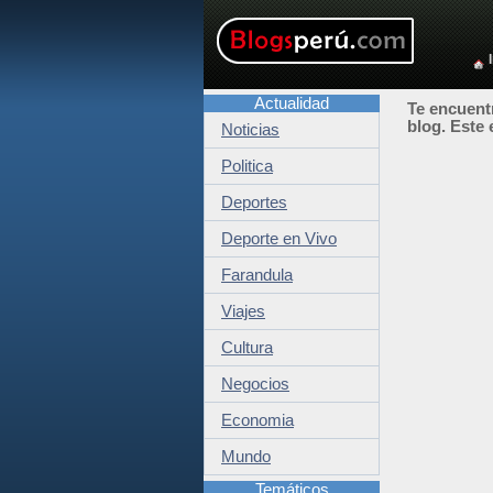
Actualidad
Te encuentr
blog. Este 
Noticias
Politica
Deportes
Deporte en Vivo
Farandula
Viajes
Cultura
Negocios
Economia
Mundo
Temáticos